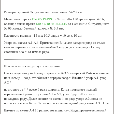
Размеры: единый Окружность головы: около 54/58 см
Материалы: пряжа
DROPS PARIS
от Garnstudio 150 грамм, цвет № 16,
белый; а также пряжа
DROPS BOMULL-LIN
от Garnstudio 50 грамм, цвет
№ 03, светло-бежевый; крючок № 3.5 мм.
Плотность вязания - 18 п. х 10.5 рядов = 10 см х 10 см.
Узор: см. схемы A.1-A.4. Примечание: В начале каждого ряда со ст.с/н
вместо первого ст.с/н провязывайте 3 возд.п., в конце ряда - 1 соед.
столбик в 3-ю п. от начала ряда.
----------------------------------------------------------
Шляпа вяжется вкруговую сверху вниз.
Свяжите цепочку из 4 возд.п. крючком № 3.5 мм пряжей Paris и замкните
их в кольцо 1 соед. столбиком в первую возд.п. Вяжите * узор A.1, узор
A.2 *
повторите от *-* всего 6 раз в ширину. Когда провяжете полный
вертикальный раппорт узоров A.1 и A.2, у вас будет 90 ст.с/н в
последнем ряду. Далее вяжите по схеме 1-го ряда узора A.3, пока не
провяжете всего 16 см. Затем провяжите последний ряд схемы A.3. Поля:
Вяжите по схеме A.4 10 раппортов в ширину. Когда провяжете полный