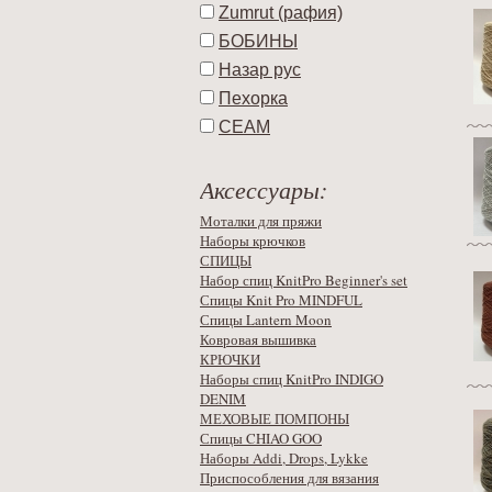
Zumrut (рафия)
БОБИНЫ
Назар рус
Пехорка
СЕАМ
Аксессуары:
Моталки для пряжи
Наборы крючков
СПИЦЫ
Набор спиц KnitPro Beginner's set
Спицы Knit Pro MINDFUL
Спицы Lantern Moon
Ковровая вышивка
КРЮЧКИ
Наборы спиц KnitPro INDIGO
DENIM
МЕХОВЫЕ ПОМПОНЫ
Спицы CHIAO GOO
Наборы Addi, Drops, Lykke
Приспособления для вязания