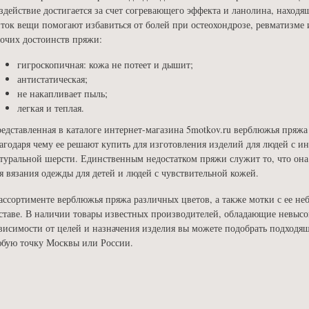
здействие достигается за счет согревающего эффекта и ланолина, находя
ток вещи помогают избавиться от болей при остеохондрозе, ревматизме
очих достоинств пряжи:
гигроскопичная: кожа не потеет и дышит;
антистатическая;
не накапливает пыль;
легкая и теплая.
едставленная в каталоге интернет-магазина 5motkov.ru верблюжья пряжа
агодаря чему ее решают купить для изготовления изделий для людей с 
туральной шерсти. Единственным недостатком пряжи служит то, что она 
я вязания одежды для детей и людей с чувствительной кожей.
ассортименте верблюжья пряжа различных цветов, а также мотки с ее 
ставе. В наличии товары известных производителей, обладающие невысо
висимости от целей и назначения изделия вы можете подобрать подходя
бую точку Москвы или России.