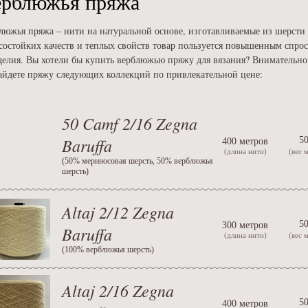
ерблюжья пряжа
люжья пряжа – нити на натуральной основе, изготавливаемые из шерст
состойких качеств и теплых свойств товар пользуется повышенным спро
делия. Вы хотели бы купить верблюжью пряжу для вязания? Внимательно 
айдете пряжу следующих коллекций по привлекательной цене:
50 Camf 2/16 Zegna
Baruffa
50
400 метров
(длина нити)
(вес 
(
50% мериносовая шерсть, 50% верблюжья
шерсть
)
Altaj 2/12 Zegna
50
300 метров
Baruffa
(длина нити)
(вес 
(
100% верблюжья шерсть
)
Altaj 2/16 Zegna
50
400 метров