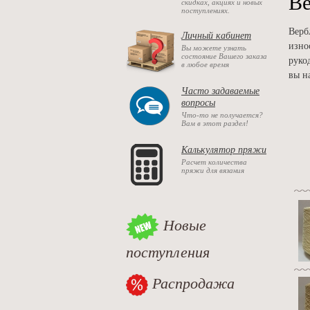
В
скидках, акциях и новых
поступлениях.
Верб
Личный кабинет
изно
Вы можете узнать
состояние Вашего заказа
руко
в любое время
вы н
Часто задаваемые
вопросы
Что-то не получается?
Вам в этот раздел!
Калькулятор пряжи
Расчет количества
пряжи для вязания
Новые
поступления
Распродажа