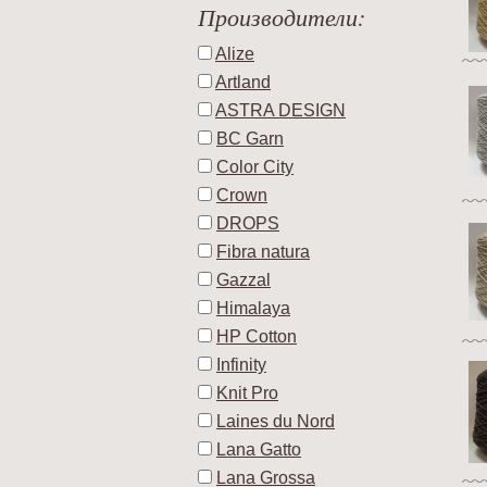
Производители:
Alize
Artland
ASTRA DESIGN
BC Garn
Color City
Crown
DROPS
Fibra natura
Gazzal
Himalaya
HP Cotton
Infinity
Knit Pro
Laines du Nord
Lana Gatto
Lana Grossa