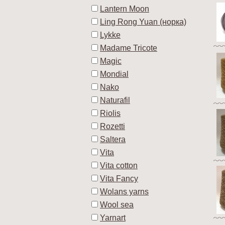
Lantern Moon
Ling Rong Yuan (норка)
Lykke
Madame Tricote
Magic
Mondial
Nako
Naturafil
Riolis
Rozetti
Saltera
Vita
Vita cotton
Vita Fancy
Wolans yarns
Wool sea
Yarnart