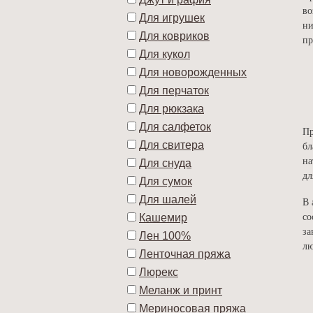
во
Для игрушек
ни
Для ковриков
пр
Для кукол
Для новорожденных
Для перчаток
Для рюкзака
Для салфеток
Пр
Для свитера
бл
на
Для снуда
дл
Для сумок
Для шалей
В 
со
Кашемир
за
Лен 100%
лю
Ленточная пряжа
Люрекс
Меланж и принт
Мериносовая пряжа