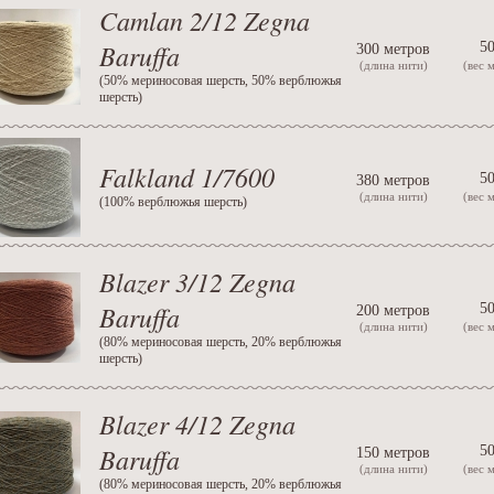
Camlan 2/12 Zegna
Baruffa
50
300 метров
(длина нити)
(вес 
(
50% мериносовая шерсть, 50% верблюжья
шерсть
)
Falkland 1/7600
50
380 метров
(длина нити)
(вес 
(
100% верблюжья шерсть
)
Blazer 3/12 Zegna
Baruffa
50
200 метров
(длина нити)
(вес 
(
80% мериносовая шерсть, 20% верблюжья
шерсть
)
Blazer 4/12 Zegna
Baruffa
50
150 метров
(длина нити)
(вес 
(
80% мериносовая шерсть, 20% верблюжья