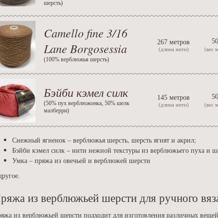
шерсть
)
Camello fine 3/16
50
267 метров
Lane Borgosessia
(длина нити)
(вес 
(
100% верблюжья шерсть
)
Бэйби кэмел силк
50
145 метров
(
50% пух верблюжонка, 50% шелк
(длина нити)
(вес 
малберри
)
Снежный ягненок – верблюжья шерсть, шерсть ягнят и акрил;
Бэйби кэмел силк – нити нежной текстуры из верблюжьего пуха и ш
Умка – пряжа из овечьей и верблюжей шерсти
другое.
ряжа из верблюжьей шерсти для ручного вяз
яжа из верблюжьей шерсти подходит для изготовления различных вещей