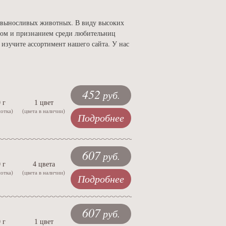
и выносливых животных. В виду высоких
сом и признанием среди любительниц
изучите ассортимент нашего сайта. У нас
452
руб.
 г
1 цвет
мотка)
(цвета в наличии)
Подробнее
607
руб.
 г
4 цвета
мотка)
(цвета в наличии)
Подробнее
607
руб.
 г
1 цвет