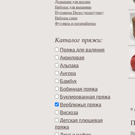
Донышки для корзин
Наборы для вышивки
Пуговицы Drops (поштучно)
Наборы спиц
Футляры и органайзеры
Каталог пряжи:
Пряжа для валяния
Акриловая
Альпака
Ангора
Бамбук
Бобинная пряжа
Буклированная пряжа
Верблюжья пряжа
и 
Вискоза
П
Детская плюшевая
пряжа
Пр
Джут и рафия