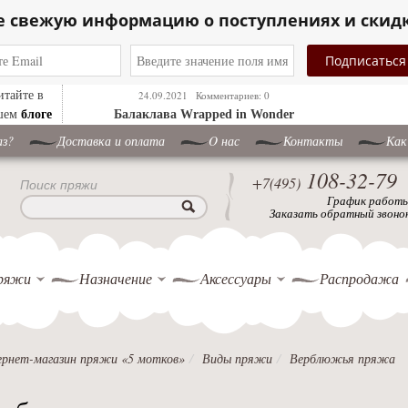
е свежую информацию о поступлениях и скид
итайте в
24.09.2021
Комментариев: 0
блоге
шем
Балаклава Wrapped in Wonder
аз?
Доставка и оплата
O нас
Контакты
Как
108-32-79
+7(495)
Поиск пряжи
График работ
Заказать обратный звоно
ряжи
Назначение
Аксессуары
Распродажа
рнет-магазин пряжи «5 мотков»
Виды пряжи
Верблюжья пряжа