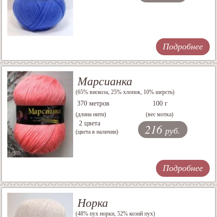
Подробнее
Марсианка
(65% вискоза, 25% хлопок, 10% шерсть)
370 метров
100 г
(длина нити)
(вес мотка)
2 цвета
216
руб.
(цвета в наличии)
Подробнее
Норка
(48% пух норки, 52% козий пух)