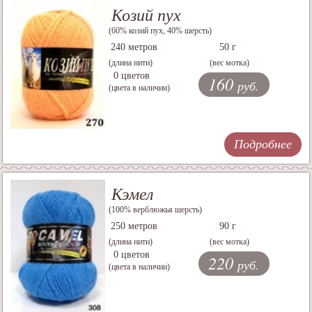
Козий пух
(60% козий пух, 40% шерсть)
240 метров
50 г
(длина нити)
(вес мотка)
0 цветов
160
руб.
(цвета в наличии)
Подробнее
Кэмел
(100% верблюжья шерсть)
250 метров
90 г
(длина нити)
(вес мотка)
0 цветов
220
руб.
(цвета в наличии)