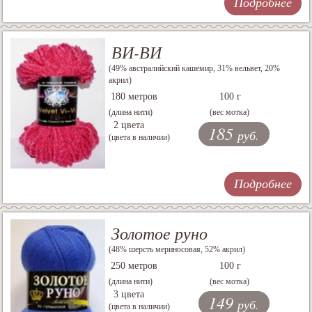
Подробнее
ВИ-ВИ
(49% австралийский кашемир, 31% вельвет, 20%
акрил)
180 метров
100 г
(длина нити)
(вес мотка)
2 цвета
185
руб.
(цвета в наличии)
Подробнее
Золотое руно
(48% шерсть мериносовая, 52% акрил)
250 метров
100 г
(длина нити)
(вес мотка)
3 цвета
149
руб.
(цвета в наличии)