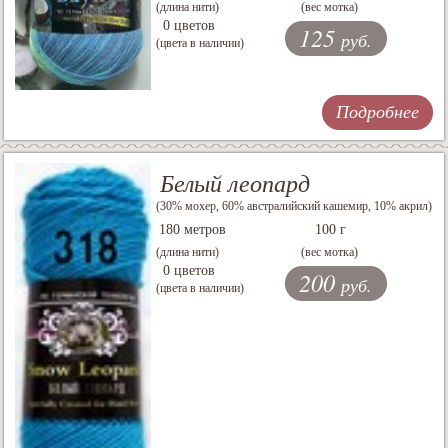
(длина нити)
(вес мотка)
0 цветов
125
руб.
(цвета в наличии)
Подробнее
Белый леопард
(30% мохер, 60% австралийский кашемир, 10% акрил)
180 метров
100 г
(длина нити)
(вес мотка)
0 цветов
200
руб.
(цвета в наличии)