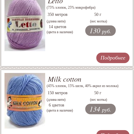
Letto
(75% хлопок, 25% микрофибра)
350 метров
50 г
(длина нити)
(вес мотка)
14 цветов
130
руб.
(цвета в наличии)
Подробнее
Milk cotton
(45% хлопок, 15% шелк, 40% акрил из молока)
150 метров
50 г
(длина нити)
(вес мотка)
6 цветов
134
руб.
(цвета в наличии)