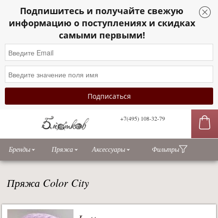
Подпишитесь и получайте свежую
информацию о поступлениях и скидках
самыми первыми!
+7(495) 108-32-79
сы
Бренды
Пряжа
Аксессуары
Фильтры
Пряжа Color City