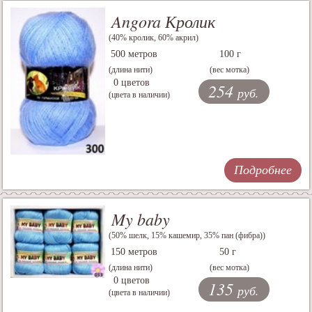
Angora Кролик
(40% кролик, 60% акрил)
500 метров
100 г
(длина нити)
(вес мотка)
0 цветов
254
руб.
(цвета в наличии)
Подробнее
My baby
(50% шелк, 15% кашемир, 35% пан (фибра))
150 метров
50 г
(длина нити)
(вес мотка)
0 цветов
135
руб.
(цвета в наличии)