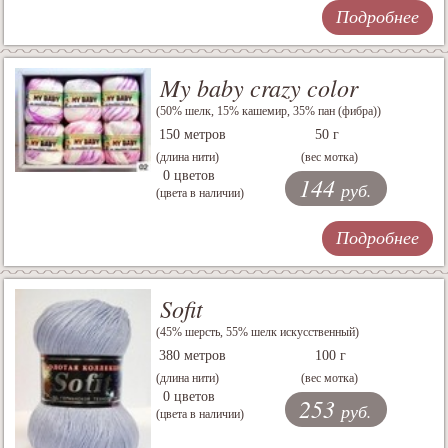
Подробнее
My baby crazy color
(50% шелк, 15% кашемир, 35% пан (фибра))
150 метров
50 г
(длина нити)
(вес мотка)
0 цветов
144
руб.
(цвета в наличии)
Подробнее
Sofit
(45% шерсть, 55% шелк искусственный)
380 метров
100 г
(длина нити)
(вес мотка)
0 цветов
253
руб.
(цвета в наличии)