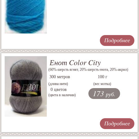
Подробнее
Енот Color City
(60%-шерсть ягнят, 20%-шерсть енота, 20%-акрил)
300 метров
100 г
(длина нити)
(вес мотка)
0 цветов
173
руб.
(цвета в наличии)
Подробнее