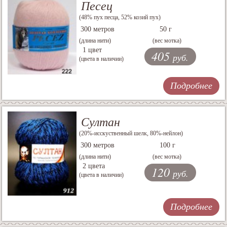
Песец
(48% пух песца, 52% козий пух)
300 метров
50 г
(длина нити)
(вес мотка)
1 цвет
405
руб.
(цвета в наличии)
Подробнее
Султан
(20%-исскуственный шелк, 80%-нейлон)
300 метров
100 г
(длина нити)
(вес мотка)
2 цвета
120
руб.
(цвета в наличии)
Подробнее