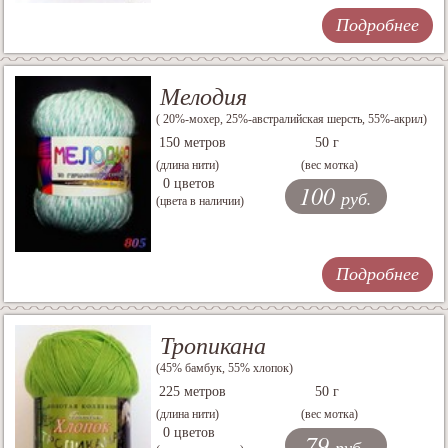
Подробнее
Мелодия
( 20%-мохер, 25%-австралийская шерсть, 55%-акрил)
150 метров
50 г
(длина нити)
(вес мотка)
0 цветов
100
руб.
(цвета в наличии)
Подробнее
Тропикана
(45% бамбук, 55% хлопок)
225 метров
50 г
(длина нити)
(вес мотка)
0 цветов
79
руб.