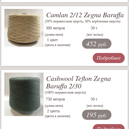
Camlan 2/12 Zegna Baruffa
(50% мериносовая шерсть, 50% верблюжья шерсть)
300 метров
50 г
(длина нити)
(вес мотка)
1 цвет
452
руб.
(цвета в наличии)
Подробнее
Cashwool Teflon Zegna
Baruffa 2/30
(100% мериносовая шерсть)
750 метров
50 г
(длина нити)
(вес мотка)
2 цвета
195
руб.
(цвета в наличии)
Подробнее