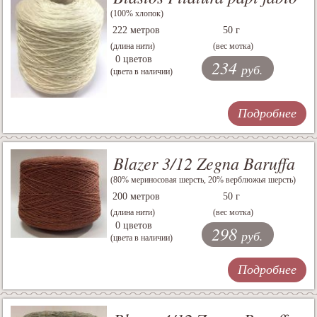
(100% хлопок)
222 метров
50 г
(длина нити)
(вес мотка)
0 цветов
234
руб.
(цвета в наличии)
Подробнее
Blazer 3/12 Zegna Baruffa
(80% мериносовая шерсть, 20% верблюжья шерсть)
200 метров
50 г
(длина нити)
(вес мотка)
0 цветов
298
руб.
(цвета в наличии)
Подробнее