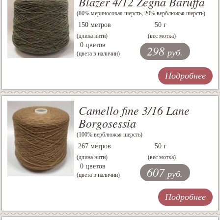
Blazer 4/12 Zegna Baruffa
(80% мериносовая шерсть, 20% верблюжья шерсть)
150 метров
50 г
(длина нити)
(вес мотка)
0 цветов
298
руб.
(цвета в наличии)
Подробнее
Camello fine 3/16 Lane
Borgosessia
(100% верблюжья шерсть)
267 метров
50 г
(длина нити)
(вес мотка)
0 цветов
607
руб.
(цвета в наличии)
Подробнее