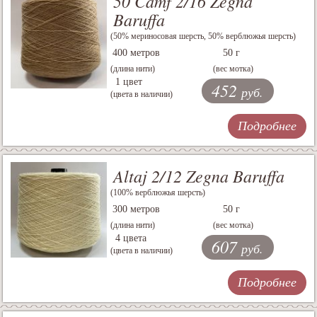
50 Camf 2/16 Zegna
Baruffa
(50% мериносовая шерсть, 50% верблюжья шерсть)
400 метров
50 г
(длина нити)
(вес мотка)
1 цвет
452
руб.
(цвета в наличии)
Подробнее
Altaj 2/12 Zegna Baruffa
(100% верблюжья шерсть)
300 метров
50 г
(длина нити)
(вес мотка)
4 цвета
607
руб.
(цвета в наличии)
Подробнее