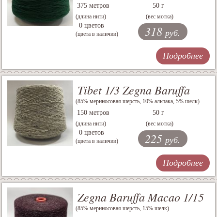
375 метров
50 г
(длина нити)
(вес мотка)
0 цветов
318
руб.
(цвета в наличии)
Подробнее
Tibet 1/3 Zegna Baruffa
(85% мериносовая шерсть, 10% альпака, 5% шелк)
150 метров
50 г
(длина нити)
(вес мотка)
0 цветов
225
руб.
(цвета в наличии)
Подробнее
Zegna Baruffa Macao 1/15
(85% мериносовая шерсть, 15% шелк)