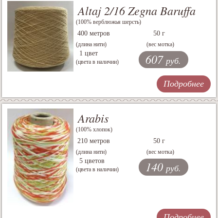
Altaj 2/16 Zegna Baruffa
(100% верблюжья шерсть)
400 метров
50 г
(длина нити)
(вес мотка)
1 цвет
607
руб.
(цвета в наличии)
Подробнее
Arabis
(100% хлопок)
210 метров
50 г
(длина нити)
(вес мотка)
5 цветов
140
руб.
(цвета в наличии)
Подробнее