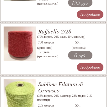
195
руб.
(цвета в наличии)
Подробнее
Raffaello 2/28
(70% шерсть, 20% шелк, 10% кашемир)
700 метров
50 г
(длина нити)
(вес мотка)
3 цвета
0
руб.
(цвета в наличии)
Подробнее
Sublime Filatura di
Grinasco
(36% шерсть, 20% кашемир, 23% модал, 21%
полиамид)
235 метров
50 г