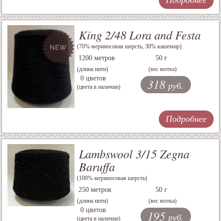
King 2/48 Lora and Festa
(70% мериносовая шерсть, 30% кашемир)
1200 метров
50 г
(длина нити)
(вес мотка)
0 цветов
318
руб.
(цвета в наличии)
Подробнее
Lambswool 3/15 Zegna
Baruffa
(100% мериносовая шерсть)
250 метров
50 г
(длина нити)
(вес мотка)
0 цветов
195
руб.
(цвета в наличии)