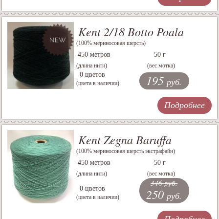
Kent 2/18 Botto Poala
(100% мериносовая шерсть)
450 метров
50 г
(длина нити)
(вес мотка)
0 цветов
195
руб.
(цвета в наличии)
Подробнее
Kent Zegna Baruffa
(100% мериносовая шерсть экстрафайн)
450 метров
50 г
(длина нити)
(вес мотка)
346 руб.
0 цветов
250
руб.
(цвета в наличии)
Подробнее