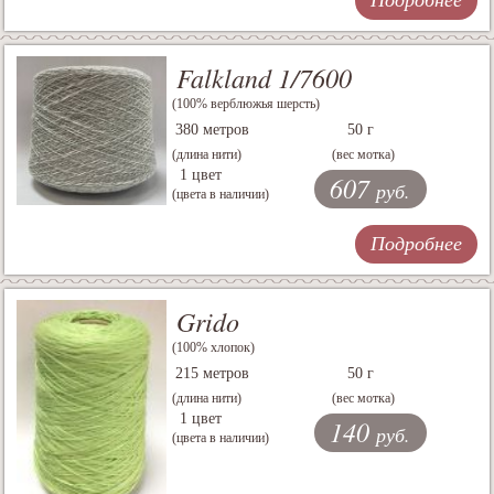
Falkland 1/7600
(100% верблюжья шерсть)
380 метров
50 г
(длина нити)
(вес мотка)
1 цвет
607
руб.
(цвета в наличии)
Подробнее
Grido
(100% хлопок)
215 метров
50 г
(длина нити)
(вес мотка)
1 цвет
140
руб.
(цвета в наличии)