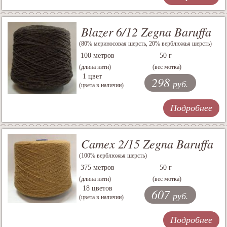
Blazer 6/12 Zegna Baruffa
(80% мериносовая шерсть, 20% верблюжья шерсть)
100 метров
50 г
(длина нити)
(вес мотка)
1 цвет
298
руб.
(цвета в наличии)
Подробнее
Camex 2/15 Zegna Baruffa
(100% верблюжья шерсть)
375 метров
50 г
(длина нити)
(вес мотка)
18 цветов
607
руб.
(цвета в наличии)
Подробнее