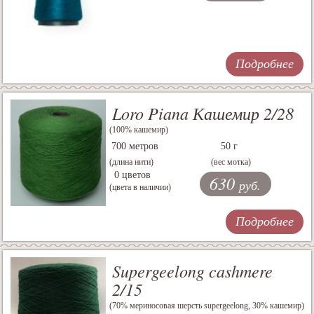
Подробнее
Loro Piana Кашемир 2/28
(100% кашемир)
700 метров
50 г
(длина нити)
(вес мотка)
0 цветов
630
руб.
(цвета в наличии)
Подробнее
Supergeelong cashmere
2/15
(70% мериносовая шерсть supergeelong, 30% кашемир)