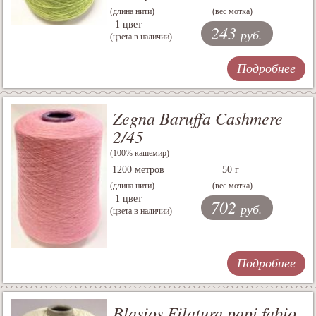
(длина нити)
(вес мотка)
1 цвет
243
руб.
(цвета в наличии)
Подробнее
Zegna Baruffa Cashmere
2/45
(100% кашемир)
1200 метров
50 г
(длина нити)
(вес мотка)
1 цвет
702
руб.
(цвета в наличии)
Подробнее
Blasios Filatura papi fabio