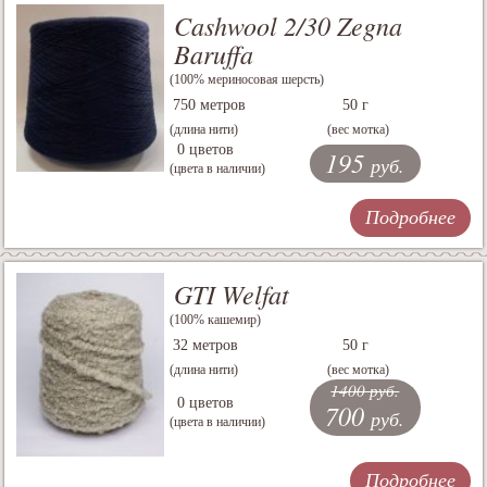
Cashwool 2/30 Zegna
Baruffa
(100% мериносовая шерсть)
750 метров
50 г
(длина нити)
(вес мотка)
0 цветов
195
руб.
(цвета в наличии)
Подробнее
GTI Welfat
(100% кашемир)
32 метров
50 г
(длина нити)
(вес мотка)
1400 руб.
0 цветов
700
руб.
(цвета в наличии)
Подробнее