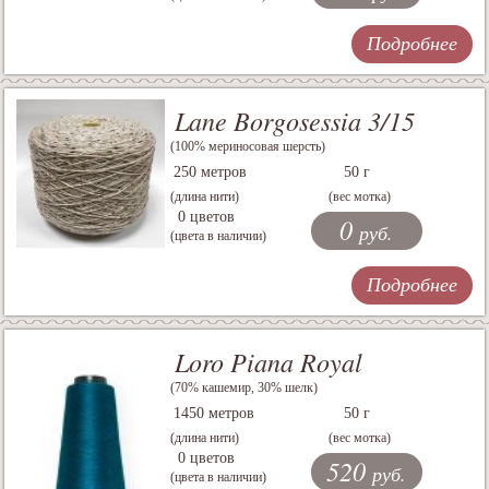
Подробнее
Lane Borgosessia 3/15
(100% мериносовая шерсть)
250 метров
50 г
(длина нити)
(вес мотка)
0 цветов
0
руб.
(цвета в наличии)
Подробнее
Loro Piana Royal
(70% кашемир, 30% шелк)
1450 метров
50 г
(длина нити)
(вес мотка)
0 цветов
520
руб.
(цвета в наличии)