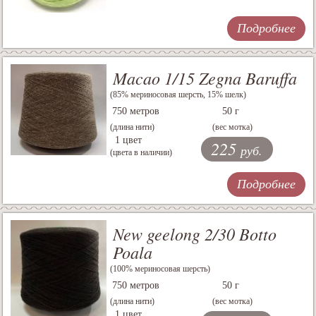
Подробнее
Macao 1/15 Zegna Baruffa
(85% мериносовая шерсть, 15% шелк)
750 метров
50 г
(длина нити)
(вес мотка)
1 цвет
225
руб.
(цвета в наличии)
Подробнее
New geelong 2/30 Botto
Poala
(100% мериносовая шерсть)
750 метров
50 г
(длина нити)
(вес мотка)
1 цвет