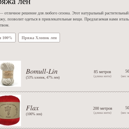
яжа лён
— отличное решение для любого сезона. Этот натуральный растительный
яжу, позволит одеться в привлекательные вещи. Предлагаемая нами италь
ством.
н 100%
Пряжа Хлопок лен
Bomull-Lin
50
85 метров
(длина нити)
(вес 
(
53% хлопок, 47% лен
)
Flax
50
200 метров
(длина нити)
(вес 
(
100% лен
)