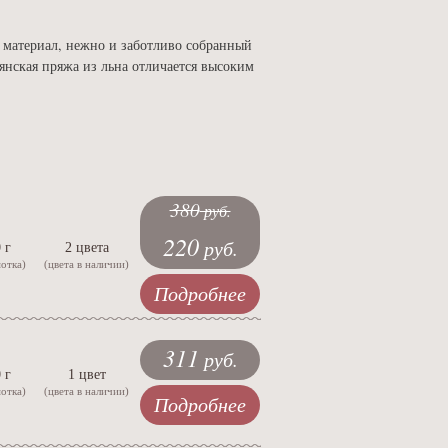
 материал, нежно и заботливо собранный
янская пряжа из льна отличается высоким
380
руб.
220
руб.
 г
2 цвета
мотка)
(цвета в наличии)
Подробнее
311
руб.
 г
1 цвет
мотка)
(цвета в наличии)
Подробнее