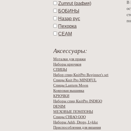
В 
Zumrut (рафия)
ос
БОБИНЫ
ст
Назар рус
по
Пехорка
СЕАМ
Аксессуары:
Моталки для пряжи
Наборы крючков
СПИЦЫ
Набор спиц KnitPro Beginner's set
Спицы Knit Pro MINDFUL
Спицы Lantern Moon
Ковровая вышивка
КРЮЧКИ
Наборы спиц KnitPro INDIGO
DENIM
МЕХОВЫЕ ПОМПОНЫ
Спицы CHIAO GOO
Наборы Addi, Drops, Lykke
Приспособления для вязания