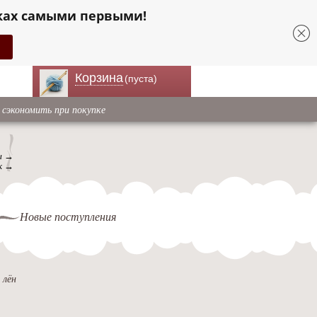
ках самыми первыми!
Корзина
(пуста)
 сэкономить при покупке
ы →
к →
Новые поступления
 лён