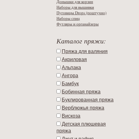
Донышки для корзин
Наборы для вышивки
Пуговицы Drops (поштучно)
Наборы спиц
Футляры и органайзеры
Каталог пряжи:
Пряжа для валяния
Акриловая
Альпака
Ангора
Бамбук
Бобинная пряжа
Буклированная пряжа
Верблюжья пряжа
Вискоза
Детская плюшевая
пряжа
Джут и рафия