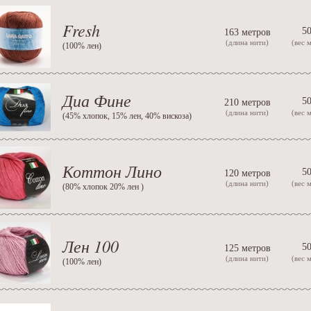
Fresh
50
163 метров
(длина нити)
(вес 
(
100% лен
)
Диа Фине
50
210 метров
(длина нити)
(вес 
(
45% хлопок, 15% лен, 40% вискоза
)
Коттон Лино
50
120 метров
(длина нити)
(вес 
(
80% хлопок 20% лен
)
Лен 100
50
125 метров
(длина нити)
(вес 
(
100% лен
)