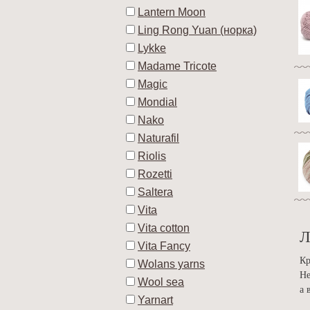
Lantern Moon
Ling Rong Yuan (норка)
Lykke
Madame Tricote
Magic
Mondial
Nako
Naturafil
Riolis
Rozetti
Saltera
Vita
Vita cotton
Л
Vita Fancy
Кр
Wolans yarns
Не
Wool sea
а 
Yarnart