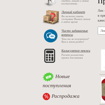
Пр
скидках, акциях и новых
поступлениях.
Лен 
Личный кабинет
в пр
Вы можете узнать
состояние Вашего заказа
каче
в любое время
Ле
Часто задаваемые
вопросы
Что-то не получается?
Вам в этот раздел!
Калькулятор пряжи
Расчет количества
пряжи для вязания
Новые
поступления
Распродажа