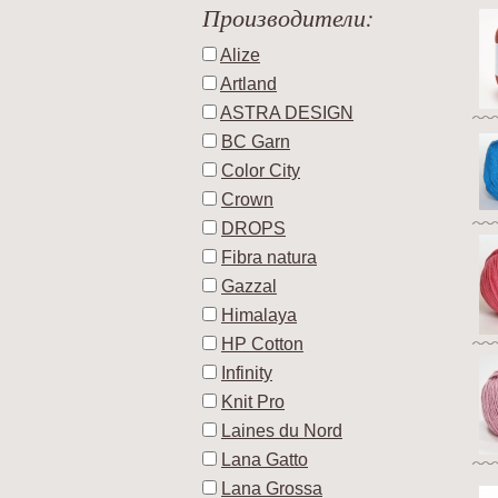
Производители:
Alize
Artland
ASTRA DESIGN
BC Garn
Color City
Crown
DROPS
Fibra natura
Gazzal
Himalaya
HP Cotton
Infinity
Knit Pro
Laines du Nord
Lana Gatto
Lana Grossa