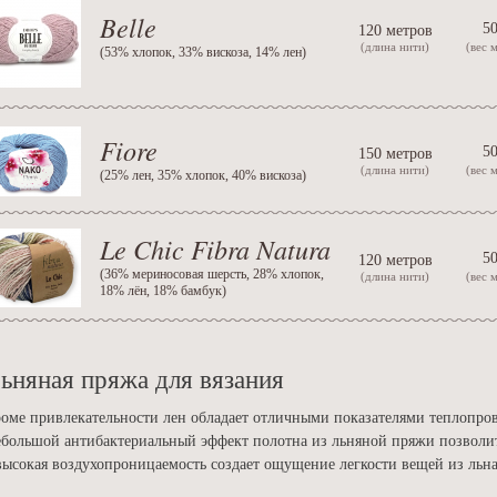
Belle
50
120 метров
(длина нити)
(вес 
(
53% хлопок, 33% вискоза, 14% лен
)
Fiore
50
150 метров
(длина нити)
(вес 
(
25% лен, 35% хлопок, 40% вискоза
)
Le Chic Fibra Natura
50
120 метров
(
36% мериносовая шерсть, 28% хлопок,
(длина нити)
(вес 
18% лён, 18% бамбук
)
ьняная пряжа для вязания
оме привлекательности лен обладает отличными показателями теплопро
большой антибактериальный эффект полотна из льняной пряжи позволит
высокая воздухопроницаемость создает ощущение легкости вещей из льна