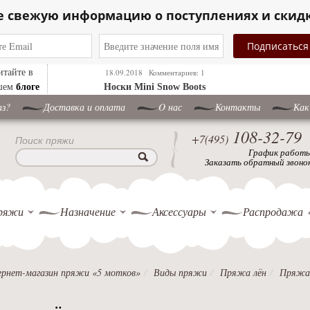
е свежую информацию о поступлениях и скид
итайте в
18.09.2018
Комментариев: 1
блоге
шем
Носки Mini Snow Boots
аз?
Доставка и оплата
O нас
Контакты
Как
108-32-79
+7(495)
Поиск пряжи
График работ
Заказать обратный звоно
ряжи
Назначение
Аксессуары
Распродажа
рнет-магазин пряжи «5 мотков»
Виды пряжи
Пряжа лён
Пряжа