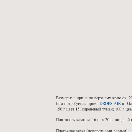
Размеры: ширина по верхнему краю ок. 20
Вам потребуется: пряжа
DROPS AIR
от Gar
150 г цвет 15, сиреневый туман; 100 г цв
Плотность вязания: 16 п. х 20 р. лицевой 
Платочная вязка (поворотными рядами): 1