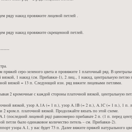
ющем ряду накид провяжите лицевой петлей .
ющем ряду накид провяжите скрещенной петлей.
-------
тра.
м пряжей серо-зеленого цвета и провяжите 1 платочный ряд. В центральн
 вязкой, 1 накид (см. Прибавки-1), 2 лиц., 1 накид, центральную петлю 
точной вязкой = 13 п. Следующий изн. ряд вяжите лицевыми петлями.
зывая 2 кромочные с каждой стороны платочной вязкой, центральную пет
очной вязкой, узор A.1A (= 1 п.), узор A.1B (= 2 п.), A.1C (= 1 п.), 1 п.
.) и 2 кром.п. платочной вязкой. Продолжайте вязать по этой схеме.
.1 (последний лицевой ряд) равномерно прибавьте 2 п. (1 п. перед центр
ной петли было одинаковое количество петель – см. Прибавки-2).
порт узора A.1, у вас будет 73 п. Далее вяжите пряжей натурального цве