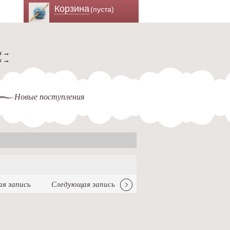
Корзина
(пуста)
ы →
к →
Новые поступления
я запись
Следующая запись