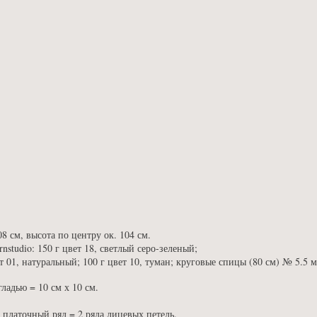
8 см, высота по центру ок. 104 см.
nstudio: 150 г цвет 18, светлый серо-зеленый;
ет 01, натуральный; 100 г цвет 10, туман; круговые спицы (80 см) № 5.5 
гладью = 10 см х 10 см.
 платочный ряд = 2 ряда лицевых петель.