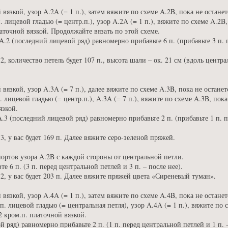
вязкой, узор A.2A (= 1 п.), затем вяжите по схеме A.2B, пока не останет
 п. лицевой гладью (= центр.п.), узор A.2A (= 1 п.), вяжите по схеме A.2B
платочной вязкой. Продолжайте вязать по этой схеме.
.2 (последний лицевой ряд) равномерно прибавьте 6 п. (прибавьте 3 п. 
, количество петель будет 107 п., высота шали – ок. 21 см (вдоль центр
вязкой, узор A.3A (= 7 п.), далее вяжите по схеме A.3B, пока не останет
п. лицевой гладью (= центр.п.), A.3A (= 7 п.), вяжите по схеме A.3B, пока
язкой.
.3 (последний лицевой ряд) равномерно прибавьте 2 п. (прибавьте 1 п. п
, у вас будет 169 п. Далее вяжите серо-зеленой пряжей.
портов узора A.2B с каждой стороны от центральной петли.
е 6 п. (3 п. перед центральной петлей и 3 п. – после нее).
2, у вас будет 203 п. Далее вяжите пряжей цвета «Сиреневый туман».
вязкой, узор A.4A (= 1 п.), затем вяжите по схеме A.4B, пока не останет
 п. лицевой гладью (= центральная петля), узор A.4A (= 1 п.), вяжите по с
 2 кром.п. платочной вязкой.
 ряд) равномерно прибавьте 2 п. (1 п. перед центральной петлей и 1 п. -