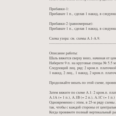
Прибавки-1:
Прибавьте 1 п., сделав 1 накид, в следу
Прибавки-2 (равномерные):
Прибавьте 1 п., сделав 1 накид, в следу
Схема узора: см. схемы A.1-A.9.
---------------------------------------------------
Описание работы:
Шаль вяжется сверху вниз, начиная от цен
Наберите 9 п. на круговые спицы № 5.5 м
Следующий лиц. ряд: 2 кром.п. платочной
1 накид, 2 лиц., 1 накид, 2 кром.п. пла
Продолжайте вязать по этой схеме, провя
Затем вяжите по схеме A.1: 2 кром.п. плат
A.1A (= 1 п.), A.1B (= 2 п.), A.1C (= 1 п
Одновременно с этим, в 25-м ряду схемы A
так, чтобы с каждой стороны от централь
Когда провяжете полный вертикальный рап