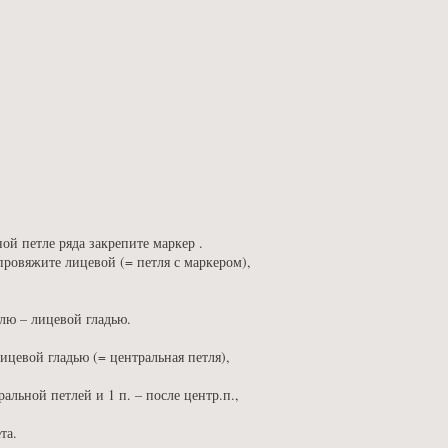
ой петле ряда закрепите маркер .
провяжите лицевой (= петля с маркером),
лю – лицевой гладью.
 лицевой гладью (= центральная петля),
альной петлей и 1 п. – после центр.п.,
та.