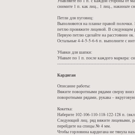
Убавляйте по 1 п. с каждой стороны от мар
снимите 1 п. как лиц., 1 лиц., накиньте 
Петли для пуговиц:
Выполняются на планке правой полочки. В
петлю провяжите лицевой. В следующем 
Первую петлю сделайте на расстоянии ок. 
Остальные 4-4-5-5-6-6 п. выполните с ин
Убавки для шапки:
Убавьте по 1 п. после каждого маркера: сн
---------------------------------------------------
Кардиган
Описание работы:
Вяжите поворотными рядами сверху вниз 
поворотными рядами, рукава – вкруговую
Кокетка:
Наберите 102-106-110-118-122-128 п. (вк
Следующий лиц. ряд вяжите лицевыми, ра
перейдите на спицы № 4 мм.
Чтобы горловина кардигана не тянула наз