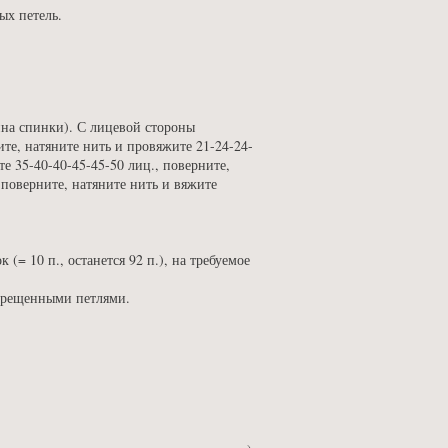
ых петель.
дина спинки). С лицевой стороны
ите, натяните нить и провяжите 21-24-24-
е 35-40-40-45-45-50 лиц., поверните,
 поверните, натяните нить и вяжите
(= 10 п., останется 92 п.), на требуемое
скрещенными петлями.