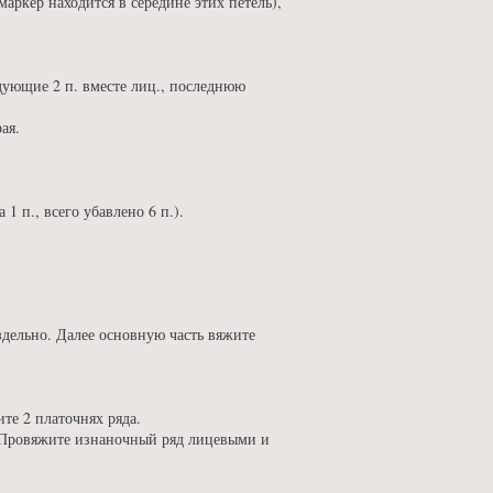
(маркер находится в середине этих петель),
едующие 2 п. вместе лиц., последнюю
ая.
 1 п., всего убавлено 6 п.).
здельно. Далее основную часть вяжите
те 2 платочнях ряда.
. Провяжите изнаночный ряд лицевыми и