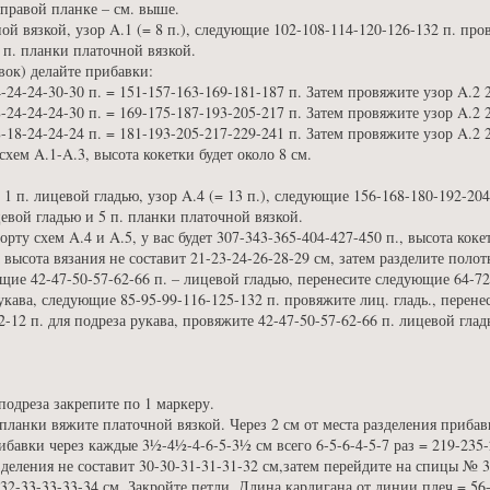
правой планке – см. выше.
й вязкой, узор A.1 (= 8 п.), следующие 102-108-114-120-126-132 п. пров
5 п. планки платочной вязкой.
вок) делайте прибавки:
-24-24-30-30 п. = 151-157-163-169-181-187 п. Затем провяжите узор A.2 
-24-24-24-30 п. = 169-175-187-193-205-217 п. Затем провяжите узор A.2 
-18-24-24-24 п. = 181-193-205-217-229-241 п. Затем провяжите узор A.2 
хем A.1-A.3, высота кокетки будет около 8 см.
1 п. лицевой гладью, узор A.4 (= 13 п.), следующие 156-168-180-192-204
цевой гладью и 5 п. планки платочной вязкой.
ту схем A.4 и A.5, у вас будет 307-343-365-404-427-450 п., высота кокет
высота вязания не составит 21-23-24-26-28-29 см, затем разделите полот
ие 42-47-50-57-62-66 п. – лицевой гладью, перенесите следующие 64-72-
рукава, следующие 85-95-99-116-125-132 п. провяжите лиц. гладь., перене
12-12 п. для подреза рукава, провяжите 42-47-50-57-62-66 п. лицевой гла
подреза закрепите по 1 маркеру.
планки вяжите платочной вязкой. Через 2 см от места разделения прибав
ибавки через каждые 3½-4½-4-6-5-3½ см всего 6-5-6-4-5-7 раз = 219-235
азделения не составит 30-30-31-31-31-32 см,затем перейдите на спицы № 
-32-33-33-33-34 см. Закройте петли. Длина кардигана от линии плеч = 56-