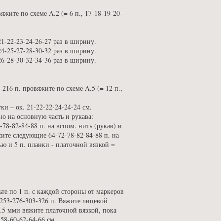
яжите по схеме A.2 (= 6 п., 17-18-19-20-
21-22-23-24-26-27 раз в ширину.
24-25-27-28-30-32 раз в ширину.
26-28-30-32-34-36 раз в ширину.
-216 п. провяжите по схеме A.5 (= 12 п.,
ки – ок. 21-22-22-24-24-24 см.
но на основную часть и рукава:
78-82-84-88 п. на вспом. нить (рукав) и
сите следующие 64-72-78-82-84-88 п. на
дью и 5 п. планки - платочной вязкой =
ьте по 1 п. с каждой стороны от маркеров
-253-276-303-326 п. Вяжите лицевой
3.5 мми вяжите платочной вязкой, пока
58-60-62-64-66 см.