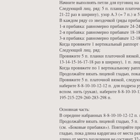
Начните выполнять петли для пуговиц на 
Следующий лиц. ряд: 5 п. планки платочно
21-22 раз в ширину), узор A.3 (= 7 п.) и 
В каждом ряду со звездочкой (ряды приба
1-я прибавка: равномерно прибавьте 24-24
2-я прибавка: равномерно прибавьте 18-18
3-я прибавка: равномерно прибавьте 12-18
Когда провяжете 1 вертикальный раппорт с
Следующий лиц. ряд:
Провяжите 5 п. планки платочной вязкой, 
13-14-15-16-17-18 раз в ширину), 1 п. ли
Когда провяжете по 1 вертикальному раппор
Продолжайте вязать лицевой гладью, пока 
Провяжите 5 п. платочной вязкой, следующ
наберите 8-8-10-10-12-12 п. для подреза 
вспом. нить (рукав), наберите 8-8-10-10-
195-215-229-260-283-298 п.
Основная часть:
В середине набранных 8-8-10-10-12-12 п. 
Продолжайте вязать лицевой гладью, 5 п. 
(см. «Боковые прибавки»). Повторяйте пр
гладью, пока длина кардигана от места р
длина от места разделения не составит 32