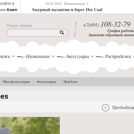
итайте в
20.02.2018
Комментариев: 2
блоге
шем
Ажурный палантин и берет Hot Coal
108-32-79
+7(495)
Поиск пряжи
График работ
Заказать обратный звоно
ряжи
Назначение
Аксессуары
Распродажа
Мои фотогалереи
Фотогалерея
Мой блог
nes
Предыдуща