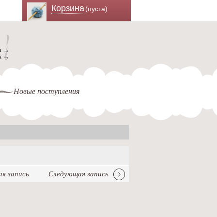
Корзина
(пуста)
ы →
к →
Новые поступления
я запись
Следующая запись