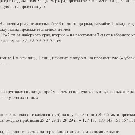
кера: не довязывая 3 п. до маркера, провяжите 2 п. вместе лиц., 2 лиц. 
снятую п. на провязанную.
 лицевом ряду не довязывайте 3 п. до конца ряда, сделайте 1 накид, сл
ряду накид провяжите лицевой петлей.
1½-2 см от наборного края, вторую – на расстоянии 7 см от наборного кр
тервалом ок. 8½-8½-7½-7½-7-7 см.
имите 1 п. как лиц., 1 лиц., накиньте снятую п. на провязанную (= убавка
-------
на круговых спицах до пройм, затем основную часть и рукава вяжите ра
 на чулочных спицах.
лючая 5 п. планки с каждого края) на круговые спицы № 3.5 мм и провяжи
вномерно прибавляя 25-27-29-27-29-29 п. = 127-133-139-145-151-157 п
ад, выполните росток на горловине спинки – см. описание выше.