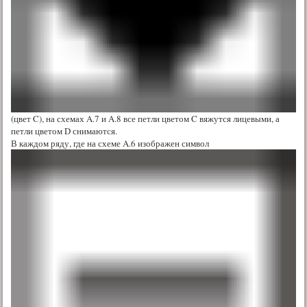
(цвет C), на схемах A.7 и A.8 все петли цветом C вяжутся лицевыми, а
петли цветом D снимаются.
В каждом ряду, где на схеме A.6 изображен символ