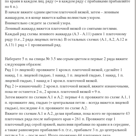
по краям в каждом лиц. ряду (= в каждом ряду с прибавками прибавляйте
по 6 п.).
В начале вяжите одним цветом платочной вязкой, затем – ленивым
жаккардом, и в конце вяжется кайма волнистым узором.
Внимательно следите за схемой узора.
Ленивый жаккард вяжется платочной вязкой со снятыми петлями.
Каждый ряд схемы ленивого жаккарда (A.3 - A.11) равен 1 платочному
ряду (т.е., 2 ряда лицевых петель). В остальных схемах (A.1, A.2, A.12 и
A.13) 1 ряд = 1 провязанный ряд.
Наберите 5 п. на спицы № 3.5 мм серым цветом и первые 2 ряда вяжите
следующим образом:
Ряд 1 (= лицевой): провяжите 1 кром.п. платочной вязкой, сделайте 1
накид, 1 п. лицевой гладью, 1 накид, 1 п. лицевой гладью, 1 накид, 1 п.
лицевой гладью, 1 накид и 1 кром.п. платочной вязкой.
Ряд 2 (= изнаночный): 2 кром.п. платочной вязкой, вяжите изнаночными,
пока не останется 2 п., 2 кром.п. платочной вязкой = 9 п.
Затем вяжите по схемам A.1 и A.2: первые 4 п. провяжите по схеме A.1, 1
п. провяжите лиц. гладью (= центральная петля – всегда вяжется лицевой
гладью), последние 4 п. провяжите по схеме A.2.
Вяжите по схемам A.1 и A.2, делая прибавки, пока всего не провяжете 43
платочных ряда после наборного края = 261 п. Провяжите еще 1
платочный ряд серой пряжей, выполняя прибавки по краям и в середине,
а также равномерно прибавляя 6 п. (т.е., прибавьте 3 п. до центральной
петли и 3 п. – после нее). Итого провязано 44 платочных ряда,