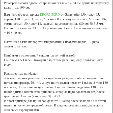
Размеры: высота вдоль центральной петли – ок. 64 см, длина по верхнему
краю – ок. 190 см.
Вам потребуется: пряжа
DROPS NORD
от Garnstudio 150 г цвет 05,
серый; 150 г цвет 01, экрю; 50 г цвет 03, жемчужно-серый; 50 г цвет 06,
темно-серый; 50 г цвет 18, желтый; круговые спицы (80 см) № 3.5 мм.
Плотность вязания: 23 п. х 45 р. платочной вязкой и ленивым жаккардом
= 10 x 10 см.
Платочная вязка (поворотными рядами): 1 платочный ряд = 2 ряда
лицевых петель.
Прибавки в однотонной секции платочной вязкой:
См. схемы A.1 и A.2. Каждый ряд схемы равен одному провязанному
ряду.
Равномерные прибавки:
Для выполнения равномерных прибавок разделите общее количество
петель (например, 261 п.), минус центральная петля (= 1 п.), на 2 = по 130
п. с каждой стороны от центральной петли. Затем разделите 130 п. на
необходимое количество прибавок, которые надо сделать перед/после
центральной петли (например, 3) = 43.3.
В этом примере для прибавок делайте 1 накид после каждой 43-й петли
перед- и после центральной петли. В следующем ряду накиды вяжите
лицевыми скрещенными.