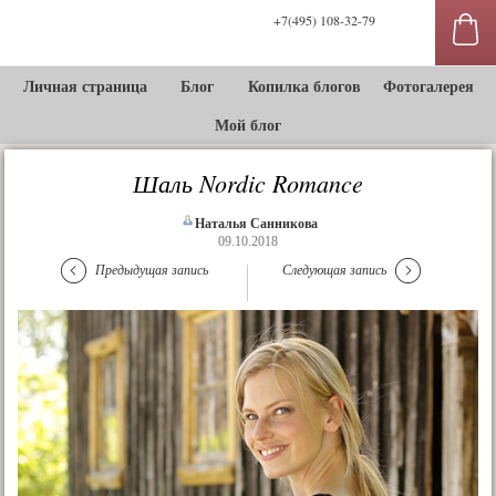
+7(495) 108-32-79
Личная страница
Блог
Копилка блогов
Фотогалерея
Мой блог
Шаль Nordic Romance
Наталья Санникова
09.10.2018
Предыдущая запись
Следующая запись
сы