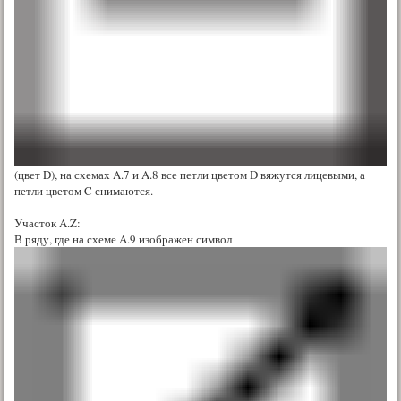
(цвет D), на схемах A.7 и A.8 все петли цветом D вяжутся лицевыми, а
петли цветом C снимаются.
Участок A.Z:
В ряду, где на схеме A.9 изображен символ