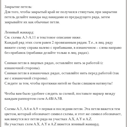
Закрытие петель:
Для того, чтобы закрытый край не получился стянутым, при закрытии
петель делайте накиды над накидами из предыдущего ряда, затем
закрывайте их как обычные петли.
Ленивый жаккард:
См. схемы A.3-A.11 и текстовое описание ниже.
Каждый ряд этих схем равен 2 провязанным рядам. Т.е., в лиц. ряду
вяжите схему справа налево с прибавками, в изнаночном – слева направо
без прибавок (прибавки делайте только в лиц. рядах).
Снимая петли в лицевых рядах, оставляйте нить за работой (с
изнаночной стороны).
Снимая петли в изнаночных рядах, оставляйте нить перед работой (так
же с изнаночной стороны).
Следите за тем, чтобы протяжки нитей не были слишком натянуты!
Чтобы вам было удобнее следить за схемой, поставьте маркер между
каждым раппортом схем A.4B/A.5B.
Схемы A.3, A.6 и A.9 = первая и последняя петли. Эта петля вяжется тем
цветом, который обозначает символ схемы, и этот же символ обозначает,
как вяжутся все петли ряда на участках A.X, A.Y и A.Z.
На участках схем A.X, A.Y и A.Z вяжется ленивый жаккард.