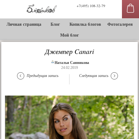
+7(495) 108-32-79
Личная страница
Блог
Копилка блогов
Фотогалерея
Мой блог
Джемпер Canari
Наталья Санникова
24.02.2019
Предыдущая запись
Следующая запись
сы