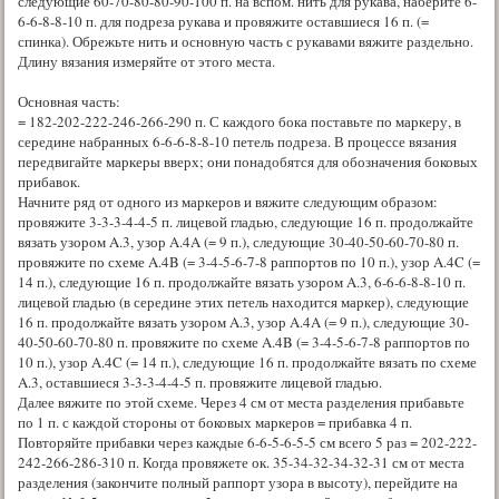
следующие 60-70-80-80-90-100 п. на вспом. нить для рукава, наберите 6-
6-6-8-8-10 п. для подреза рукава и провяжите оставшиеся 16 п. (=
спинка). Обрежьте нить и основную часть с рукавами вяжите раздельно.
Длину вязания измеряйте от этого места.
Основная часть:
= 182-202-222-246-266-290 п. С каждого бока поставьте по маркеру, в
середине набранных 6-6-6-8-8-10 петель подреза. В процессе вязания
передвигайте маркеры вверх; они понадобятся для обозначения боковых
прибавок.
Начните ряд от одного из маркеров и вяжите следующим образом:
провяжите 3-3-3-4-4-5 п. лицевой гладью, следующие 16 п. продолжайте
вязать узором A.3, узор A.4A (= 9 п.), следующие 30-40-50-60-70-80 п.
провяжите по схеме A.4B (= 3-4-5-6-7-8 раппортов по 10 п.), узор A.4C (=
14 п.), следующие 16 п. продолжайте вязать узором A.3, 6-6-6-8-8-10 п.
лицевой гладью (в середине этих петель находится маркер), следующие
16 п. продолжайте вязать узором A.3, узор A.4A (= 9 п.), следующие 30-
40-50-60-70-80 п. провяжите по схеме A.4B (= 3-4-5-6-7-8 раппортов по
10 п.), узор A.4C (= 14 п.), следующие 16 п. продолжайте вязать по схеме
A.3, оставшиеся 3-3-3-4-4-5 п. провяжите лицевой гладью.
Далее вяжите по этой схеме. Через 4 см от места разделения прибавьте
по 1 п. с каждой стороны от боковых маркеров = прибавка 4 п.
Повторяйте прибавки через каждые 6-6-5-6-5-5 см всего 5 раз = 202-222-
242-266-286-310 п. Когда провяжете ок. 35-34-32-34-32-31 см от места
разделения (закончите полный раппорт узора в высоту), перейдите на