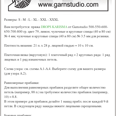
Размеры: S - M - L - XL - XXL - XXXL
Вам потребуется: пряжа
DROPS KARISMA
от Garnstudio 500-550-600-
650-700-800 гр. цвет 79, лимон; чулочные и круговые спицы (40 и 80 см)
№ 4 мм; чулочные и круговые спицы (40 и 80 см) № 3.5 мм для резинки.
Плотность вязания: 21 п. х 28 р. лицевой гладью = 10 x 10 см.
Платочная вязка (вкруговую): 1 платочный ряд = 2 круговых ряда: 1 ряд
лицевых и 1 ряд изнаночных петель.
Схема узора: см. схемы A.1-A.4. Выберите схему для вашего размера
(для узора A.2).
Равномерные прибавки:
Для выполнения равномерных прибавок разделите общее количество
петель (например, 88 п.) на требуемое количество прибавок (например,
10) = 8.8.
В этом примере для прибавок делайте 1 накид прибл. после каждой 9-й
петли. В следующем ряду накиды вяжите лицевыми скрещенными.
Боковые прибавки: