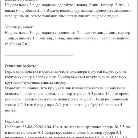
Не довязывая 2 п. до маркера, сделайте 1 накид, 2 лиц., маркер, 2 лиц., 1
накид (= прибавка 2 п.). В следующем ряду накиды провяжите лицевыми
скрещенными, затем прибавленные петли вяжите лицевой гладью.
Убавки рукавов:
Не довязывая 3 п. до маркера, провяжите 2 п. вместе лиц., 1 лиц., маркер,
1 лиц., снимите 1 п. как лиц., 1 лиц., накиньте снятую п. на провязанную
(= убавка 2 п.).
-------------------------------------------------------
Описание работы:
Горловина, кокетка и основная часть джемпера вяжутся вкруговую на
круговых спицах сверху вниз. Рукава вяжутся вкруговую на коротких
круговых/чулочных спицах сверху.
Обратите внимание, что при указании количества петель на кокетке и
основной части число петель в раппорте узора А.3 равно 16, в то время
как число петель в этом узоре меняется от 16 до 17. Если вы провязали
только 1-2-5 или 6 ряд узора A.3, у вас на спицах будет больше на 4
петли.
Горловина:
Наберите 88-88-92-96-104-104 п. на короткие круговые спицы № 3.5 мм
и вяжите по схеме A.1. Когда провяжете полный раппорт узора A.1,
провяжите 1 ряд лицевыми, равномерно прибавляя 10-10-6-22-14-14 п. =