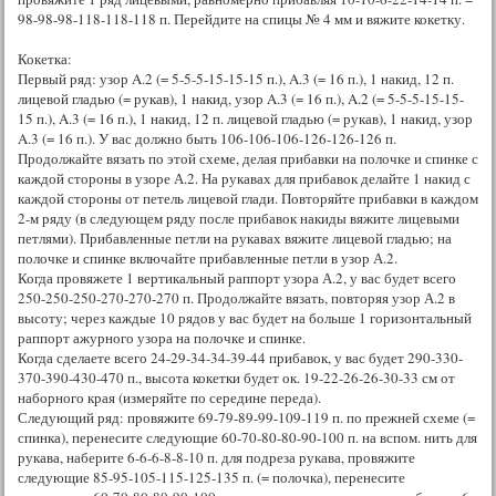
98-98-98-118-118-118 п. Перейдите на спицы № 4 мм и вяжите кокетку.
Кокетка:
Первый ряд: узор A.2 (= 5-5-5-15-15-15 п.), A.3 (= 16 п.), 1 накид, 12 п.
лицевой гладью (= рукав), 1 накид, узор A.3 (= 16 п.), A.2 (= 5-5-5-15-15-
15 п.), A.3 (= 16 п.), 1 накид, 12 п. лицевой гладью (= рукав), 1 накид, узор
A.3 (= 16 п.). У вас должно быть 106-106-106-126-126-126 п.
Продолжайте вязать по этой схеме, делая прибавки на полочке и спинке с
каждой стороны в узоре А.2. На рукавах для прибавок делайте 1 накид с
каждой стороны от петель лицевой глади. Повторяйте прибавки в каждом
2-м ряду (в следующем ряду после прибавок накиды вяжите лицевыми
петлями). Прибавленные петли на рукавах вяжите лицевой гладью; на
полочке и спинке включайте прибавленные петли в узор А.2.
Когда провяжете 1 вертикальный раппорт узора А.2, у вас будет всего
250-250-250-270-270-270 п. Продолжайте вязать, повторяя узор А.2 в
высоту; через каждые 10 рядов у вас будет на больше 1 горизонтальный
раппорт ажурного узора на полочке и спинке.
Когда сделаете всего 24-29-34-34-39-44 прибавок, у вас будет 290-330-
370-390-430-470 п., высота кокетки будет ок. 19-22-26-26-30-33 см от
наборного края (измеряйте по середине переда).
Следующий ряд: провяжите 69-79-89-99-109-119 п. по прежней схеме (=
спинка), перенесите следующие 60-70-80-80-90-100 п. на вспом. нить для
рукава, наберите 6-6-6-8-8-10 п. для подреза рукава, провяжите
следующие 85-95-105-115-125-135 п. (= полочка), перенесите