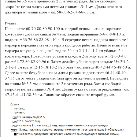
спицы № 3.5 мм и провяжите 2 платочных ряда. Затем свободно
закройте петли лицевыми петлями спицами № 4 мм. Длина готового
джемпера от линии плеч – ок. 58-60-62-64-66-68 см.
Рукава:
Перенесите 60-70-80-80-90-100 п. с одной вспом. нити на короткие
круговые/чулочные спицы № 4 мм, подняв набранные 6-6-6-8-8-10 п.
подреза = 66-76-86-88-98-110 п. В середине петель подреза поставьте 1
маркер и передвигайте его вверх в процессе работы. Начните вязать от
маркера вкруговую лицевой гладью. Через 2-1-1-1-1-1 см убавьте 2 п.
возле маркера. Повторяйте убавки в каждом 2-м ряду всего 1-2-3-3-4-7
раз = 64-72-80-82-90-96 п. Затем делайте убавки через каждые 3½-2½-2-
2-1½-1 см всего 12-15-18-18-21-23 раза = останется 40-42-44-46-48-50 п.
Далее вяжите без убавок, пока длина рукава не достигнет 46-44-40-40-
37-35 см от места разделения (или другой желаемой длины). Перейдите
на спицы № 3.5 мм и провяжите 2 платочных ряда. Затем свободно
закройте петли спицами № 4 мм. Длина рукава от места разделения - ок.
47-45-41-41-38-36 см. Таким же образом свяжите второй рукав.