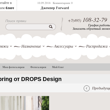
итайте в
10.09.2018
Комментариев: 0
блоге
шем
Джемпер Forward
108-32-79
+7(495)
Поиск пряжи
График работ
Заказать обратный звоно
ряжи
Назначение
Аксессуары
Распродажа
Мои фотогалереи
Фотогалерея
Мой блог
pring от DROPS Design
Предыдуща