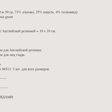
40 м 50 гр, 71% альпака, 25% шерсть, 4% полиамид)
sea green
и) Английской резинкой = 10 x 10 см.
м для Английской резинки.
м для лиц глади.
и
512: 3 шт. для всех размеров
------
-------
РЯДАМИ: