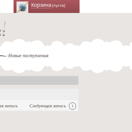
Корзина
(пуста)
ы →
к →
Новые поступления
я запись
Следующая запись