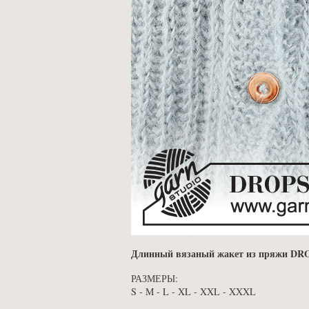
Длинный вязаный жакет из пряжи DROP
РАЗМЕРЫ:
S - M - L - XL - XXL - XXXL