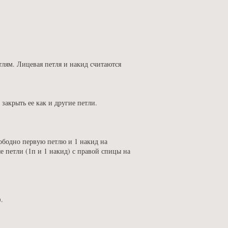
тлям. Лицевая петля и накид считаются
 закрыть ее как и другие петли.
вободно первую петлю и 1 накид на
 петли (1п и 1 накид) с правой спицы на
.