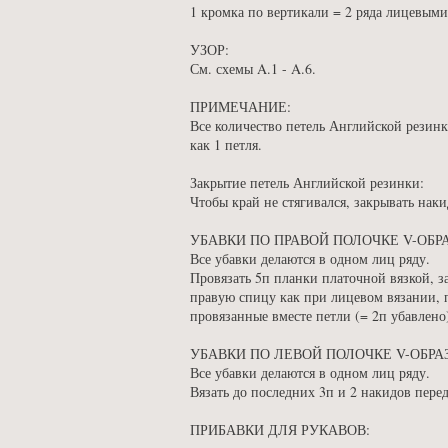
1 кромка по вертикали = 2 ряда лицевыми
УЗОР:
См. схемы A.1 - A.6.
ПРИМЕЧАНИЕ:
Все количество петель Английской резинк
как 1 петля.
Закрытие петель Английской резинки:
Чтобы край не стягивался, закрывать наки
УБАВКИ ПО ПРАВОЙ ПОЛОЧКЕ V-ОБР
Все убавки делаются в одном лиц ряду.
Провязать 5п планки платочной вязкой, за
правую спицу как при лицевом вязании, п
провязанные вместе петли (= 2п убавлено
УБАВКИ ПО ЛЕВОЙ ПОЛОЧКЕ V-ОБРА
Все убавки делаются в одном лиц ряду.
Вязать до последних 3п и 2 накидов перед
ПРИБАВКИ ДЛЯ РУКАВОВ: