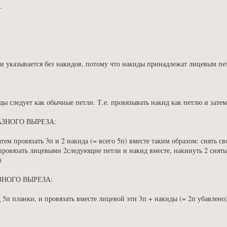
.
и указывается без накидов, потому что накиды принадлежат лицевым пе
ды следует как обычные петли. Т.е. провязывать накид как петлю и затем
АЗНОГО ВЫРЕЗА:
тем провязать 3п и 2 накида (= всего 5п) вместе таким образом: снять с
ровязать лицевыми 2следующие петли и накид вместе, накинуть 2 снятые
)
ЗНОГО ВЫРЕЗА:
 5п планки, и провязать вместе лицевой эти 3п + накиды (= 2п убавлено)