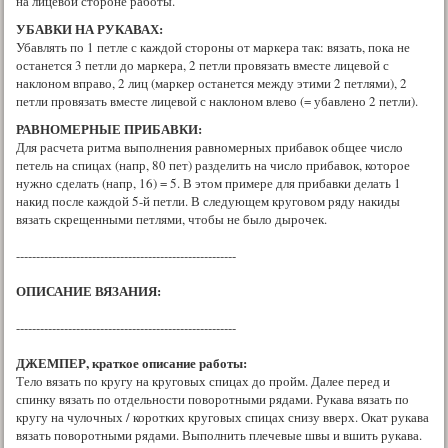
на лицевой стороне работы.
УБАВКИ НА РУКАВАХ:
Убавлять по 1 петле с каждой стороны от маркера так: вязать, пока не
останется 3 петли до маркера, 2 петли провязать вместе лицевой с
наклоном вправо, 2 лиц (маркер останется между этими 2 петлями), 2
петли провязать вместе лицевой с наклоном влево (= убавлено 2 петли).
РАВНОМЕРНЫЕ ПРИБАВКИ:
Для расчета ритма выполнения равномерных прибавок общее число
петель на спицах (напр, 80 пет) разделить на число прибавок, которое
нужно сделать (напр, 16) = 5. В этом примере для прибавки делать 1
накид после каждой 5-й петли. В следующем круговом ряду накиды
вязать скрещенными петлями, чтобы не было дырочек.
-------------------------------------------------------
ОПИСАНИЕ ВЯЗАНИЯ:
-------------------------------------------------------
ДЖЕМПЕР, краткое описание работы:
Тело вязать по кругу на круговых спицах до пройм. Далее перед и
спинку вязать по отдельности поворотными рядами. Рукава вязать по
кругу на чулочных / коротких круговых спицах снизу вверх. Окат рукава
вязать поворотными рядами. Выполнить плечевые швы и вшить рукава.