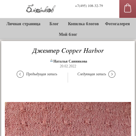
+7(495) 108-32-79
Личная страница
Блог
Копилка блогов
Фотогалерея
Мой блог
Джемпер Copper Harbor
Наталья Санникова
20.02.2022
Предыдущая запись
Следующая запись
сы