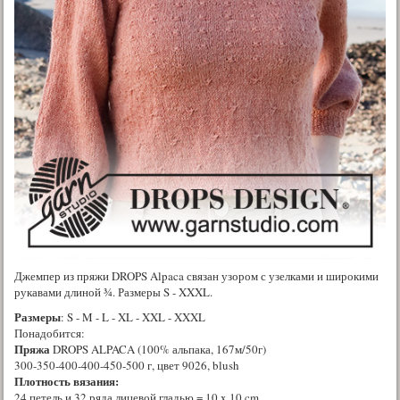
Джемпер из пряжи DROPS Alpaca связан узором с узелками и широкими
рукавами длиной ¾. Размеры S - XXXL.
Размеры
: S - M - L - XL - XXL - XXXL
Понадобится:
Пряжа
DROPS ALPACA (100% альпака, 167м/50г)
300-350-400-400-450-500 г, цвет 9026, blush
Плотность вязания:
24 петель и 32 ряда лицевой гладью = 10 x 10 cm.