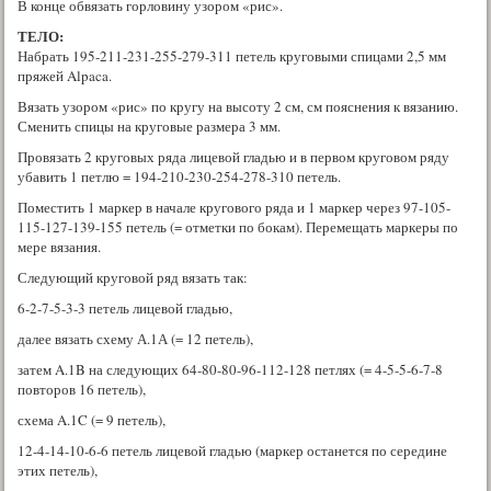
В конце обвязать горловину узором «рис».
ТЕЛО:
Набрать 195-211-231-255-279-311 петель круговыми спицами 2,5 мм
пряжей Alpaca.
Вязать узором «рис» по кругу на высоту 2 см, см пояснения к вязанию.
Сменить спицы на круговые размера 3 мм.
Провязать 2 круговых ряда лицевой гладью и в первом круговом ряду
убавить 1 петлю = 194-210-230-254-278-310 петель.
Поместить 1 маркер в начале кругового ряда и 1 маркер через 97-105-
115-127-139-155 петель (= отметки по бокам). Перемещать маркеры по
мере вязания.
Следующий круговой ряд вязать так:
6-2-7-5-3-3 петель лицевой гладью,
далее вязать схему А.1А (= 12 петель),
затем A.1B на следующих 64-80-80-96-112-128 петлях (= 4-5-5-6-7-8
повторов 16 петель),
схема A.1C (= 9 петель),
12-4-14-10-6-6 петель лицевой гладью (маркер останется по середине
этих петель),