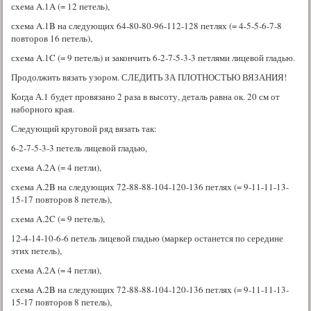
схема A.1A (= 12 петель),
схема A.1B на следующих 64-80-80-96-112-128 петлях (= 4-5-5-6-7-8
повторов 16 петель),
схема A.1C (= 9 петель) и закончить 6-2-7-5-3-3 петлями лицевой гладью.
Продолжить вязать узором. СЛЕДИТЬ ЗА ПЛОТНОСТЬЮ ВЯЗАНИЯ!
Когда А.1 будет провязано 2 раза в высоту, деталь равна ок. 20 см от
наборного края.
Следующий круговой ряд вязать так:
6-2-7-5-3-3 петель лицевой гладью,
схема A.2A (= 4 петли),
схема A.2B на следующих 72-88-88-104-120-136 петлях (= 9-11-11-13-
15-17 повторов 8 петель),
схема A.2C (= 9 петель),
12-4-14-10-6-6 петель лицевой гладью (маркер останется по середине
этих петель),
схема A.2A (= 4 петли),
схема A.2B на следующих 72-88-88-104-120-136 петлях (= 9-11-11-13-
15-17 повторов 8 петель),