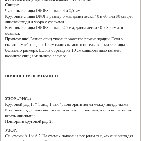
Спицы
:
Чулочные спицы DROPS размер 3 и 2,5 мм.
Круговые спицы DROPS размер 3 мм, длина лески 40 и 60 или 80 см для
лицевой глади и узора с узелками.
Круговые спицы DROPS размер 2.5 мм, длина лески 40 и 80 см для
обвязки.
Примечание
! Размер спиц указан в качестве рекомендации. Если в
связанном образце на 10 см слишком много петель, возьмите спицы
большего размера. Если в образце на 10 см слишком мало петель,
возьмите спицы меньшего размера.
-------------------------------------------------------
ПОЯСНЕНИЯ К ВЯЗАНИЮ:
-------------------------------------------------------
УЗОР «РИС»:
Круговой ряд 1: * 1 лиц, 1 изн *, повторять петли между звездочками.
Круговой ряд 2: лицевые петли вязать изнаночными, изнаночные петли
вязать лицевыми.
Повторять круговой ряд 2.
УЗОР:
См. схемы А.1 и А.2. На схемах показаны все ряды так, как они выглядят