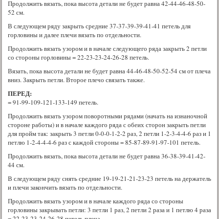
Продолжить вязать, пока высота детали не будет равна 42-44-46-48-50-
52 см.
В следующем ряду закрыть средние 37-37-39-39-41-41 петель для
горловины и далее плечи вязать по отдельности.
Продолжить вязать узором и в начале следующего ряда закрыть 2 петли
со стороны горловины = 22-23-23-24-26-28 петель.
Вязать, пока высота детали не будет равна 44-46-48-50-52-54 см от плеча
вниз. Закрыть петли. Второе плечо связать также.
ПЕРЕД
:
= 91-99-109-121-133-149 петель.
Продолжить вязать узором поворотными рядами (начать на изнаночной
стороне работы) и в начале каждого ряда с обеих сторон закрыть петли
для пройм так: закрыть 3 петли 0-0-0-1-2-2 раз, 2 петли 1-2-3-4-4-6 раз и 1
петлю 1-2-4-4-4-6 раз с каждой стороны = 85-87-89-91-97-101 петель.
Продолжить вязать, пока высота детали не будет равна 36-38-39-41-42-
44 см.
В следующем ряду снять средние 19-19-21-21-23-23 петель на держатель
и плечи закончить вязать по отдельности.
Продолжить вязать узором и в начале каждого ряда со стороны
горловины закрывать петли: 3 петли 1 раз, 2 петли 2 раза и 1 петлю 4 раза
= 22-23-23-24-26-28 петель плеча.