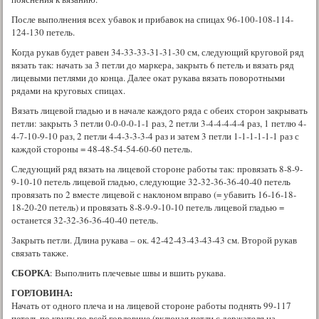
После выполнения всех убавок и прибавок на спицах 96-100-108-114-
124-130 петель.
Когда рукав будет равен 34-33-33-31-31-30 см, следующий круговой ряд
вязать так: начать за 3 петли до маркера, закрыть 6 петель и вязать ряд
лицевыми петлями до конца. Далее окат рукава вязать поворотными
рядами на круговых спицах.
Вязать лицевой гладью и в начале каждого ряда с обеих сторон закрывать
петли: закрыть 3 петли 0-0-0-0-1-1 раз, 2 петли 3-4-4-4-4-4 раз, 1 петлю 4-
4-7-10-9-10 раз, 2 петли 4-4-3-3-3-4 раз и затем 3 петли 1-1-1-1-1-1 раз с
каждой стороны = 48-48-54-54-60-60 петель.
Следующий ряд вязать на лицевой стороне работы так: провязать 8-8-9-
9-10-10 петель лицевой гладью, следующие 32-32-36-36-40-40 петель
провязать по 2 вместе лицевой с наклоном вправо (= убавить 16-16-18-
18-20-20 петель) и провязать 8-8-9-9-10-10 петель лицевой гладью =
останется 32-32-36-36-40-40 петель.
Закрыть петли. Длина рукава – ок. 42-42-43-43-43-43 см. Второй рукав
связать также.
СБОРКА
: Выполнить плечевые швы и вшить рукава.
ГОРЛОВИНА:
Начать от одного плеча и на лицевой стороне работы поднять 99-117
петель по кругу по всей горловине (включая петли с держателя на