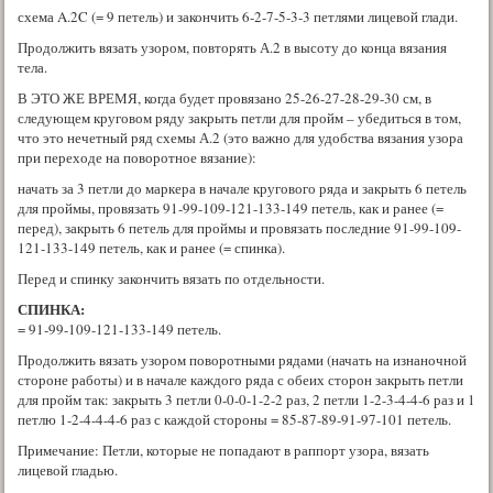
схема A.2C (= 9 петель) и закончить 6-2-7-5-3-3 петлями лицевой глади.
Продолжить вязать узором, повторять А.2 в высоту до конца вязания
тела.
В ЭТО ЖЕ ВРЕМЯ, когда будет провязано 25-26-27-28-29-30 см, в
следующем круговом ряду закрыть петли для пройм – убедиться в том,
что это нечетный ряд схемы А.2 (это важно для удобства вязания узора
при переходе на поворотное вязание):
начать за 3 петли до маркера в начале кругового ряда и закрыть 6 петель
для проймы, провязать 91-99-109-121-133-149 петель, как и ранее (=
перед), закрыть 6 петель для проймы и провязать последние 91-99-109-
121-133-149 петель, как и ранее (= спинка).
Перед и спинку закончить вязать по отдельности.
СПИНКА
:
= 91-99-109-121-133-149 петель.
Продолжить вязать узором поворотными рядами (начать на изнаночной
стороне работы) и в начале каждого ряда с обеих сторон закрыть петли
для пройм так: закрыть 3 петли 0-0-0-1-2-2 раз, 2 петли 1-2-3-4-4-6 раз и 1
петлю 1-2-4-4-4-6 раз с каждой стороны = 85-87-89-91-97-101 петель.
Примечание: Петли, которые не попадают в раппорт узора, вязать
лицевой гладью.