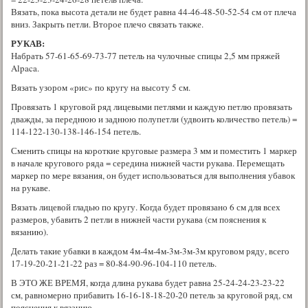
Вязать, пока высота детали не будет равна 44-46-48-50-52-54 см от плеча
вниз. Закрыть петли. Второе плечо связать также.
РУКАВ:
Набрать 57-61-65-69-73-77 петель на чулочные спицы 2,5 мм пряжей
Alpaca.
Вязать узором «рис» по кругу на высоту 5 см.
Провязать 1 круговой ряд лицевыми петлями и каждую петлю провязать
дважды, за переднюю и заднюю полупетли (удвоить количество петель) =
114-122-130-138-146-154 петель.
Сменить спицы на короткие круговые размера 3 мм и поместить 1 маркер
в начале кругового ряда = середина нижней части рукава. Перемещать
маркер по мере вязания, он будет использоваться для выполнения убавок
на рукаве.
Вязать лицевой гладью по кругу. Когда будет провязано 6 см для всех
размеров, убавить 2 петли в нижней части рукава (см пояснения к
вязанию).
Делать такие убавки в каждом 4м-4м-4м-3м-3м-3м круговом ряду, всего
17-19-20-21-21-22 раз = 80-84-90-96-104-110 петель.
В ЭТО ЖЕ ВРЕМЯ, когда длина рукава будет равна 25-24-24-23-23-22
см, равномерно прибавить 16-16-18-18-20-20 петель за круговой ряд, см
пояснения к вязанию.