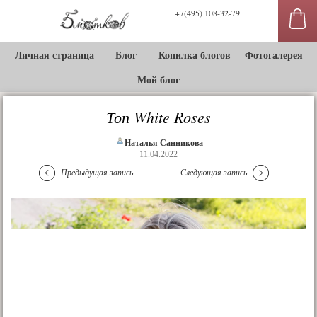
+7(495) 108-32-79
Личная страница
Блог
Копилка блогов
Фотогалерея
Мой блог
Топ White Roses
Наталья Санникова
11.04.2022
Предыдущая запись
Следующая запись
сы