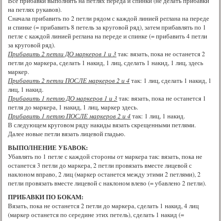
Все прибавки выполнять на петлях переда и спинки (не делать прибавки
на петлях рукавов).
Сначала прибавить по 2 петли рядом с каждой линией реглана на переде
и спинке (= прибавить 8 петель за круговой ряд), затем прибавлять по 1
петле с каждой линией реглана на переде и спинке (= прибавить 4 петли
за круговой ряд).
Прибавить 2 петли ДО маркеров 1 и 3
так: вязать, пока не останется 2
петли до маркера, сделать 1 накид, 1 лиц, сделать 1 накид, 1 лиц, здесь
маркер.
Прибавить 2 петли ПОСЛЕ маркеров 2 и 4
так: 1 лиц, сделать 1 накид, 1
лиц, 1 накид.
Прибавить 1 петлю ДО маркеров 1 и 3
так: вязать, пока не останется 1
петля до маркера, 1 накид, 1 лиц, маркер здесь.
Прибавить 1 петлю ПОСЛЕ маркеров 2 и 4
так: 1 лиц, 1 накид.
В следующем круговом ряду накиды вязать скрещенными петлями.
Далее новые петли вязать лицевой гладью.
ВЫПОЛНЕНИЕ УБАВОК:
Убавлять по 1 петле с каждой стороны от маркера так: вязать, пока не
останется 3 петли до маркера, 2 петли провязать вместе лицевой с
наклоном вправо, 2 лиц (маркер останется между этими 2 петлями), 2
петли провязать вместе лицевой с наклоном влево (= убавлено 2 петли).
ПРИБАВКИ ПО БОКАМ:
Вязать, пока не останется 2 петли до маркера, сделать 1 накид, 4 лиц
(маркер останется по середине этих петель), сделать 1 накид (=