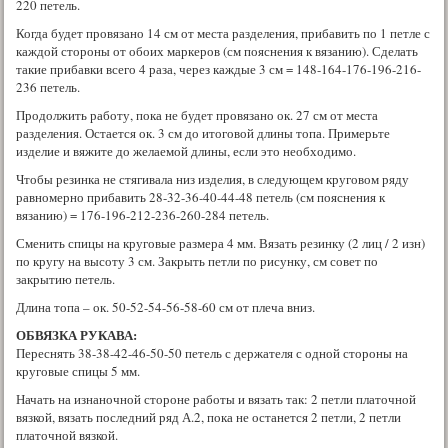
220 петель.
Когда будет провязано 14 см от места разделения, прибавить по 1 петле с
каждой стороны от обоих маркеров (см пояснения к вязанию). Сделать
такие прибавки всего 4 раза, через каждые 3 см = 148-164-176-196-216-
236 петель.
Продолжить работу, пока не будет провязано ок. 27 см от места
разделения. Остается ок. 3 см до итоговой длины топа. Примерьте
изделие и вяжите до желаемой длины, если это необходимо.
Чтобы резинка не стягивала низ изделия, в следующем круговом ряду
равномерно прибавить 28-32-36-40-44-48 петель (см пояснения к
вязанию) = 176-196-212-236-260-284 петель.
Сменить спицы на круговые размера 4 мм. Вязать резинку (2 лиц / 2 изн)
по кругу на высоту 3 см. Закрыть петли по рисунку, см совет по
закрытию петель.
Длина топа – ок. 50-52-54-56-58-60 см от плеча вниз.
ОБВЯЗКА РУКАВА:
Переснять 38-38-42-46-50-50 петель с держателя с одной стороны на
круговые спицы 5 мм.
Начать на изнаночной стороне работы и вязать так: 2 петли платочной
вязкой, вязать последний ряд А.2, пока не останется 2 петли, 2 петли
платочной вязкой.