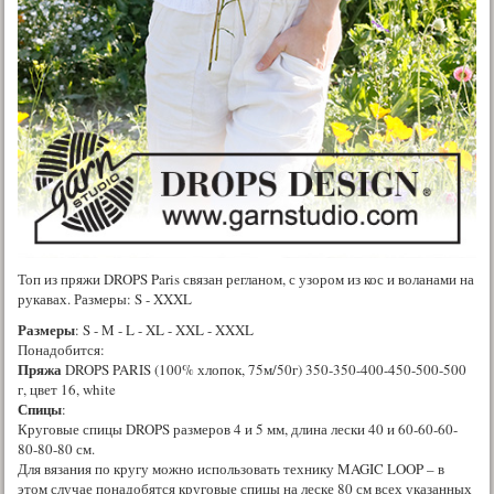
Топ из пряжи DROPS Paris связан регланом, с узором из кос и воланами на
рукавах. Размеры: S - XXXL
Размеры
: S - M - L - XL - XXL - XXXL
Понадобится:
Пряжа
DROPS PARIS (100% хлопок, 75м/50г) 350-350-400-450-500-500
г, цвет 16, white
Спицы
:
Круговые спицы DROPS размеров 4 и 5 мм, длина лески 40 и 60-60-60-
80-80-80 см.
Для вязания по кругу можно использовать технику MAGIC LOOP – в
этом случае понадобятся круговые спицы на леске 80 см всех указанных