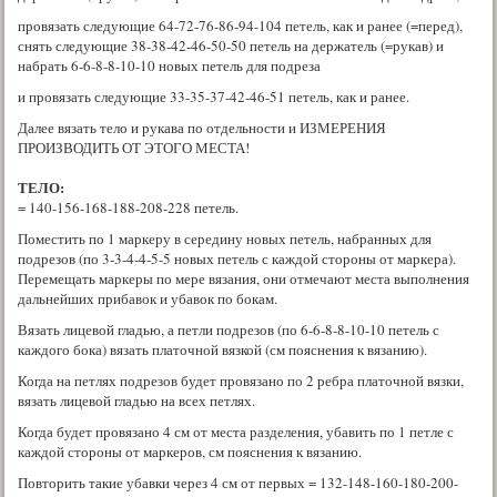
провязать следующие 64-72-76-86-94-104 петель, как и ранее (=перед),
снять следующие 38-38-42-46-50-50 петель на держатель (=рукав) и
набрать 6-6-8-8-10-10 новых петель для подреза
и провязать следующие 33-35-37-42-46-51 петель, как и ранее.
Далее вязать тело и рукава по отдельности и ИЗМЕРЕНИЯ
ПРОИЗВОДИТЬ ОТ ЭТОГО МЕСТА!
ТЕЛО:
= 140-156-168-188-208-228 петель.
Поместить по 1 маркеру в середину новых петель, набранных для
подрезов (по 3-3-4-4-5-5 новых петель с каждой стороны от маркера).
Перемещать маркеры по мере вязания, они отмечают места выполнения
дальнейших прибавок и убавок по бокам.
Вязать лицевой гладью, а петли подрезов (по 6-6-8-8-10-10 петель с
каждого бока) вязать платочной вязкой (см пояснения к вязанию).
Когда на петлях подрезов будет провязано по 2 ребра платочной вязки,
вязать лицевой гладью на всех петлях.
Когда будет провязано 4 см от места разделения, убавить по 1 петле с
каждой стороны от маркеров, см пояснения к вязанию.
Повторить такие убавки через 4 см от первых = 132-148-160-180-200-