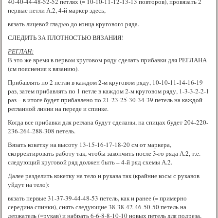
40-40-44-48-52-52 петлях (= 10-10-11-12-13-13 повторов), провязать 2
первые петли А.2, 4-й маркер здесь,
вязать лицевой гладью до конца кругового ряда.
СЛЕДИТЬ ЗА ПЛОТНОСТЬЮ ВЯЗАНИЯ!
РЕГЛАН:
В это же время в первом круговом ряду сделать прибавки для РЕГЛАНА
(см пояснения к вязанию).
Прибавлять по 2 петли в каждом 2-м круговом ряду, 10-10-11-14-16-19
раз, затем прибавлять по 1 петле в каждом 2-м круговом ряду, 1-3-3-2-2-1
раз = в итоге будет прибавлено по 21-23-25-30-34-39 петель на каждой
регланной линии на переде и спинке.
Когда все прибавки для реглана будут сделаны, на спицах будет 204-220-
236-264-288-308 петель.
Вязать кокетку на высоту 13-15-16-17-18-20 см от маркера,
скорректировать работу так, чтобы закончить после 3-го ряда А.2, т.е.
следующий круговой ряд должен быть – 4-й ряд схемы А.2.
Далее разделить кокетку на тело и рукава так (крайние косы с рукавов
уйдут на тело):
вязать первые 31-37-39-44-48-53 петель, как и ранее (= примерно
середина спинки), снять следующие 38-38-42-46-50-50 петель на
держатель (=рукав) и набрать 6-6-8-8-10-10 новых петель для подреза,