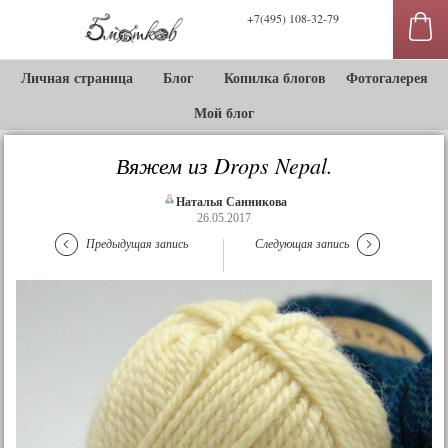
+7(495) 108-32-79
Личная страница
Блог
Копилка блогов
Фотогалерея
Мой блог
Вяжем из Drops Nepal.
Наталья Санникова
26.05.2017
Предыдущая запись
Следующая запись
сы