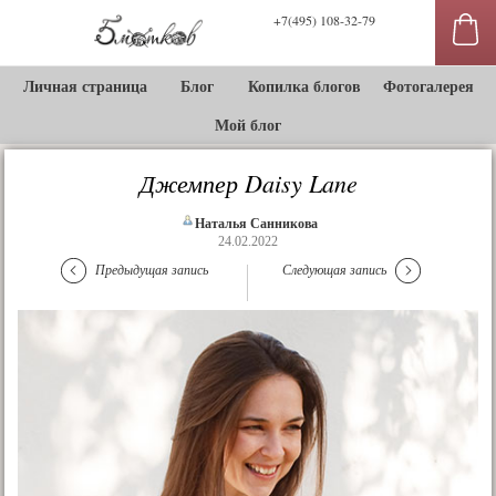
+7(495) 108-32-79
Личная страница
Блог
Копилка блогов
Фотогалерея
Мой блог
Джемпер Daisy Lane
Наталья Санникова
24.02.2022
Предыдущая запись
Следующая запись
сы