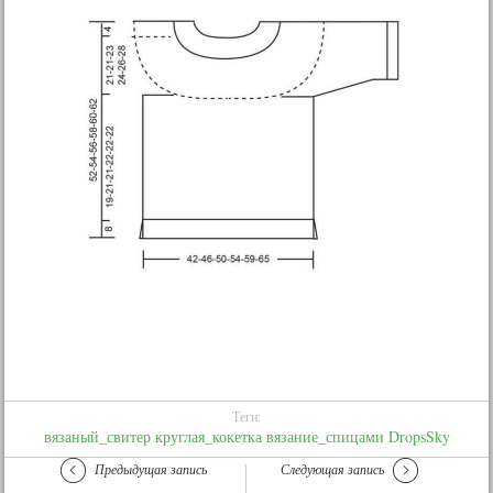
Теги:
вязаный_свитер
круглая_кокетка
вязание_спицами
DropsSky
Предыдущая запись
Следующая запись