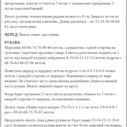
звездочками, пока не останется 3 петли, 1 изнаночная скрещенная, 2
петли платочной вязкой.
Вязать резинку поворотными рядами на высоту 8 см. Закрыть петли по
рисунку, см пояснения к вязанию. Длина джемпера – ок. 52-54-56-58-60-
62 см от плеча вниз.
ПЕРЕД
: Вязать также, как спинку.
РУКАВА:
Переснять 60-66-74-76-80-84 петель с держателя с одной стороны на
чулочные / короткие круговые спицы 4 мм и в дополнение поднять по 1
петле над каждой из ранее набранных 8-10-10-12-12-12 петель подреза =
68-76-84-88-92-96 петель.
Поместить маркер в середину петель подреза (= по 4-5-5-6-6-6 новых
петель с каждой стороны от маркера). Перемещать маркер по мере
вязания. Он отмечает место выполнения дальнейших убавок в нижней
части рукава. Вязать лицевой гладью по кругу.
Когда будет провязано 2 см от места разделения, убавить по 1 петле с
каждой стороны от маркера, см пояснения к вязанию.
Делать такие убавки через каждые 2½-1½-1-1-1-1 см, всего 5-8-8-8-8-7
раз = 58-60-68-72-76-82 петель.
Продолжить вязать, пока длина рукава не будет равна 13-14-12-12-10-8
см (у больших размеров рукава короче за счет более широкой горловины