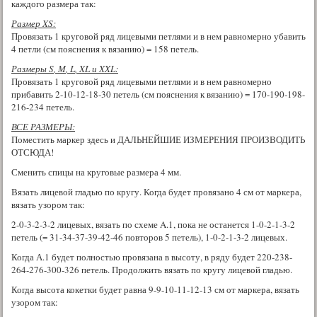
каждого размера так:
Размер
XS
:
Провязать 1 круговой ряд лицевыми петлями и в нем равномерно убавить
4 петли (см пояснения к вязанию) = 158 петель.
Размеры
S
,
M
,
L
,
XL
и
XXL
:
Провязать 1 круговой ряд лицевыми петлями и в нем равномерно
прибавить 2-10-12-18-30 петель (см пояснения к вязанию) = 170-190-198-
216-234 петель.
ВСЕ РАЗМЕРЫ:
Поместить маркер здесь и ДАЛЬНЕЙШИЕ ИЗМЕРЕНИЯ ПРОИЗВОДИТЬ
ОТСЮДА!
Сменить спицы на круговые размера 4 мм.
Вязать лицевой гладью по кругу. Когда будет провязано 4 см от маркера,
вязать узором так:
2-0-3-2-3-2 лицевых, вязать по схеме A.1, пока не останется 1-0-2-1-3-2
петель (= 31-34-37-39-42-46 повторов 5 петель), 1-0-2-1-3-2 лицевых.
Когда А.1 будет полностью провязана в высоту, в ряду будет 220-238-
264-276-300-326 петель. Продолжить вязать по кругу лицевой гладью.
Когда высота кокетки будет равна 9-9-10-11-12-13 см от маркера, вязать
узором так: