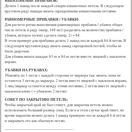
ВЫПОЛНЕНИЕ ПРИБАВОК:
Делать 1 накид после каждой секции изнаночных петель. В следующем
круговом ряду накиды вязать скрещенными изнаночными петлями.
РАВНОМЕРНЫЕ ПРИБАВКИ / УБАВКИ:
Для расчета ритма выполнения равномерных прибавок / убавок общее
число петель в ряду (напр, 168 пет) разделить на количество прибавок /
убавок, которое нужно сделать (напр, 2) = 84.
В этом примере для прибавки делать 1 накид после каждой 84-й петли. В
следующем круговом ряду вязать накид скрещенной петлей, чтобы не
было дырочки.
Для убавки вязать каждые 83-ю и 84-ю петли вместе лицевой с наклоном
вправо.
УБАВКИ НА РУКАВАХ:
Убавлять по 1 петле с каждой стороны от маркера так: вязать, пока не
останется 3 петли до маркера, 2 петли вместе лицевой с наклоном вправо,
2 лиц (маркер останется между этими петлями), 2 петли вместе лицевой с
наклоном влево ( = убавлено 2 петли).
СОВЕТ ПО ЗАКРЫТИЮ ПЕТЕЛЬ:
Чтобы закрытый край не был стянут, для закрытия петель можно
использовать больший размер спиц. Если и в этом случае край тянет, во
время закрытия можно делать 1 накид примерно после каждой 6-й петли
и закрывать его как обычную петлю.
----------------------------------------------------------