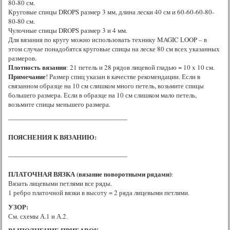
80-80 см.
Круговые спицы DROPS размер 3 мм, длина лески 40 см и 60-60-60-80-
80-80 см.
Чулочные спицы DROPS размер 3 и 4 мм.
Для вязания по кругу можно использовать технику MAGIC LOOP – в
этом случае понадобятся круговые спицы на леске 80 см всех указанных
размеров.
Плотность вязания
: 21 петель и 28 рядов лицевой гладью = 10 x 10 см.
Примечание
! Размер спиц указан в качестве рекомендации. Если в
связанном образце на 10 см слишком много петель, возьмите спицы
большего размера. Если в образце на 10 см слишком мало петель,
возьмите спицы меньшего размера.
----------------------------------------------------------
ПОЯСНЕНИЯ К ВЯЗАНИЮ:
----------------------------------------------------------
ПЛАТОЧНАЯ ВЯЗКА (вязание поворотными рядами)
:
Вязать лицевыми петлями все ряды.
1 ребро платочной вязки в высоту = 2 ряда лицевыми петлями.
УЗОР:
См. схемы А.1 и А.2.