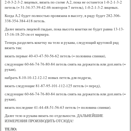
2-0-3-2-3-2 лицевых, вязать по схеме A.2, пока не останется 1-0-2-1-3-2
петель (= 31-34-37-39-42-46 повторов 7 петель), 1-0-2-1-3-2 лицевых.
Когда А.2 будет полностью провязана в высоту, в ряду будет 282-306-
338-354-384-418 петель.
Далее вязать лицевой гладью, пока высота кокетки не будет равна 13-13-
15-16-18-20 см от маркера.
Теперь разделить кокетку на тело и рукава, следующий круговой ряд
вязать так:
вязать первые 40-43-47-50-56-62 петель (= половина спинки),
следующие 60-66-74-76-80-84 петель снять на держатель или доп.нить (=
рукав),
набрать 8-10-10-12-12-12 новых петель для подреза,
вязать следующие 81-87-95-101-112-125 петель (= перед),
следующие 60-66-74-76-80-84 петель снять на держатель или доп.нить (=
рукав),
вязать последние 41-44-48-51-56-63 петель (= половина спинки).
Далее тело и рукава вязать по отдельности. ДАЛЬНЕЙШИЕ
ИЗМЕРЕНИЯ ПРОИЗВОДИТЬ ОТСЮДА!
ТЕЛО
: