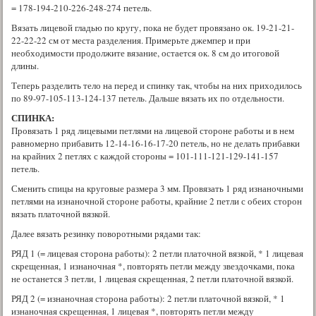
= 178-194-210-226-248-274 петель.
Вязать лицевой гладью по кругу, пока не будет провязано ок. 19-21-21-
22-22-22 см от места разделения. Примерьте джемпер и при
необходимости продолжите вязание, остается ок. 8 см до итоговой
длины.
Теперь разделить тело на перед и спинку так, чтобы на них приходилось
по 89-97-105-113-124-137 петель. Дальше вязать их по отдельности.
СПИНКА:
Провязать 1 ряд лицевыми петлями на лицевой стороне работы и в нем
равномерно прибавить 12-14-16-16-17-20 петель, но не делать прибавки
на крайних 2 петлях с каждой стороны = 101-111-121-129-141-157
петель.
Сменить спицы на круговые размера 3 мм. Провязать 1 ряд изнаночными
петлями на изнаночной стороне работы, крайние 2 петли с обеих сторон
вязать платочной вязкой.
Далее вязать резинку поворотными рядами так:
РЯД 1 (= лицевая сторона работы): 2 петли платочной вязкой, * 1 лицевая
скрещенная, 1 изнаночная *, повторять петли между звездочками, пока
не останется 3 петли, 1 лицевая скрещенная, 2 петли платочной вязкой.
РЯД 2 (= изнаночная сторона работы): 2 петли платочной вязкой, * 1
изнаночная скрещенная, 1 лицевая *, повторять петли между