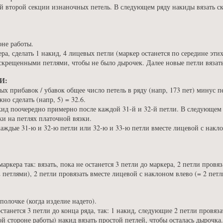
ой второй секции изнаночных петель. В следующем ряду накиды вязать 
оне работы.
ера, сделать 1 накид, 4 лицевых петли (маркер останется по середине этих
скрещенными петлями, чтобы не было дырочек. Далее новые петли вязат
И:
х прибавок / убавок общее число петель в ряду (напр, 173 пет) минус пе
но сделать (напр, 5) = 32.6.
кид поочередно примерно после каждой 31-й и 32-й петли. В следующем 
ки на петлях платочной вязки.
аждые 31-ю и 32-ю петли или 32-ю и 33-ю петли вместе лицевой с накло
маркера так: вязать, пока не останется 3 петли до маркера, 2 петли провя
 петлями), 2 петли провязать вместе лицевой с наклоном влево (= 2 петл
полочке (когда изделие надето).
останется 3 петли до конца ряда, так: 1 накид, следующие 2 петли провяз
й стороне работы) накид вязать простой петлей, чтобы осталась дырочка