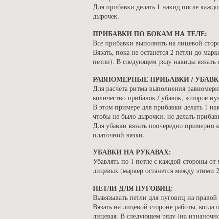
Для прибавки делать 1 накид после кажд
дырочек.
ПРИБАВКИ ПО БОКАМ НА ТЕЛЕ:
Все прибавки выполнять на лицевой стор
Вязать, пока не останется 2 петли до марк
петли). В следующем ряду накиды вязать 
РАВНОМЕРНЫЕ ПРИБАВКИ / УБАВК
Для расчета ритма выполнения равномерны
количество прибавок / убавок, которое нуж
В этом примере для прибавки делать 1 на
чтобы не было дырочки, не делать прибав
Для убавки вязать поочередно примерно к
платочной вязки.
УБАВКИ НА РУКАВАХ:
Убавлять по 1 петле с каждой стороны от 
лицевых (маркер останется между этими 2
ПЕТЛИ ДЛЯ ПУГОВИЦ:
Вывязывать петли для пуговиц на правой 
Вязать на лицевой стороне работы, когда 
лицевая. В следующем ряду (на изнаночно