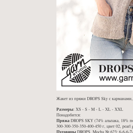
Жакет из пряжи DROPS Sky с карманами, 
Размеры
: XS - S - M - L - XL - XXL
Понадобится:
Пряжа
DROPS SKY (74% альпака, 18% по
300-300-350-350-400-450 г, цвет 02, pearl 
Пуговицы
DROPS, Mocha № 623: 6-6-6-7