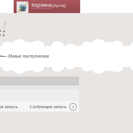
Корзина
(пуста)
ы →
к →
Новые поступления
я запись
Следующая запись