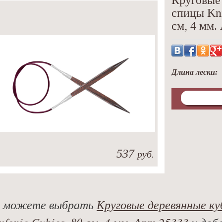
Круговые
спицы Kni
см, 4 мм.
Длина лески:
537
руб.
 можете выбрать
Круговые деревянные ку
mfonie Cubics, 80 см, 4 мм. Арт.25333
и доба