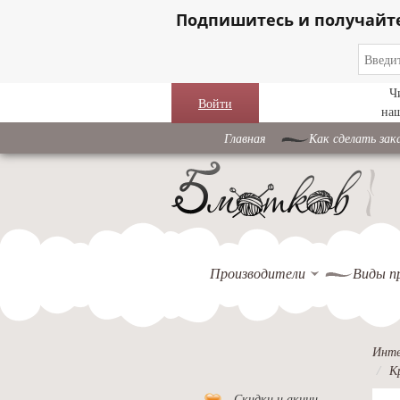
Подпишитесь и получайт
Ч
Войти
на
Главная
Как сделать зак
Производители
Виды п
Инте
К
Скидки и акции