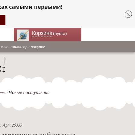
ках самыми первыми!
Корзина
(пуста)
 сэкономить при покупке
ы →
к →
Новые поступления
м. Арт.25333