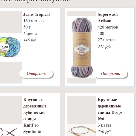
Jeans Tropical
Superwash
Artisan
160 метров
50 г
420 метров
4 цвета
100 г
146
27 цветов
руб.
347
руб.
Открыть
Открыть
Круговые
Круговые
деревянные
деревянные
кубические
спицы Drops
спицы
№6
KnitPro
3 цвета
Symfonie
350
руб.