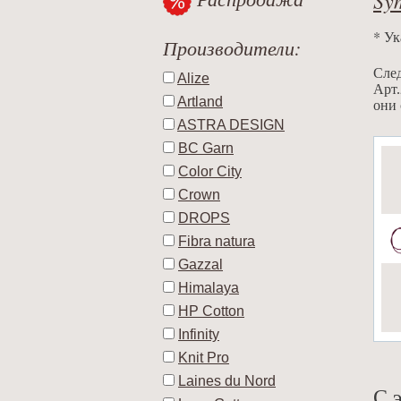
* Ук
Производители:
След
Alize
Арт.
Artland
они 
ASTRA DESIGN
BC Garn
Color City
Crown
DROPS
Fibra natura
Gazzal
Himalaya
HP Cotton
Infinity
Knit Pro
Laines du Nord
С 