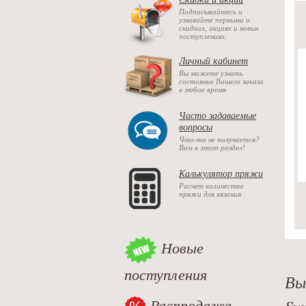
Подписывайтесь и
узнавайте первыми о
скидках, акциях и новых
поступлениях.
Личный кабинет
Вы можете узнать
состояние Вашего заказа
в любое время
Часто задаваемые
вопросы
Что-то не получается?
Вам в этот раздел!
Калькулятор пряжи
Расчет количества
пряжи для вязания
Новые
поступления
Вы
Распродажа
Sy