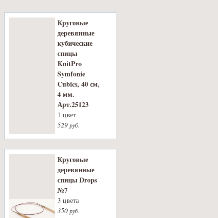
Круговые
деревянные
кубические
спицы
KnitPro
Symfonie
Cubics, 40 см,
4 мм.
Арт.25123
1 цвет
529
руб.
Круговые
деревянные
спицы Drops
№7
3 цвета
350
руб.