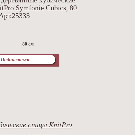
 деревянные кубические
tPro Symfonie Cubics, 80
 Арт.25333
80 см
Подписаться
бические спицы KnitPro
вить их в корзину: