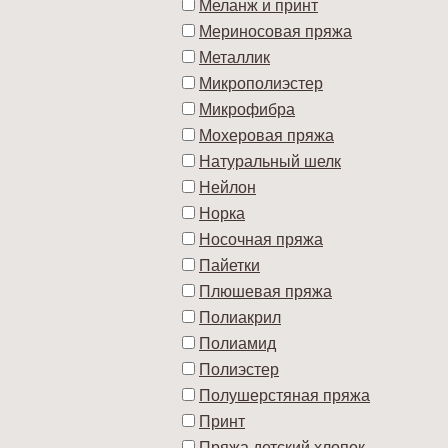
Меланж и принт
Мериносовая пряжа
Металлик
Микрополиэстер
Микрофибра
Мохеровая пряжа
Натуральный шелк
Нейлон
Норка
Носочная пряжа
Пайетки
Плюшевая пряжа
Полиакрил
Полиамид
Полиэстер
Полушерстяная пряжа
Принт
Пряжа детский хлопок