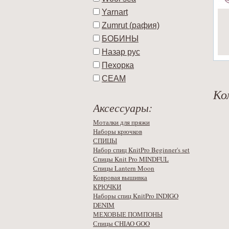
Yarnart
Zumrut (рафия)
БОБИНЫ
Назар рус
Пехорка
СЕАМ
Ко
Аксессуары:
Моталки для пряжи
Наборы крючков
СПИЦЫ
Набор спиц KnitPro Beginner's set
Спицы Knit Pro MINDFUL
Спицы Lantern Moon
Ковровая вышивка
КРЮЧКИ
Наборы спиц KnitPro INDIGO
DENIM
МЕХОВЫЕ ПОМПОНЫ
Спицы CHIAO GOO