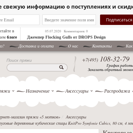
е свежую информацию о поступлениях и скид
итайте в
05.07.2020
Комментариев: 0
блоге
шем
Джемпер ​Flocking Gulls от DROPS Design
аз?
Доставка и оплата
O нас
Контакты
Как
108-32-79
+7(495)
Поиск пряжи
График работ
Заказать обратный звоно
ряжи
Назначение
Аксессуары
Распродажа
рнет-магазин пряжи «5 мотков»
Аксессуары
руговые деревянные кубические спицы KnitPro Symfonie Cubics, 80 см, 4 м