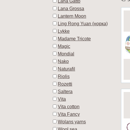
Lana Gatto
Lana Grossa
Lantern Moon
Ling Rong Yuan (норка)
Lykke
Madame Tricote
Magic
Mondial
Nako
Naturafil
Riolis
Rozetti
Saltera
Vita
Vita cotton
Vita Fancy
Wolans yarns
Wool sea