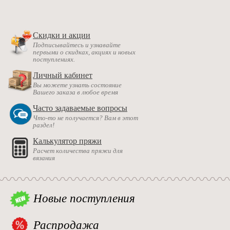
Скидки и акции
Подписывайтесь и узнавайте
первыми о скидках, акциях и новых
поступлениях.
Личный кабинет
Вы можете узнать состояние
Вашего заказа в любое время
Часто задаваемые вопросы
Что-то не получается? Вам в этот
раздел!
Калькулятор пряжи
Расчет количества пряжи для
вязания
Новые поступления
Распродажа