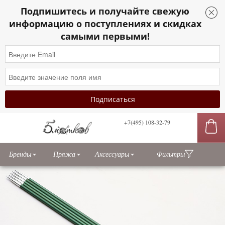
Подпишитесь и получайте свежую
Sidebar
информацию о поступлениях и скидках
toggle
самыми первыми!
+7(495) 108-32-79
сы
Бренды
Пряжа
Аксессуары
Фильтры