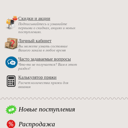
Скидки и акции
Подписывайтесь и узнавайте
первыми о скидках, акциях и новых
поступлениях.
Личный кабинет
Вы можете узнать состояние
Вашего заказа в любое время
Часто задаваемые вопросы
Что-то не получается? Вам в этот
раздел!
Калькулятор пряжи
Расчет количества пряжи для
вязания
Новые поступления
Распродажа