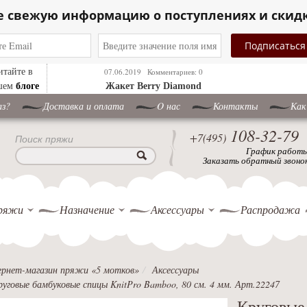
е свежую информацию о поступлениях и скид
итайте в
07.06.2019
Комментариев: 0
блоге
шем
Жакет Berry Diamond
аз?
Доставка и оплата
O нас
Контакты
Как
108-32-79
+7(495)
Поиск пряжи
График работ
Заказать обратный звоно
ряжи
Назначение
Аксессуары
Распродажа
рнет-магазин пряжи «5 мотков»
Аксессуары
руговые бамбуковые спицы KnitPro Bamboo, 80 см. 4 мм. Арт.22247