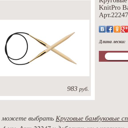
Круговые
KnitPro B
Арт.2224
Длина лески:
983
руб.
 можете выбрать
Круговые бамбуковые сп
. 4 мм. Арт.22247
и добавить их в корзину: