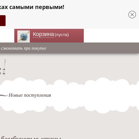
ках самыми первыми!
Корзина
(пуста)
 сэкономить при покупке
ы →
к →
Новые поступления