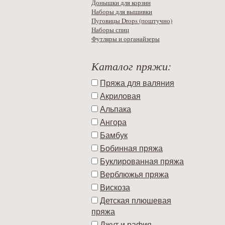
Донышки для корзин
Наборы для вышивки
Пуговицы Drops (поштучно)
Наборы спиц
Футляры и органайзеры
Каталог пряжи:
Пряжа для валяния
Акриловая
Альпака
Ангора
Бамбук
Бобинная пряжа
Буклированная пряжа
Верблюжья пряжа
Вискоза
Детская плюшевая
пряжа
Джут и рафия