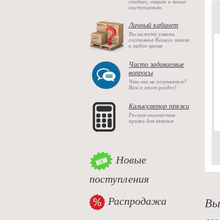
скидках, акциях и новых
поступлениях.
Личный кабинет
Вы можете узнать
состояние Вашего заказа
в любое время
Часто задаваемые
вопросы
Что-то не получается?
Вам в этот раздел!
Калькулятор пряжи
Расчет количества
пряжи для вязания
Новые
поступления
Распродажа
Вы
см