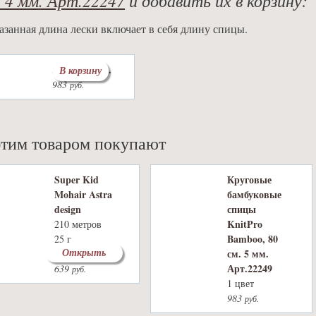
азанная длина лески включает в себя длину спицы.
Леска: 80 см.
В корзину
983
руб.
этим товаром покупают
Super Kid
Круговые
Mohair Astra
бамбуковые
design
спицы
KnitPro
210 метров
Bamboo, 80
25 г
Открыть
см. 5 мм.
7 цветов
Арт.22249
639
руб.
1 цвет
983
руб.