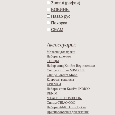
Zumrut (рафия)
БОБИНЫ
Назар рус
Пехорка
СЕАМ
Аксессуары:
Моталки для пряжи
Наборы крючков
СПИЦЫ
Набор спиц KnitPro Beginner's set
Спицы Knit Pro MINDFUL
Спицы Lantern Moon
Ковровая вышивка
КРЮЧКИ
Наборы спиц KnitPro INDIGO
DENIM
МЕХОВЫЕ ПОМПОНЫ
Спицы CHIAO GOO
Наборы Addi, Drops, Lykke
Приспособления для вязания