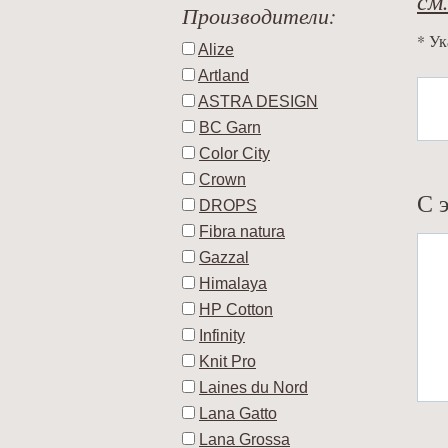
Производители:
* Ук
Alize
Artland
ASTRA DESIGN
BC Garn
Color City
Crown
С 
DROPS
Fibra natura
Gazzal
Himalaya
HP Cotton
Infinity
Knit Pro
Laines du Nord
Lana Gatto
Lana Grossa