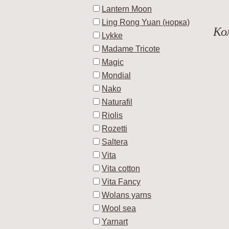
Lantern Moon
Ling Rong Yuan (норка)
Ко
Lykke
Madame Tricote
Magic
Mondial
Nako
Naturafil
Riolis
Rozetti
Saltera
Vita
Vita cotton
Vita Fancy
Wolans yarns
Wool sea
Yarnart