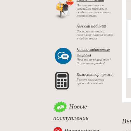
Подписывайтесь и
узнавайте первыми о
скидках, акциях и новых
поступлениях.
Личный кабинет
Вы можете узнать
состояние Вашего заказа
в любое время
Часто задаваемые
вопросы
Что-то не получается?
Вам в этот раздел!
Калькулятор пряжи
Расчет количества
пряжи для вязания
Новые
поступления
Вы
Распродажа
см