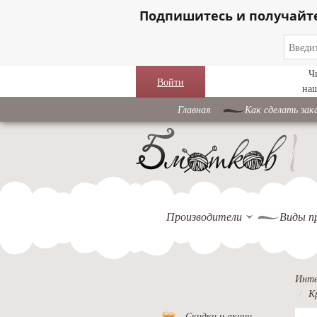
Подпишитесь и получайт
Ч
Войти
на
Главная
Как сделать зак
Производители
Виды п
Инте
К
Скидки и акции