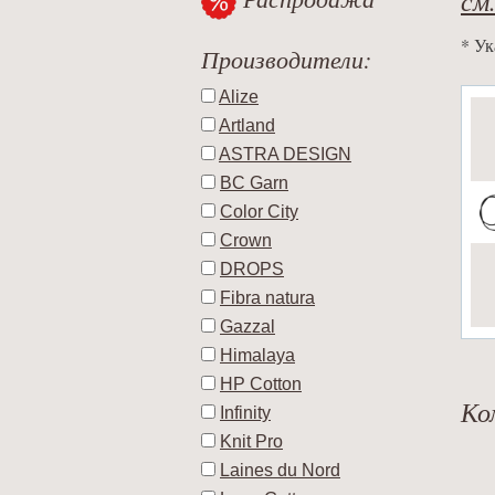
* Ук
Производители:
Alize
Artland
ASTRA DESIGN
BC Garn
Color City
Crown
DROPS
Fibra natura
Gazzal
Himalaya
HP Cotton
Ко
Infinity
Knit Pro
Laines du Nord