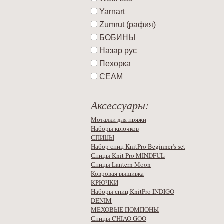
Yarnart
Zumrut (рафия)
БОБИНЫ
Назар рус
Пехорка
СЕАМ
Аксессуары:
Моталки для пряжи
Наборы крючков
СПИЦЫ
Набор спиц KnitPro Beginner's set
Спицы Knit Pro MINDFUL
Спицы Lantern Moon
Ковровая вышивка
КРЮЧКИ
Наборы спиц KnitPro INDIGO
DENIM
МЕХОВЫЕ ПОМПОНЫ
Спицы CHIAO GOO