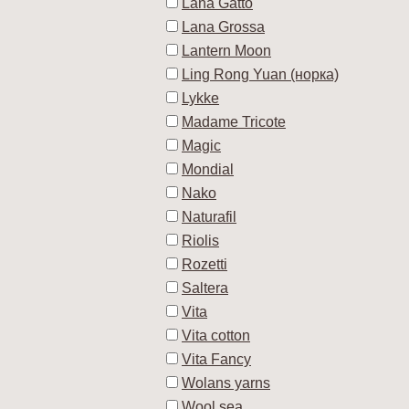
Lana Gatto
Lana Grossa
Lantern Moon
Ling Rong Yuan (норка)
Lykke
Madame Tricote
Magic
Mondial
Nako
Naturafil
Riolis
Rozetti
Saltera
Vita
Vita cotton
Vita Fancy
Wolans yarns
Wool sea