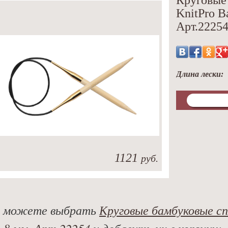
Круговые
KnitPro B
Арт.2225
Длина лески:
1121
руб.
 можете выбрать
Круговые бамбуковые сп
. 8 мм. Арт.22254
и добавить их в корзину: