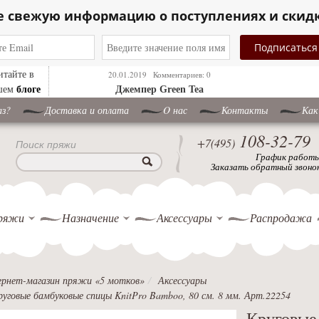
е свежую информацию о поступлениях и скид
итайте в
20.01.2019
Комментариев: 0
блоге
шем
Джемпер Green Tea
аз?
Доставка и оплата
O нас
Контакты
Как
108-32-79
+7(495)
Поиск пряжи
График работ
Заказать обратный звоно
ряжи
Назначение
Аксессуары
Распродажа
рнет-магазин пряжи «5 мотков»
Аксессуары
руговые бамбуковые спицы KnitPro Bamboo, 80 см. 8 мм. Арт.22254