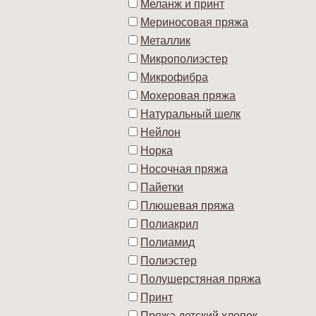
Меланж и принт
Мериносовая пряжа
Металлик
Микрополиэстер
Микрофибра
Мохеровая пряжа
Натуральный шелк
Нейлон
Норка
Носочная пряжа
Пайетки
Плюшевая пряжа
Полиакрил
Полиамид
Полиэстер
Полушерстяная пряжа
Принт
Пряжа детский хлопок