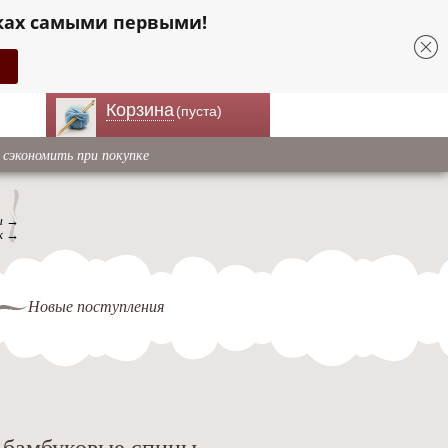
ках самыми первыми!
Корзина
(пуста)
 сэкономить при покупке
ы →
к →
Новые поступления