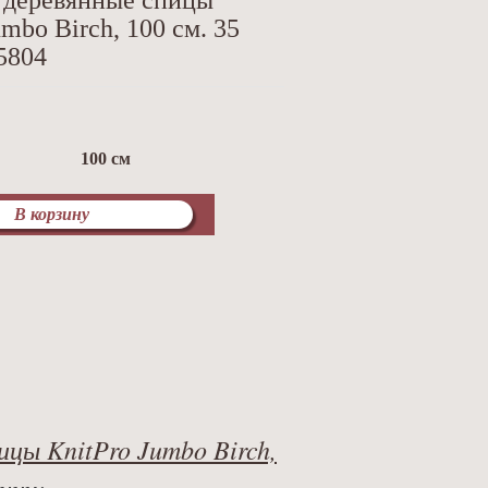
 деревянные спицы
umbo Birch, 100 см. 35
5804
100 см
В корзину
ицы KnitPro Jumbo Birch,
ину: