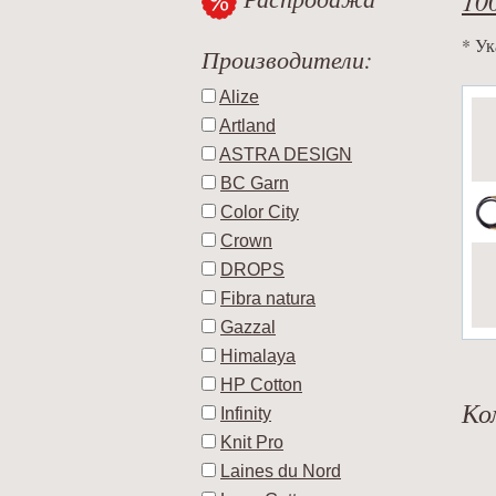
* Ук
Производители:
Alize
Artland
ASTRA DESIGN
BC Garn
Color City
Crown
DROPS
Fibra natura
Gazzal
Himalaya
HP Cotton
Ко
Infinity
Knit Pro
Laines du Nord