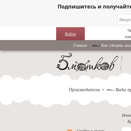
Подпишитесь и получайт
Ч
Войти
на
Главная
Как сделать зак
Производители
Виды п
Инте
К
Скидки и акции