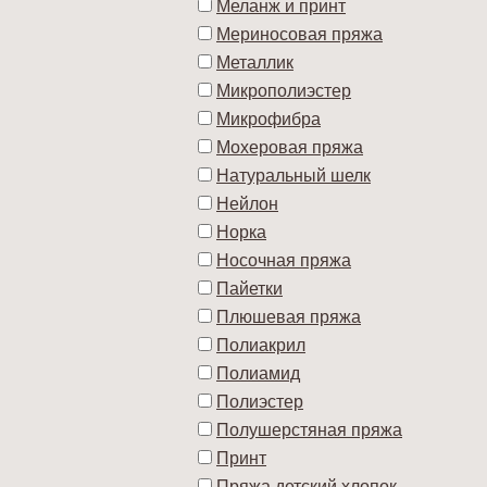
Меланж и принт
Мериносовая пряжа
Металлик
Микрополиэстер
Микрофибра
Мохеровая пряжа
Натуральный шелк
Нейлон
Норка
Носочная пряжа
Пайетки
Плюшевая пряжа
Полиакрил
Полиамид
Полиэстер
Полушерстяная пряжа
Принт
Пряжа детский хлопок