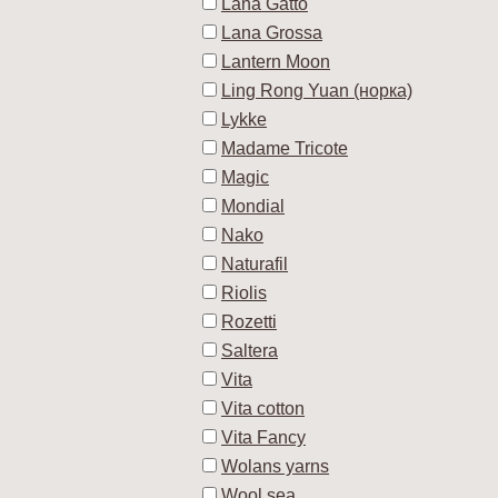
Lana Gatto
Lana Grossa
Lantern Moon
Ling Rong Yuan (норка)
Lykke
Madame Tricote
Magic
Mondial
Nako
Naturafil
Riolis
Rozetti
Saltera
Vita
Vita cotton
Vita Fancy
Wolans yarns
Wool sea