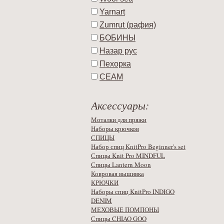
Yarnart
Zumrut (рафия)
БОБИНЫ
Назар рус
Пехорка
СЕАМ
Аксессуары:
Моталки для пряжи
Наборы крючков
СПИЦЫ
Набор спиц KnitPro Beginner's set
Спицы Knit Pro MINDFUL
Спицы Lantern Moon
Ковровая вышивка
КРЮЧКИ
Наборы спиц KnitPro INDIGO
DENIM
МЕХОВЫЕ ПОМПОНЫ
Спицы CHIAO GOO