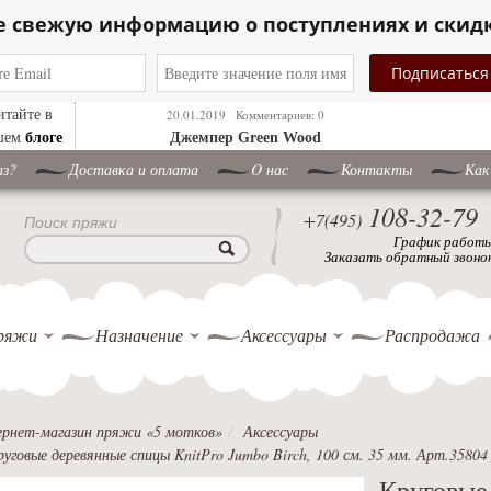
е свежую информацию о поступлениях и скид
итайте в
20.01.2019
Комментариев: 0
блоге
шем
Джемпер Green Wood
аз?
Доставка и оплата
O нас
Контакты
Как
108-32-79
+7(495)
Поиск пряжи
График работ
Заказать обратный звоно
ряжи
Назначение
Аксессуары
Распродажа
рнет-магазин пряжи «5 мотков»
Аксессуары
руговые деревянные спицы KnitPro Jumbo Birch, 100 см. 35 мм. Арт.35804