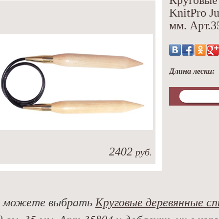
Круговые
KnitPro J
мм. Арт.3
Длина лески:
2402
руб.
 можете выбрать
Круговые деревянные сп
0 см. 35 мм. Арт.35804
и добавить их в корз