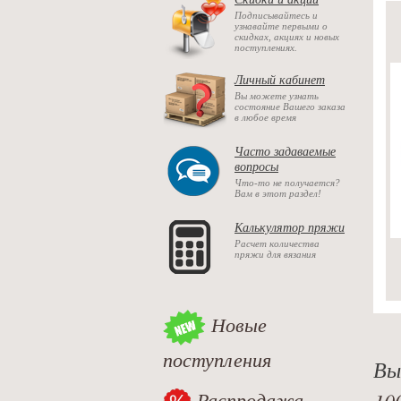
Подписывайтесь и
узнавайте первыми о
скидках, акциях и новых
поступлениях.
Личный кабинет
Вы можете узнать
состояние Вашего заказа
в любое время
Часто задаваемые
вопросы
Что-то не получается?
Вам в этот раздел!
Калькулятор пряжи
Расчет количества
пряжи для вязания
Новые
поступления
Вы
Распродажа
10