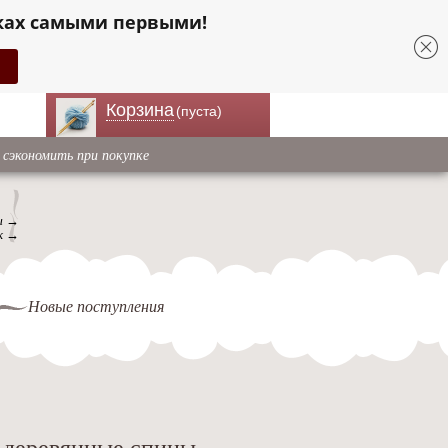
ках самыми первыми!
Корзина
(пуста)
 сэкономить при покупке
ы →
к →
Новые поступления