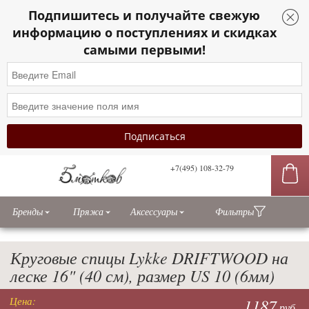
Подпишитесь и получайте свежую
информацию о поступлениях и скидках
самыми первыми!
+7(495) 108-32-79
сы
Бренды
Пряжа
Аксессуары
Фильтры
Круговые спицы Lykke DRIFTWOOD на
леске 16" (40 см), размер US 10 (6мм)
Цена:
1187
руб.