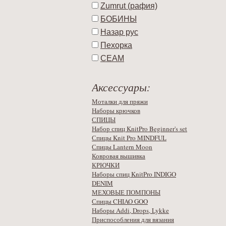
Zumrut (рафия)
БОБИНЫ
Назар рус
Пехорка
СЕАМ
Аксессуары:
Моталки для пряжи
Наборы крючков
СПИЦЫ
Набор спиц KnitPro Beginner's set
Спицы Knit Pro MINDFUL
Спицы Lantern Moon
Ковровая вышивка
КРЮЧКИ
Наборы спиц KnitPro INDIGO
DENIM
МЕХОВЫЕ ПОМПОНЫ
Спицы CHIAO GOO
Наборы Addi, Drops, Lykke
Приспособления для вязания