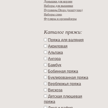
Донышки для корзин
Наборы для вышивки
Пуговицы Drops (поштучно)
Наборы спиц
Футляры и органайзеры
Каталог пряжи:
Пряжа для валяния
Акриловая
Альпака
Ангора
Бамбук
Бобинная пряжа
Буклированная пряжа
Верблюжья пряжа
Вискоза
Детская плюшевая
пряжа
Джут и рафия