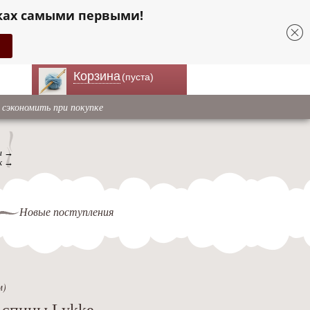
ках самыми первыми!
Корзина
(пуста)
 сэкономить при покупке
ы →
к →
Новые поступления
м)