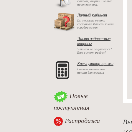
скидках, акциях и новых
поступлениях.
Личный кабинет
Вы можете узнать
состояние Вашего заказа
в любое время
Часто задаваемые
вопросы
Что-то не получается?
Вам в этот раздел!
Калькулятор пряжи
Расчет количества
пряжи для вязания
Новые
поступления
Распродажа
Вы
(6