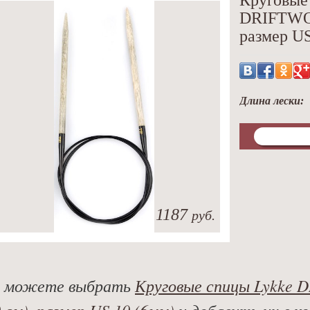
Круговые
DRIFTWOO
размер US
Длина лески:
1187
руб.
 можете выбрать
Круговые спицы Lykke 
0 см), размер US 10 (6мм)
и добавить их в ко