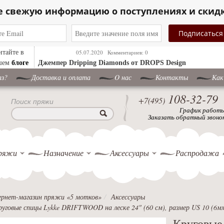
е свежую информацию о поступлениях и скид
итайте в
05.07.2020
Комментариев: 0
блоге
шем
Джемпер ​Dripping Diamonds от DROPS Design
аз?
Доставка и оплата
O нас
Контакты
Как
108-32-79
+7(495)
Поиск пряжи
График работ
Заказать обратный звоно
ряжи
Назначение
Аксессуары
Распродажа
рнет-магазин пряжи «5 мотков»
Аксессуары
руговые спицы Lykke DRIFTWOOD на леске 24" (60 см), размер US 10 (6м