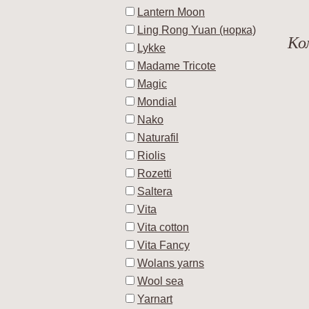
Lantern Moon
Ling Rong Yuan (норка)
Ко
Lykke
Madame Tricote
Magic
Mondial
Nako
Naturafil
Riolis
Rozetti
Saltera
Vita
Vita cotton
Vita Fancy
Wolans yarns
Wool sea
Yarnart