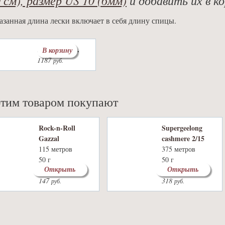
азанная длина лески включает в себя длину спицы.
Леска: 60 см.
В корзину
1187
руб.
этим товаром покупают
Rock-n-Roll
Supergeelong
Gazzal
cashmere 2/15
115 метров
375 метров
50 г
50 г
Открыть
Открыть
13 цветов
0 цветов
147
318
руб.
руб.