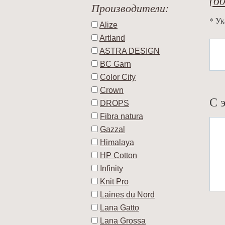
Производители:
* Ук
Alize
Artland
ASTRA DESIGN
BC Garn
Color City
Crown
С 
DROPS
Fibra natura
Gazzal
Himalaya
HP Cotton
Infinity
Knit Pro
Laines du Nord
Lana Gatto
Lana Grossa