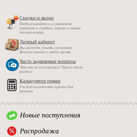
Скидки и акции
Подписывайтесь и узнавайте
первыми о скидках, акциях и новых
поступлениях.
Личный кабинет
Вы можете узнать состояние
Вашего заказа в любое время
Часто задаваемые вопросы
Что-то не получается? Вам в этот
раздел!
Калькулятор пряжи
Расчет количества пряжи для
вязания
Новые поступления
Распродажа