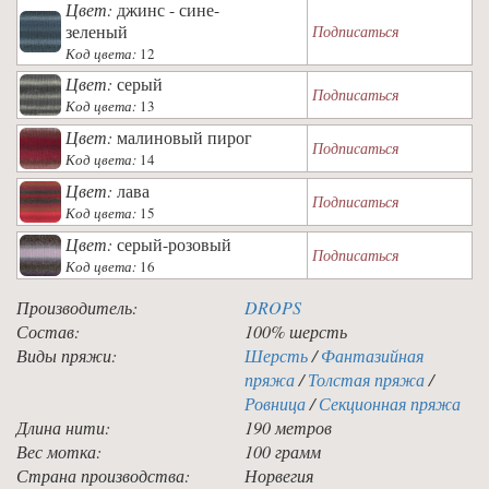
Цвет:
джинс - сине-
зеленый
Подписаться
Код цвета:
12
Цвет:
серый
Подписаться
Код цвета:
13
Цвет:
малиновый пирог
Подписаться
Код цвета:
14
Цвет:
лава
Подписаться
Код цвета:
15
Цвет:
серый-розовый
Подписаться
Код цвета:
16
Производитель:
DROPS
Состав:
100% шерсть
Виды пряжи:
Шерсть
/
Фантазийная
пряжа
/
Толстая пряжа
/
Ровница
/
Секционная пряжа
Длина нити:
190 метров
Вес мотка:
100 грамм
Страна производства:
Норвегия