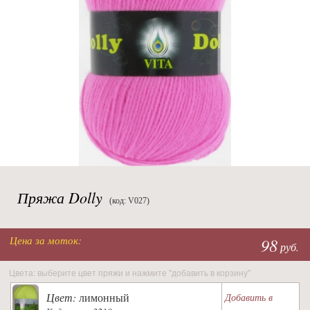
Пряжа Dolly
(код: V027)
Цена за моток:
98
руб.
Цвета: выберите цвет пряжи и нажмите "добавить в корзину"
Цвет:
лимонный
Добавить в