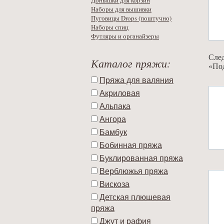
Донышки для корзин
Наборы для вышивки
Пуговицы Drops (поштучно)
Наборы спиц
Футляры и органайзеры
След
Каталог пряжи:
«Под
Пряжа для валяния
Акриловая
Альпака
Ангора
Бамбук
Бобинная пряжа
Буклированная пряжа
Верблюжья пряжа
Вискоза
Детская плюшевая
пряжа
Джут и рафия