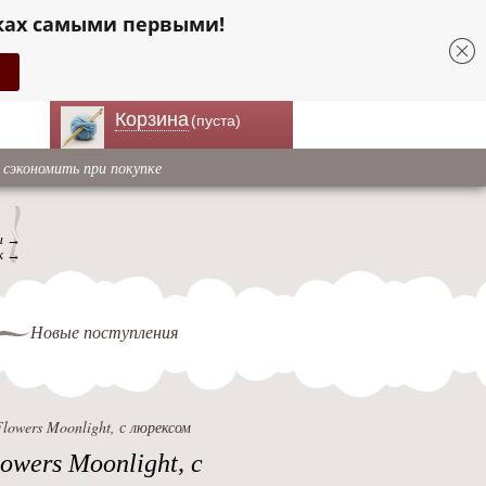
ках самыми первыми!
Корзина
(пуста)
 сэкономить при покупке
ы →
к →
Новые поступления
owers Moonlight, с люрексом
wers Moonlight, с