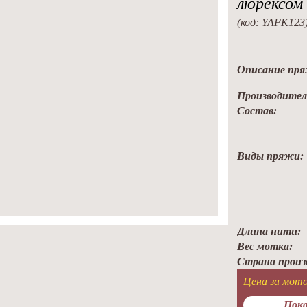
люрексом
(код: YAFK123
Описание пряж
Производител
Состав:
Виды пряжи:
Длина нити:
Вес мотка:
Страна произ
Цена за мото
Пока