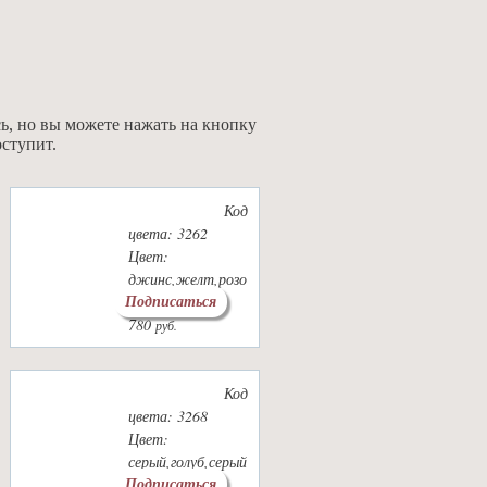
ь, но вы можете нажать на кнопку
оступит.
Код
цвета: 3262
Цвет:
джинс,желт,розо
Подписаться
в.
780
руб.
Код
цвета: 3268
Цвет:
серый,голуб,серый
Подписаться
,св.желт