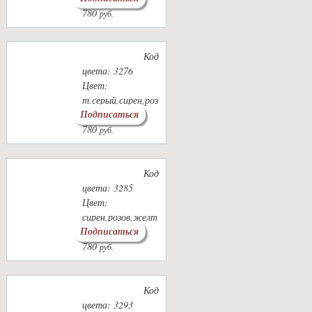
780
руб.
Код
цвета: 3276
Цвет:
т.серый,сирен,роз
Подписаться
ов
780
руб.
Код
цвета: 3285
Цвет:
сирен,розов,желт
Подписаться
,зелен
780
руб.
Код
цвета: 3293