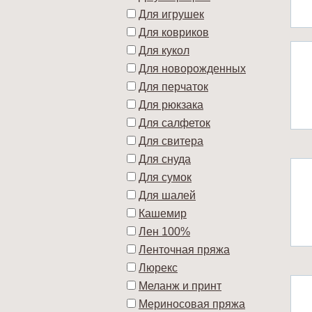
Для игрушек
Для ковриков
Для кукол
Для новорожденных
Для перчаток
Для рюкзака
Для салфеток
Для свитера
Для снуда
Для сумок
Для шалей
Кашемир
Лен 100%
Ленточная пряжа
Люрекс
Меланж и принт
Мериносовая пряжа