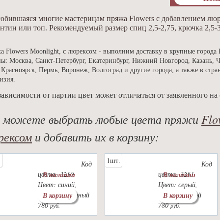
бившаяся многие мастерицам пряжа Flowers с добавлением люре
нтин или топ. Рекомендуемый размер спиц 2,5-2,75, крючка 2,5-3
а Flowers Moonlight, с люрексом - выполним доставку в крупные города 
ны: Москва, Санкт-Петербург, Екатеринбург, Нижний Новгород, Казань, Ч
 Красноярск, Пермь, Воронеж, Волгоград и другие города, а также в стра
изия.
зависимости от партии цвет может отличаться от заявленного на 
 можете выбрать любые цвета пряжи
Flo
рексом
и добавить их в корзину:
.
1шт.
Код
Код
цвета: 3250
цвета: 3251
В наличии
В наличии
Цвет: синий,
Цвет: серый,
желтый, зеленый
белый, голубой
В корзину
В корзину
780
780
руб.
руб.