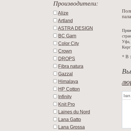
Производители:
Полю
Alize
пала
Artland
ASTRA DESIGN
Пряж
BC Garn
стра
Уфа,
Color City
Кирг
Crown
* В 
DROPS
Fibra natura
Вы
Gazzal
лю
Himalaya
HP Cotton
1шт
Infinity
Knit Pro
Laines du Nord
Lana Gatto
Lana Grossa