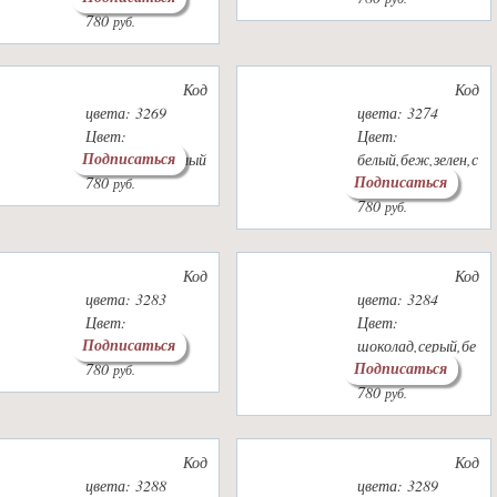
780
руб.
Код
Код
цвета: 3269
цвета: 3274
Цвет:
Цвет:
Подписаться
красн,розов,белый
белый,беж,зелен,с
Подписаться
780
ерый
руб.
780
руб.
Код
Код
цвета: 3283
цвета: 3284
Цвет:
Цвет:
Подписаться
зелен,салат
шоколад,серый,бе
Подписаться
780
ж,св.желт
руб.
780
руб.
Код
Код
цвета: 3288
цвета: 3289