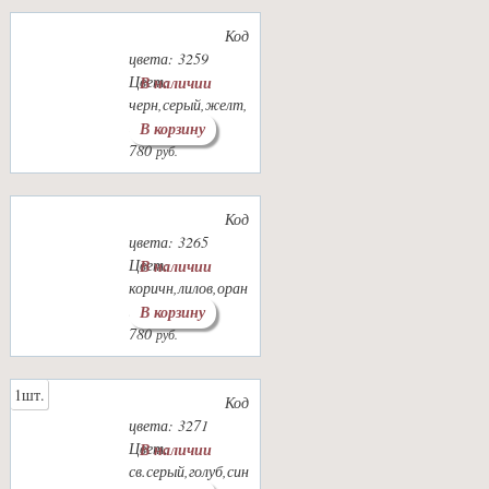
Код
цвета: 3259
Цвет:
В наличии
черн,серый,желт,
оранж
В корзину
780
руб.
Код
цвета: 3265
Цвет:
В наличии
коричн,лилов,оран
ж,желт.
В корзину
780
руб.
1шт.
Код
цвета: 3271
Цвет:
В наличии
св.серый,голуб,син