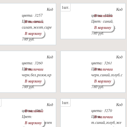
1шт.
Код
Код
цвета: 3257
цвета: 3258
В наличии
Цвет: синий,
Цвет: синий,
В наличии
салат,желт,сире
желт, оранж.
В корзину
нь
780
В корзину
руб.
780
руб.
Код
Код
цвета: 3260
цвета: 3261
Цвет:
Цвет:
В наличии
В наличии
черн,бел,розов,кр
черн,синий,голуб,с
асн.
ерый
В корзину
В корзину
780
780
руб.
руб.
.
1шт.
Код
Код
цвета: 3267
цвета: 3270
В наличии
Цвет:
Цвет:
В наличии
черн,оранж,зелен
т.синий,голуб,же
В корзину