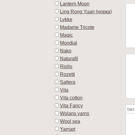
Lantern Moon
Ling Rong Yuan (норка)
Lykke
Madame Tricote
Magic
Mondial
Nako
Naturafil
Riolis
Rozetti
Saltera
Vita
Vita cotton
Vita Fancy
1шт
Wolans yarns
Wool sea
Yarnart