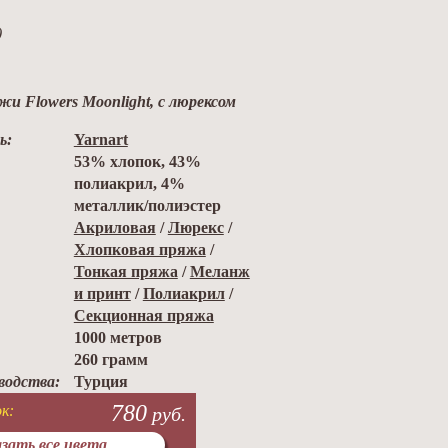
)
и Flowers Moonlight, с люрексом
ь:
Yarnart
53% хлопок, 43%
полиакрил, 4%
металлик/полиэстер
Акриловая
/
Люрекс
/
Хлопковая пряжа
/
Тонкая пряжа
/
Меланж
и принт
/
Полиакрил
/
Секционная пряжа
1000 метров
260 грамм
водства:
Турция
780
к:
руб.
зать все цвета