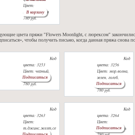
Цвет:
лосос,бирюзов
В корзину
780
руб.
ующие цвета пряжи "Flowers Moonlight, с люрексом" закончилис
писаться», чтобы получить письмо, когда данная пряжа снова п
Код
Код
цвета: 3253
цвета: 3256
Цвет: черный,
Цвет: мор.волна,
Подписаться
серый
зелен, голуб,
Подписаться
780
салат.
руб.
780
руб.
Код
Код
цвета: 3263
цвета: 3264
Цвет:
Цвет:
Подписаться
т.джинс,желт,се
голуб,бел,сирень
Подписаться
рый
780
руб.