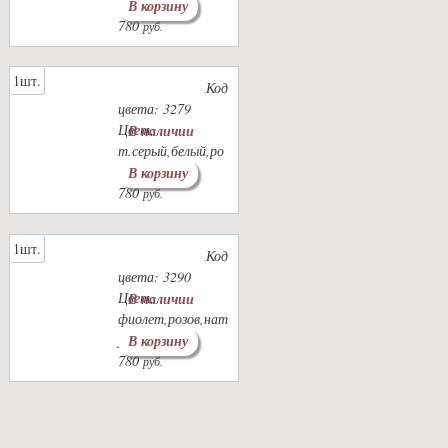
ий
В корзину
780
руб.
1шт.
Код
цвета: 3279
Цвет:
В наличии
т.серый,белый,ро
зов,красн
В корзину
780
руб.
1шт.
Код
цвета: 3290
Цвет:
В наличии
фиолет,розов,нат
урал.
В корзину
780
руб.