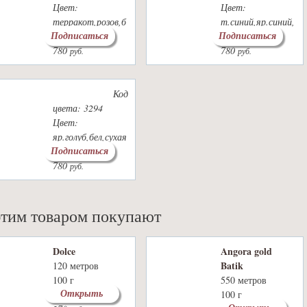
Цвет:
Цвет:
терракот,розов,б
т.синий,яр.синий,
Подписаться
Подписаться
л.розов
серый
780
780
руб.
руб.
Код
цвета: 3294
Цвет:
яр.голуб,бел,сухая
Подписаться
роза
780
руб.
этим товаром покупают
Dolce
Angora gold
Batik
120 метров
100 г
550 метров
Открыть
39 цветов
100 г