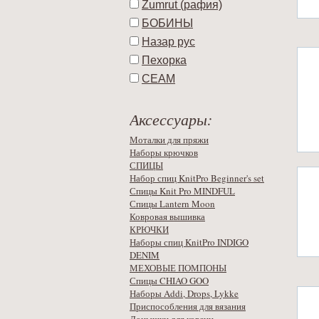
Zumrut (рафия)
БОБИНЫ
Назар рус
Пехорка
СЕАМ
Аксессуары:
Моталки для пряжи
Наборы крючков
СПИЦЫ
Набор спиц KnitPro Beginner's set
Спицы Knit Pro MINDFUL
Спицы Lantern Moon
Ковровая вышивка
КРЮЧКИ
Наборы спиц KnitPro INDIGO
DENIM
МЕХОВЫЕ ПОМПОНЫ
Спицы CHIAO GOO
Наборы Addi, Drops, Lykke
Приспособления для вязания