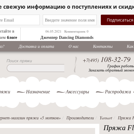
е свежую информацию о поступлениях и скид
итайте в
06.05.2021
Комментариев: 0
блоге
шем
Джемпер Dancing Diamonds
аз?
Доставка и оплата
O нас
Контакты
Как
108-32-79
+7(495)
Поиск пряжи
График работ
Заказать обратный звоно
ряжи
Назначение
Аксессуары
Распродажа
рнет-магазин пряжи «5 мотков»
Производители
Yarnart
Пряжа Fl
Пряжа Flo