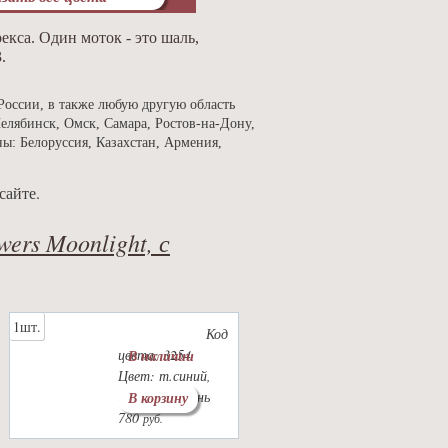
кса. Один моток - это шаль,
.
России, в также любую другую область
елябинск, Омск, Самара, Ростов-на-Дону,
ны: Белоруссия, Казахстан, Армения,
сайте.
wers Moonlight, с
1шт.
Код
цвета: 3254
В наличии
Цвет: т.синий,
голубой, сирень
В корзину
780
руб.