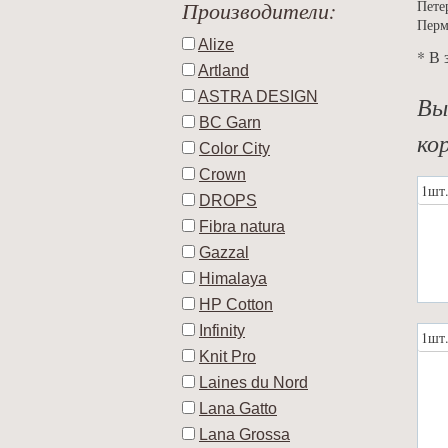
Производители:
Пете
Перм
Alize
* В 
Artland
ASTRA DESIGN
Вы
BC Garn
ко
Color City
Crown
1шт
DROPS
Fibra natura
Gazzal
Himalaya
HP Cotton
Infinity
1шт
Knit Pro
Laines du Nord
Lana Gatto
Lana Grossa