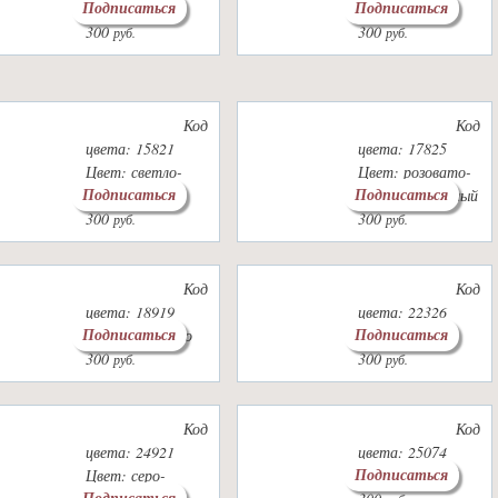
Подписаться
Подписаться
Цвет: белый
Цвет: черный
300
300
руб.
руб.
Код
Код
цвета: 15821
цвета: 17825
Цвет: светло-
Цвет: розовато-
Подписаться
Подписаться
серый
бежевый светлый
300
300
руб.
руб.
Код
Код
цвета: 18919
цвета: 22326
Подписаться
Подписаться
Цвет: капучино
Цвет: хаки
300
300
руб.
руб.
Код
Код
цвета: 24921
цвета: 25074
Подписаться
Цвет: серо-
Цвет: красный
Подписаться