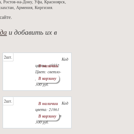
, Ростов-на-Дону, Уфа, Красноярск,
азахстан, Армения, Киргизия.
сайте.
да
и добавить их в
2шт.
Код
цвета: 15552
В наличии
Цвет: светло-
розовый
В корзину
300
руб.
2шт.
Код
В наличии
цвета: 21861
Цвет: графит
В корзину
300
руб.