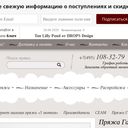
е свежую информацию о поступлениях и скид
итайте в
28.08.2020
Комментариев: 0
блоге
шем
Топ Lilly Pond от DROPS Design
аз?
Доставка и оплата
O нас
Контакты
Как
108-32-79
+7(495)
Поиск пряжи
График работ
Заказать обратный звоно
ряжи
Назначение
Аксессуары
Распродажа
рнет-магазин пряжи «5 мотков»
Производители
СЕАМ
Пряжа Г
Пряжа Г