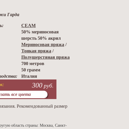
жи Гарда
ь:
СЕАМ
50% мериносовая
шерсть 50% акрил
Мериносовая пряжа
/
Тонкая пряжа
/
Полушерстяная пряжа
700 метров
50 грамм
водства:
Италия
300
к:
руб.
зать все цвета
 вязания. Рекомендованный размер
ругую область страны: Москва, Санкт-