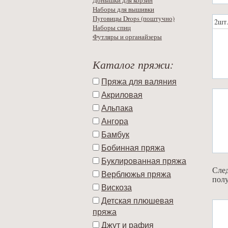
Донышки для корзин
Наборы для вышивки
Пуговицы Drops (поштучно)
2шт
Наборы спиц
Футляры и органайзеры
Каталог пряжи:
Пряжа для валяния
Акриловая
Альпака
Ангора
Бамбук
Бобинная пряжа
Буклированная пряжа
След
Верблюжья пряжа
полу
Вискоза
Детская плюшевая
пряжа
Джут и рафия