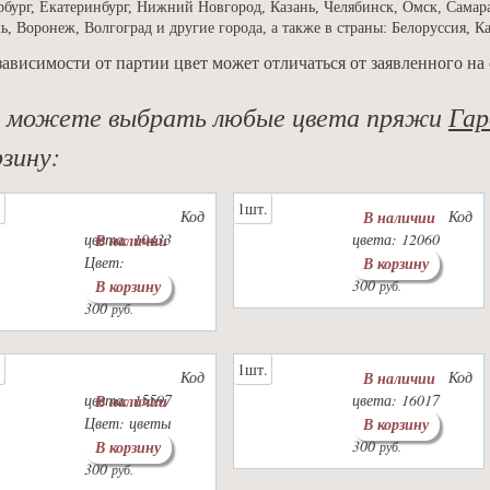
рбург, Екатеринбург, Нижний Новгород, Казань, Челябинск, Омск, Самара
ь, Воронеж, Волгоград и другие города, а также в страны: Белоруссия, К
зависимости от партии цвет может отличаться от заявленного на 
 можете выбрать любые цвета пряжи
Гар
рзину:
.
1шт.
Код
Код
В наличии
цвета: 10433
цвета: 12060
В наличии
Цвет:
Цвет: слива
В корзину
выбеленный
300
В корзину
руб.
300
руб.
.
1шт.
Код
Код
В наличии
цвета: 15597
цвета: 16017
В наличии
Цвет: цветы
Цвет: рубин
В корзину
сакуры
300
В корзину
руб.
300
руб.