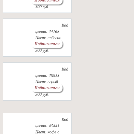
розовый
300
руб.
Код
цвета: 34168
Цвет: небесно-
Подписаться
голубой
300
руб.
Код
цвета: 38833
Цвет: серый
Подписаться
стальной
300
руб.
Код
цвета: 43443
Цвет: кофе с