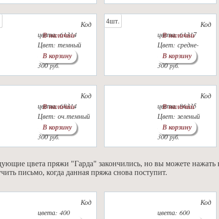
.
4шт.
Код
Код
цвета: 61314
цвета: 61317
В наличии
В наличии
Цвет: темный
Цвет: средне-
сине-черный
серый
В корзину
В корзину
300
300
руб.
руб.
Код
Код
цвета: 68314
цвета: 86335
В наличии
В наличии
Цвет: оч.темный
Цвет: зеленый
серый
неон
В корзину
В корзину
300
300
руб.
руб.
ующие цвета пряжи "Гарда" закончились, но вы можете нажать 
чить письмо, когда данная пряжа снова поступит.
Код
Код
цвета: 400
цвета: 600