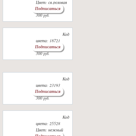
Цвет: св.розовая
Подписаться
пудра
300
руб.
Код
цвета: 18721
Подписаться
Цвет: лаванда
300
руб.
Код
цвета: 23193
Подписаться
Цвет: джинс
300
руб.
Код
цвета: 25528
Цвет: нежный
Подписаться