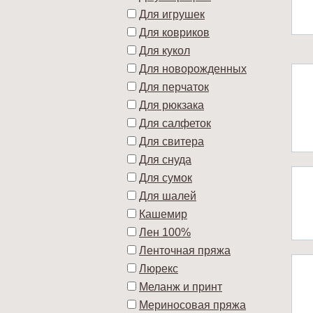
Для игрушек
Для ковриков
Для кукол
Для новорожденных
Для перчаток
Для рюкзака
Для салфеток
Для свитера
Для снуда
Для сумок
Для шалей
Кашемир
Лен 100%
Ленточная пряжа
Люрекс
Меланж и принт
Мериносовая пряжа