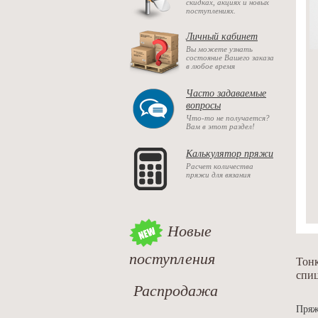
скидках, акциях и новых
поступлениях.
Личный кабинет
Вы можете узнать
состояние Вашего заказа
в любое время
Часто задаваемые
вопросы
Что-то не получается?
Вам в этот раздел!
Калькулятор пряжи
Расчет количества
пряжи для вязания
Новые
поступления
Тонк
спиц
Распродажа
Пряж