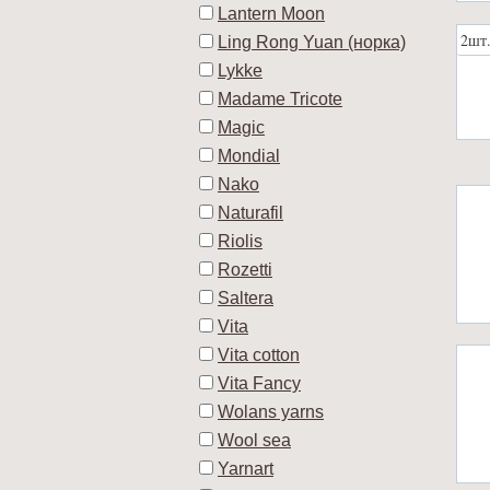
Lantern Moon
2шт
Ling Rong Yuan (норка)
Lykke
Madame Tricote
Magic
Mondial
Nako
Naturafil
Riolis
Rozetti
Saltera
Vita
Vita cotton
Vita Fancy
Wolans yarns
Wool sea
Yarnart