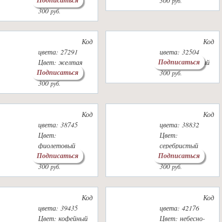
бежевый
300
руб.
300
руб.
Код
Код
цвета: 27291
цвета: 32504
Подписаться
Цвет: желтая
Цвет: лососевый
Подписаться
горчица
300
руб.
300
руб.
Код
Код
цвета: 38745
цвета: 38832
Цвет:
Цвет:
фиолетовый
серебристый
Подписаться
Подписаться
меланж
серый
300
300
руб.
руб.
Код
Код
цвета: 39435
цвета: 42176
Цвет: кофейный
Цвет: небесно-