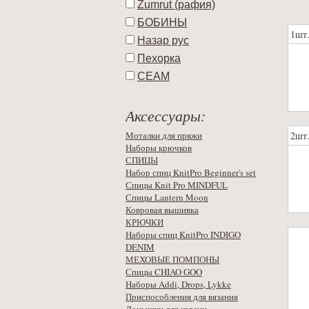
Zumrut (рафия)
БОБИНЫ
1шт
Назар рус
Пехорка
СЕАМ
Аксессуары:
2шт
Моталки для пряжи
Наборы крючков
СПИЦЫ
Набор спиц KnitPro Beginner's set
Спицы Knit Pro MINDFUL
Спицы Lantern Moon
Ковровая вышивка
КРЮЧКИ
Наборы спиц KnitPro INDIGO
DENIM
МЕХОВЫЕ ПОМПОНЫ
Спицы CHIAO GOO
Наборы Addi, Drops, Lykke
Приспособления для вязания