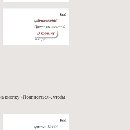
Код
цвета: 66195
В наличии
Цвет: оч.темный
сине-серый
В корзину
300
руб.
на кнопку «Подписаться», чтобы
Код
цвета: 15489