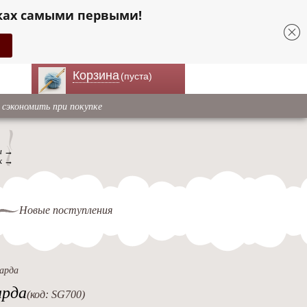
ках самыми первыми!
Корзина
(пуста)
 сэкономить при покупке
ы →
к →
Новые поступления
арда
арда
(код: SG700)