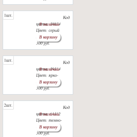
1шт.
Код
цвета: 38834
В наличии
Цвет: серый
мышиный
В корзину
300
руб.
1шт.
Код
цвета: 39314
В наличии
Цвет: ярко-
зеленый
В корзину
300
руб.
2шт.
Код
цвета: 61312
В наличии
Цвет: темно-
зеленый
В корзину
300
руб.