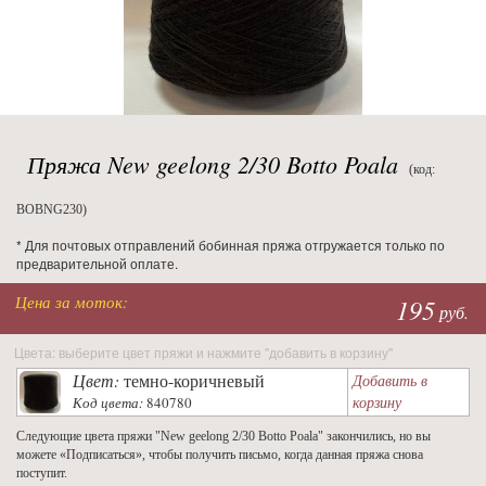
Пряжа New geelong 2/30 Botto Poala
(код:
BOBNG230)
* Для почтовых отправлений бобинная пряжа отгружается только по
предварительной оплате.
Цена за моток:
195
руб.
Цвета: выберите цвет пряжи и нажмите "добавить в корзину"
Цвет:
темно-коричневый
Добавить в
корзину
Код цвета:
840780
Следующие цвета пряжи "New geelong 2/30 Botto Poala" закончились, но вы
можете «Подписаться», чтобы получить письмо, когда данная пряжа снова
поступит.