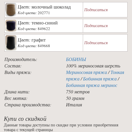
Цвет:
молочный шоколад
Подписаться
Код цвета:
202771
Цвет:
темно-синий
Подписаться
Код цвета:
849622
Цвет:
графит
Подписаться
Код цвета:
849668
Производитель:
БОБИНЫ
Состав:
100% мериносовая шерсть
Виды пряжи:
Мериносовая пряжа
/
Тонкая
пряжа
/
Бобинная пряжа
/
Бобинная пряжа меринос
Длина нити:
750 метров
Вес мотка:
50 грамм
Страна производства:
Италия
Купи со скидкой
Данные товары доступны по скидке при условии приобретения
товара с текущей страницы