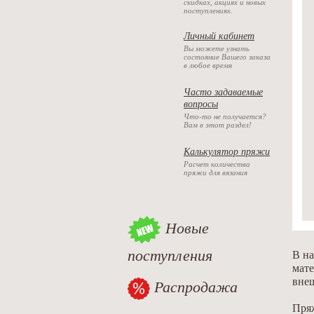
скидках, акциях и новых
поступлениях.
Личный кабинет
Вы можете узнать
состояние Вашего заказа
в любое время
Часто задаваемые
вопросы
Что-то не получается?
Вам в этот раздел!
Калькулятор пряжи
Расчет количества
пряжи для вязания
Новые
поступления
В на
мате
вне
Распродажа
Пряж