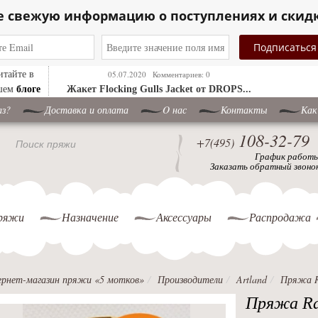
е свежую информацию о поступлениях и скид
итайте в
05.07.2020
Комментариев: 0
блоге
шем
Жакет ​Flocking Gulls Jacket от DROPS...
аз?
Доставка и оплата
O нас
Контакты
Как
108-32-79
+7(495)
Поиск пряжи
График работ
Заказать обратный звоно
ряжи
Назначение
Аксессуары
Распродажа
рнет-магазин пряжи «5 мотков»
Производители
Artland
Пряжа R
Пряжа Ra