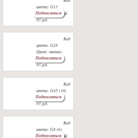
Код
цвета: G13
Подписаться
Цвет: вишневый
93
руб.
Код
цвета: G28
Цвет: мятно-
Подписаться
зеленый
93
руб.
Код
цвета: G45 (10)
Подписаться
Цвет: солома
93
руб.
Код
цвета: G8 (6)
Подписаться
Цвет: молочный