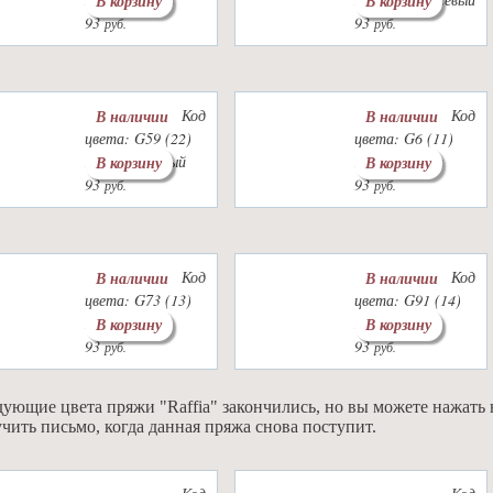
В корзину
В корзину
93
93
руб.
руб.
Код
Код
В наличии
В наличии
цвета: G59 (22)
цвета: G6 (11)
Цвет: желтый
Цвет: персик
В корзину
В корзину
93
93
руб.
руб.
Код
Код
В наличии
В наличии
цвета: G73 (13)
цвета: G91 (14)
Цвет: мята
Цвет: пудра
В корзину
В корзину
93
93
руб.
руб.
ующие цвета пряжи "Raffia" закончились, но вы можете нажать
чить письмо, когда данная пряжа снова поступит.