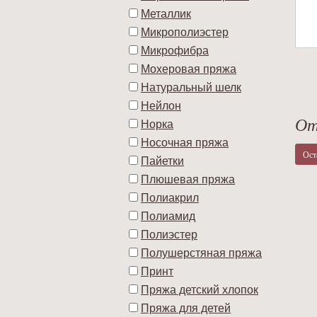
Металлик
Микрополиэстер
Микрофибра
Мохеровая пряжа
Натуральный шелк
Нейлон
От
Норка
Носочная пряжа
Ост
Пайетки
Плюшевая пряжа
Полиакрил
Полиамид
Полиэстер
Полушерстяная пряжа
Принт
Пряжа детский хлопок
Пряжа для детей