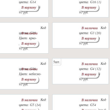
цвета: G14
цвета: G16 (1)
Цвет: зеленый
Цвет: хаки
В корзину
В корзину
93
93
руб.
руб.
Код
Код
В наличии
цвета: G29
цвета: G3 (20)
В наличии
Цвет: ярко-
Цвет: бирюза
В корзину
розовый
93
В корзину
руб.
93
руб.
5шт.
Код
Код
В наличии
цвета: G36
цвета: G4 (12)
В наличии
Цвет: небесно-
Цвет: голубой
В корзину
голубой
93
В корзину
руб.
93
руб.
Код
Код
В наличии
В наличии
цвета: G5 (24)
цвета: G54
Цвет: джинс
Цвет: оранжевый