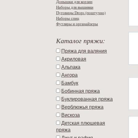
Донышки для корзин
Наборы для вышивки
Пуговицы Drops (поштучно)
Наборы спиц
Футляры и органайзеры
Каталог пряжи:
Пряжа для валяния
Акриловая
Альпака
Ангора
Бамбук
Бобинная пряжа
Буклированная пряжа
Верблюжья пряжа
Вискоза
Детская плюшевая
пряжа
Джут и рафия