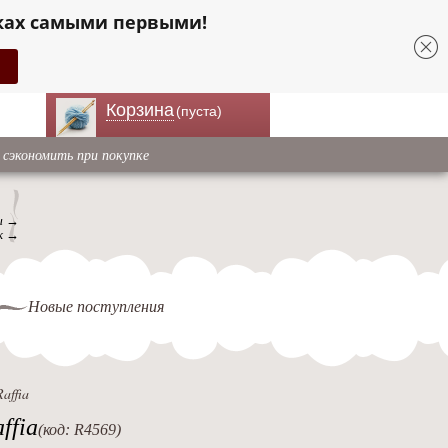
ках самыми первыми!
Корзина
(пуста)
 сэкономить при покупке
ы →
к →
Новые поступления
affia
ffia
(код: R4569)