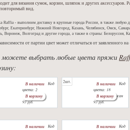
одит для вязания сумок, корзин, шляпок и других аксессуаров.
еповторимый вид.
а Raffia - выполним доставку в крупные города России, в также любую д
рбург, Екатеринбург, Нижний Новгород, Казань, Челябинск, Омск, Самара
ь, Воронеж, Волгоград и другие города, а также в страны: Белоруссия, К
зависимости от партии цвет может отличаться от заявленного на 
 можете выбрать любые цвета пряжи
Raff
рзину:
2шт.
Код
Код
В наличии
В наличии
цвета: 2
цвета: 18
Цвет: серый
Цвет: баклажан
В корзину
В корзину
93
93
руб.
руб.
Код
Код
В наличии
В наличии