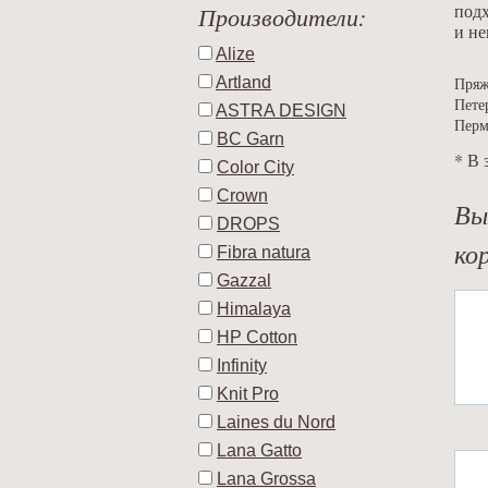
Производители:
подх
и н
Alize
Artland
Пряж
Пете
ASTRA DESIGN
Перм
BC Garn
* В 
Color City
Crown
Вы
DROPS
ко
Fibra natura
Gazzal
Himalaya
HP Cotton
Infinity
Knit Pro
Laines du Nord
Lana Gatto
Lana Grossa