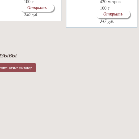
100 г
420 метров
Открыть
28 цветов
100 г
Открыть
240
29 цветов
руб.
347
руб.
зывы
авить отзыв на товар