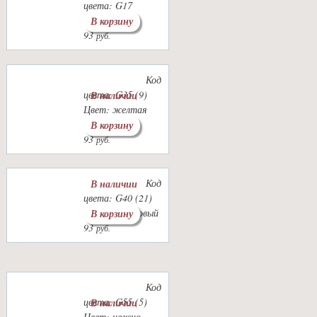
цвета: G17
Цвет: лимон
В корзину
93
руб.
Код
цвета: G35 (9)
В наличии
Цвет: желтая
солома
В корзину
93
руб.
Код
В наличии
цвета: G40 (21)
Цвет: салатовый
В корзину
93
руб.
Код
цвета: G55 (5)
В наличии
Цвет: нежно-