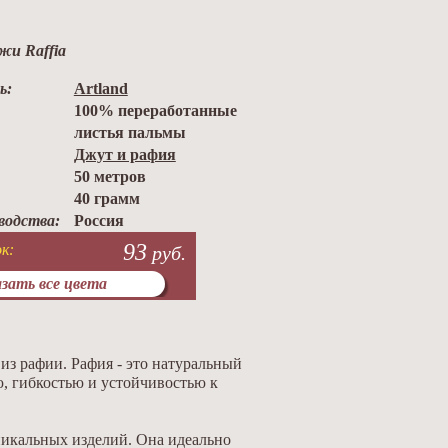
жи Raffia
ь:
Artland
100% переработанные
листья пальмы
Джут и рафия
50 метров
40 грамм
водства:
Россия
93
к:
руб.
зать все цвета
из рафии. Рафия - это натуральный
ю, гибкостью и устойчивостью к
никальных изделий. Она идеально