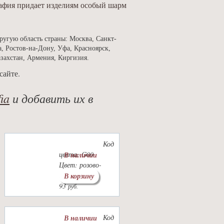
 Рафия придает изделиям особый шарм
ругую область страны: Москва, Санкт-
, Ростов-на-Дону, Уфа, Красноярск,
азахстан, Армения, Киргизия.
сайте.
ia
и добавить их в
Код
цвета: G00
В наличии
Цвет: розово-
сиреневый
В корзину
93
руб.
Код
В наличии