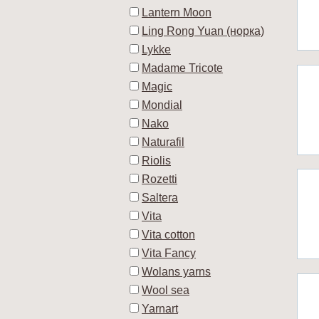
Lantern Moon
Ling Rong Yuan (норка)
Lykke
Madame Tricote
Magic
Mondial
Nako
Naturafil
Riolis
Rozetti
Saltera
Vita
Vita cotton
Vita Fancy
Wolans yarns
Wool sea
Yarnart