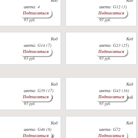
Код
Код
цвета: 4
цвета: G12 (3)
Подписаться
Подписаться
Цвет: т.хаки
Цвет: черный
93
93
руб.
руб.
Код
Код
цвета: G14 (7)
цвета: G23 (25)
Подписаться
Подписаться
Цвет: белый
Цвет: розовый
93
93
руб.
руб.
Код
Код
цвета: G39 (17)
цвета: G43 (16)
Подписаться
Подписаться
Цвет: бежевый
Цвет: коричневый
93
93
руб.
руб.
Код
Код
цвета: G46 (8)
цвета: G72
Подписаться
Подписаться
Цвет: кремовый
Цвет: винный