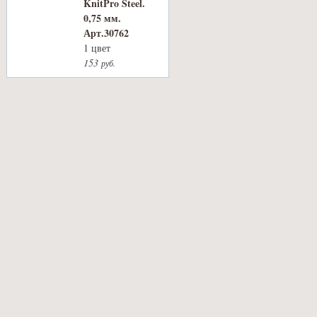
KnitPro Steel.
0,75 мм.
Арт.30762
1 цвет
153
руб.