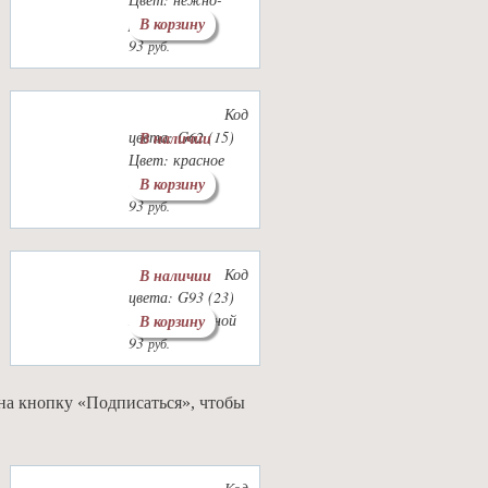
розовый
В корзину
93
руб.
Код
цвета: G62 (15)
В наличии
Цвет: красное
дерево
В корзину
93
руб.
Код
В наличии
цвета: G93 (23)
Цвет: травяной
В корзину
93
руб.
 на кнопку «Подписаться», чтобы