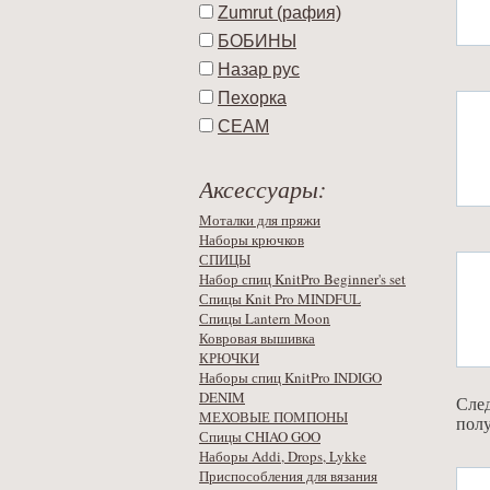
Zumrut (рафия)
БОБИНЫ
Назар рус
Пехорка
СЕАМ
Аксессуары:
Моталки для пряжи
Наборы крючков
СПИЦЫ
Набор спиц KnitPro Beginner's set
Спицы Knit Pro MINDFUL
Спицы Lantern Moon
Ковровая вышивка
КРЮЧКИ
Наборы спиц KnitPro INDIGO
DENIM
След
МЕХОВЫЕ ПОМПОНЫ
полу
Спицы CHIAO GOO
Наборы Addi, Drops, Lykke
Приспособления для вязания