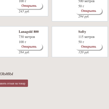
100 г
500 метров
Открыть
62 цвета
50 г
Открыть
243
8 цветов
руб.
294
руб.
Lanagold 800
Softy
730 метров
115 метров
100 г
50 г
Открыть
Открыть
42 цвета
30 цветов
284
120
руб.
руб.
зывы
авить отзыв на товар