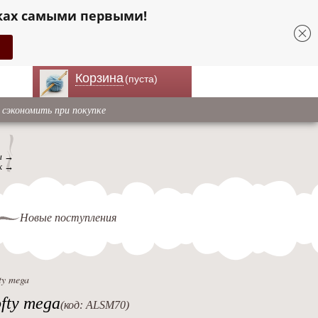
ках самыми первыми!
Корзина
(пуста)
 сэкономить при покупке
ы →
к →
Новые поступления
ty mega
fty mega
(код: ALSM70)