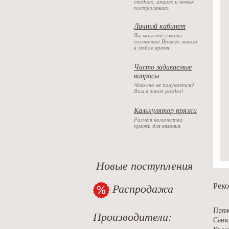
скидках, акциях и новых
поступлениях.
Личный кабинет
Вы можете узнать
состояние Вашего заказа
в любое время
Часто задаваемые
вопросы
Что-то не получается?
Вам в этот раздел!
Калькулятор пряжи
Расчет количества
пряжи для вязания
Новые поступления
Распродажа
Реко
Пряж
Производители:
Санк