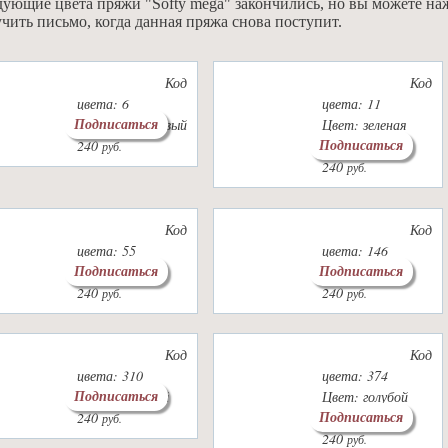
ующие цвета пряжи "Softy mega" закончились, но вы можете на
чить письмо, когда данная пряжа снова поступит.
Код
Код
цвета: 6
цвета: 11
Подписаться
Цвет: оранжевый
Цвет: зеленая
Подписаться
240
фисташка
руб.
240
руб.
Код
Код
цвета: 55
цвета: 146
Подписаться
Подписаться
Цвет: белый
Цвет: лаванда
240
240
руб.
руб.
Код
Код
цвета: 310
цвета: 374
Подписаться
Цвет: медовый
Цвет: голубой
Подписаться
240
меланж
руб.
240
руб.