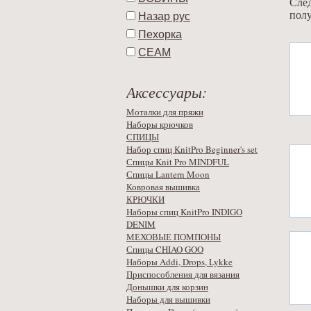
След
полу
Назар рус
Пехорка
СЕАМ
Аксессуары:
Моталки для пряжи
Наборы крючков
СПИЦЫ
Набор спиц KnitPro Beginner's set
Спицы Knit Pro MINDFUL
Спицы Lantern Moon
Ковровая вышивка
КРЮЧКИ
Наборы спиц KnitPro INDIGO
DENIM
МЕХОВЫЕ ПОМПОНЫ
Спицы CHIAO GOO
Наборы Addi, Drops, Lykke
Приспособления для вязания
Донышки для корзин
Наборы для вышивки