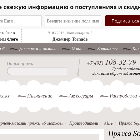
е свежую информацию о поступлениях и скид
итайте в
20.03.2018
Комментариев: 2
блоге
шем
Джемпер Tornade
аз?
Доставка и оплата
O нас
Контакты
Как
108-32-79
+7(495)
Поиск пряжи
График работ
Заказать обратный звоно
ряжи
Назначение
Аксессуары
Распродажа
рнет-магазин пряжи «5 мотков»
Производители
Alize
Пряжа Sof
Пряжа So