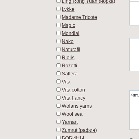
Ling Rong Yuan (норка)
Lykke
Madame Tricote
Magic
Mondial
Nako
Naturafil
Riolis
Rozetti
Saltera
Vita
Vita cotton
4шт
Vita Fancy
Wolans yarns
Wool sea
Yarnart
Zumrut (рафия)
БОБИНЫ