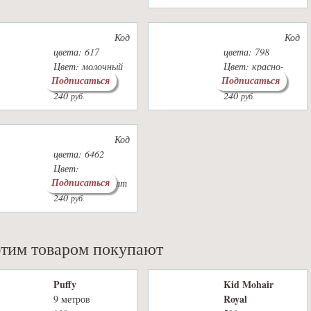
Код
Код
цвета: 617
цвета: 798
Цвет: молочный
Цвет: красно-
Подписаться
Подписаться
шоколад
розовый
240
240
руб.
руб.
Код
цвета: 6462
Цвет:
Подписаться
бл.сирен,бл.желт
240
руб.
этим товаром покупают
Puffy
Kid Mohair
Royal
9 метров