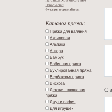
Пуговицы Drops (поштучно)
Наборы спиц
Футляры и органайзеры
Каталог пряжи:
Пряжа для валяния
Акриловая
Альпака
Ангора
Бамбук
Бобинная пряжа
Буклированная пряжа
Верблюжья пряжа
Вискоза
С 
Детская плюшевая
пряжа
Джут и рафия
Для игрушек