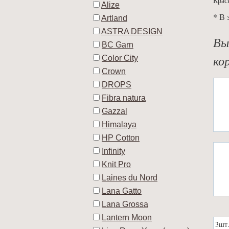
Крас
Alize
* В 
Artland
ASTRA DESIGN
Вы
BC Garn
ко
Color City
Crown
DROPS
Fibra natura
Gazzal
Himalaya
HP Cotton
Infinity
Knit Pro
Laines du Nord
Lana Gatto
Lana Grossa
Lantern Moon
3шт