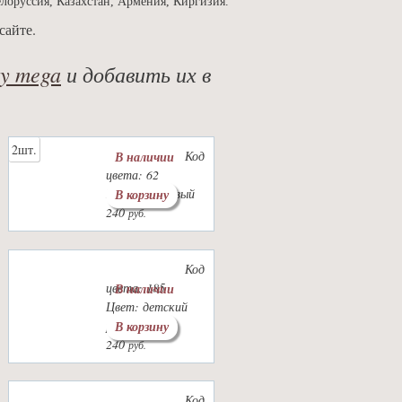
елоруссия, Казахстан, Армения, Киргизия.
сайте.
ty mega
и добавить их в
2шт.
Код
В наличии
цвета: 62
Цвет: кремовый
В корзину
240
руб.
Код
цвета: 185
В наличии
Цвет: детский
розовый
В корзину
240
руб.
Код