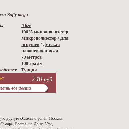
жи Softy mega
ь:
Alize
100% микрополиэстер
Микрополиэстер
/
Для
игрушек
/
Детская
плюшевая пряжа
70 метров
100 грамм
водства:
Турция
240
к:
руб.
зать все цвета
бую другую область страны: Москва,
 Самара, Ростов-на-Дону, Уфа,