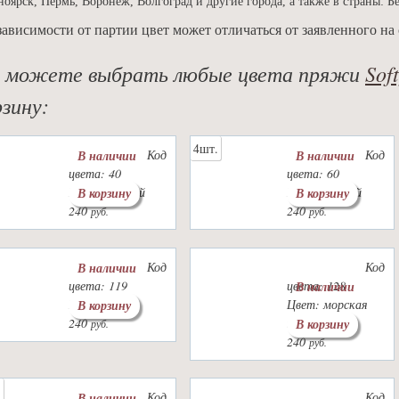
ноярск, Пермь, Воронеж, Волгоград и другие города, а также в страны: Б
зависимости от партии цвет может отличаться от заявленного на 
 можете выбрать любые цвета пряжи
Sof
рзину:
4шт.
Код
Код
В наличии
В наличии
цвета: 40
цвета: 60
Цвет: голубой
Цвет: черный
В корзину
В корзину
240
240
руб.
руб.
Код
Код
В наличии
цвета: 119
цвета: 128
В наличии
Цвет: серый
Цвет: морская
В корзину
240
пена
В корзину
руб.
240
руб.
.
Код
Код
В наличии