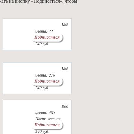
жать на кнопку «Подписаться», чтобы
Код
цвета: 44
Подписаться
Цвет: лиловый
240
руб.
Код
цвета: 216
Подписаться
Цвет: мимоза
240
руб.
Код
цвета: 485
Цвет: зеленая
Подписаться
черепаха
240
руб.