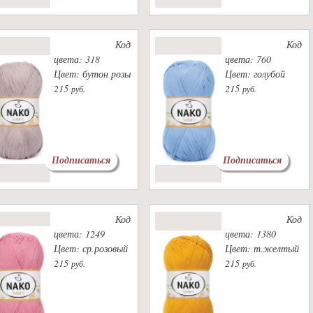
Код
Код
цвета: 318
цвета: 760
Цвет: бутон розы
Цвет: голубой
215
215
руб.
руб.
Подписаться
Подписаться
Код
Код
цвета: 1249
цвета: 1380
Цвет: ср.розовый
Цвет: т.желтый
215
215
руб.
руб.