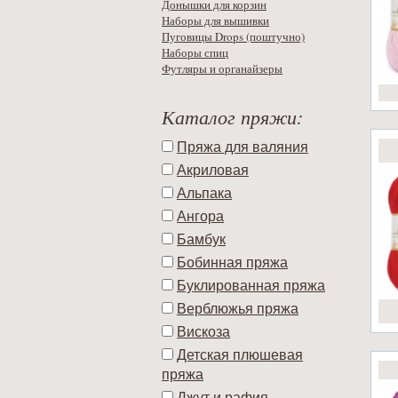
Донышки для корзин
Наборы для вышивки
Пуговицы Drops (поштучно)
Наборы спиц
Футляры и органайзеры
Каталог пряжи:
Пряжа для валяния
Акриловая
Альпака
Ангора
Бамбук
Бобинная пряжа
Буклированная пряжа
Верблюжья пряжа
Вискоза
Детская плюшевая
пряжа
Джут и рафия