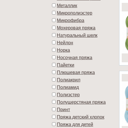
Металлик
Микрополиэстер
Микрофибра
Мохеровая пряжа
Натуральный шелк
Нейлон
Норка
Носочная пряжа
Пайетки
Плюшевая пряжа
Полиакрил
Полиамид
Полиэстер
Полушерстяная пряжа
Принт
Пряжа детский хлопок
Пряжа для детей