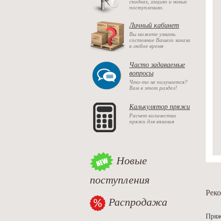
скидках, акциях и новых
поступлениях.
Личный кабинет
Вы можете узнать
состояние Вашего заказа
в любое время
Часто задаваемые
вопросы
Что-то не получается?
Вам в этот раздел!
Калькулятор пряжи
Расчет количества
пряжи для вязания
Новые
поступления
Реко
Распродажа
Пряж