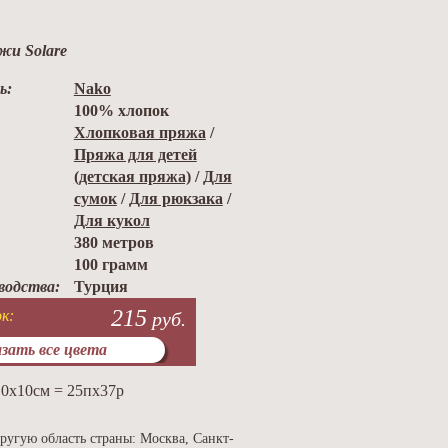
жи Solare
ь:
Nako
100% хлопок
Хлопковая пряжа
/
Пряжа для детей
(детская пряжа)
/
Для
сумок
/
Для рюкзака
/
Для кукол
380 метров
100 грамм
водства:
Турция
215
к:
руб.
зать все цвета
10х10см = 25пх37р
ругую область страны: Москва, Санкт-