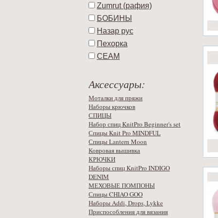
Zumrut (рафия)
БОБИНЫ
Назар рус
Пехорка
СЕАМ
Аксессуары:
Моталки для пряжи
Наборы крючков
СПИЦЫ
Набор спиц KnitPro Beginner's set
Спицы Knit Pro MINDFUL
Спицы Lantern Moon
Ковровая вышивка
КРЮЧКИ
Наборы спиц KnitPro INDIGO
DENIM
МЕХОВЫЕ ПОМПОНЫ
Спицы CHIAO GOO
Наборы Addi, Drops, Lykke
Приспособления для вязания