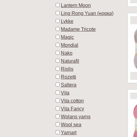
Lantern Moon
Ling Rong Yuan (норка)
Lykke
Madame Tricote
Magic
Mondial
Nako
Naturafil
Riolis
Rozetti
Saltera
Vita
Vita cotton
Vita Fancy
Wolans yarns
Wool sea
Yarnart