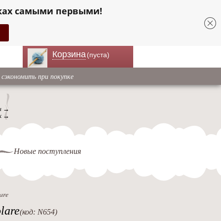
ках самыми первыми!
Корзина
(пуста)
 сэкономить при покупке
ы →
к →
Новые поступления
are
lare
(код: N654)