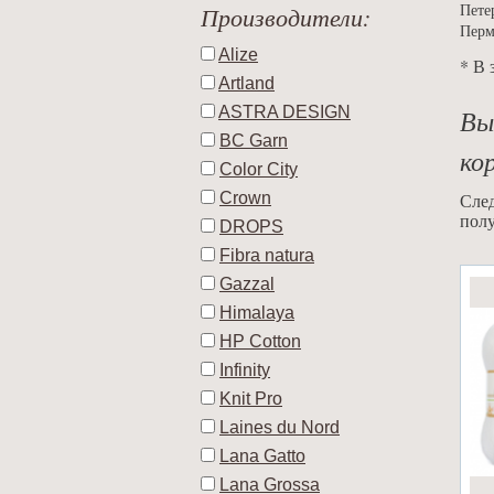
Производители:
Пете
Перм
Alize
* В 
Artland
Вы
ASTRA DESIGN
BC Garn
ко
Color City
Crown
След
полу
DROPS
Fibra natura
Gazzal
Himalaya
HP Cotton
Infinity
Knit Pro
Laines du Nord
Lana Gatto
Lana Grossa