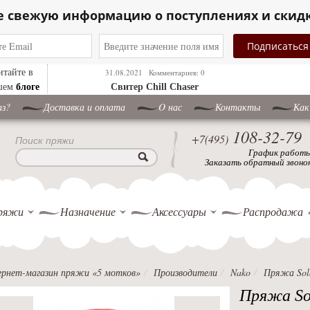
е свежую информацию о поступлениях и скид
итайте в
31.08.2021
Комментариев: 0
блоге
шем
Свитер Chill Chaser
аз?
Доставка и оплата
O нас
Контакты
Как
108-32-79
+7(495)
Поиск пряжи
График работ
Заказать обратный звоно
ряжи
Назначение
Аксессуары
Распродажа
рнет-магазин пряжи «5 мотков»
Производители
Nako
Пряжа Sol
Пряжа So