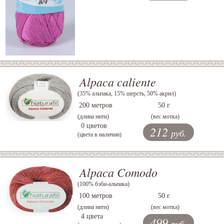
Alpaca caliente
(35% альпака, 15% шерсть, 50% акрил)
200 метров
50 г
(длина нити)
(вес мотка)
0 цветов
212
руб.
(цвета в наличии)
Alpaca Comodo
(100% бэби-альпака)
100 метров
50 г
(длина нити)
(вес мотка)
4 цвета
499
руб.