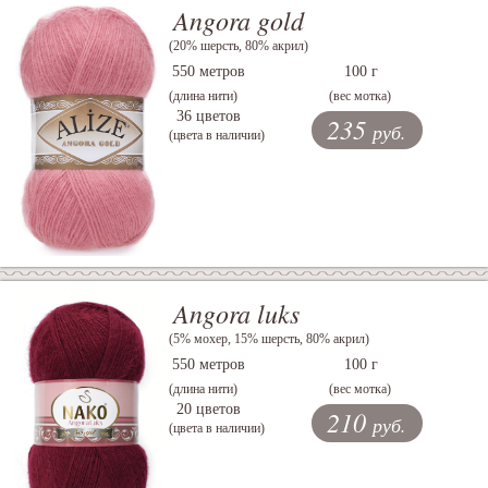
Angora gold
(20% шерсть, 80% акрил)
550 метров
100 г
(длина нити)
(вес мотка)
36 цветов
235
руб.
(цвета в наличии)
Angora luks
(5% мохер, 15% шерсть, 80% акрил)
550 метров
100 г
(длина нити)
(вес мотка)
20 цветов
210
руб.
(цвета в наличии)