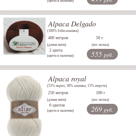
(цвета в наличии)
Alpaca Delgado
(100% бэби-альпака)
400 метров
50 г
(длина нити)
(вес мотка)
2 цвета
555
руб.
(цвета в наличии)
Alpaca royal
(55% акрил, 30% альпака, 15% шерсть)
250 метров
100 г
(длина нити)
(вес мотка)
0 цветов
269
руб.
(цвета в наличии)