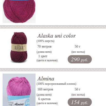
Alaska uni color
(100% шерсть)
70 метров
50 г
(длина нити)
(вес мотка)
1 цвет
290
руб.
(цвета в наличии)
Almina
(100% мерсеризованный хлопок)
169 метров
50 г
(длина нити)
(вес мотка)
6 цветов
154
руб.
(цвета в наличии)