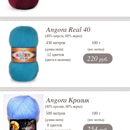
Angora Real 40
(40% шерсть, 60% акрил)
430 метров
100 г
(длина нити)
(вес мотка)
12 цветов
220
руб.
(цвета в наличии)
Angora Кролик
(40% кролик, 60% акрил)
500 метров
100 г
(длина нити)
(вес мотка)
0 цветов
254
руб.