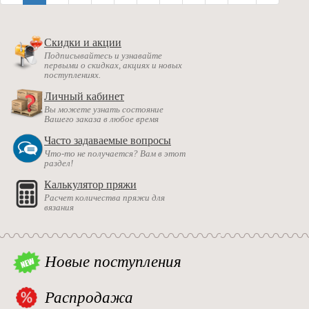
Скидки и акции
Подписывайтесь и узнавайте
первыми о скидках, акциях и новых
поступлениях.
Личный кабинет
Вы можете узнать состояние
Вашего заказа в любое время
Часто задаваемые вопросы
Что-то не получается? Вам в этот
раздел!
Калькулятор пряжи
Расчет количества пряжи для
вязания
Новые поступления
Распродажа