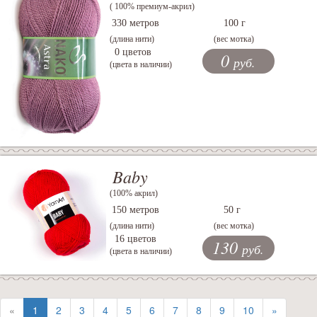
( 100% премиум-акрил)
330 метров
100 г
(длина нити)
(вес мотка)
0 цветов
0
руб.
(цвета в наличии)
Baby
(100% акрил)
150 метров
50 г
(длина нити)
(вес мотка)
16 цветов
130
руб.
(цвета в наличии)
«
1
2
3
4
5
6
7
8
9
10
»