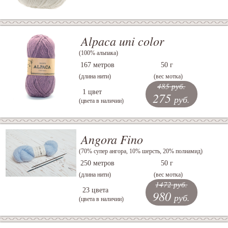
Alpaca uni color
(100% альпака)
167 метров
50 г
(длина нити)
(вес мотка)
485 руб.
1 цвет
275
руб.
(цвета в наличии)
Angora Fino
(70% супер ангора, 10% шерсть, 20% полиамид)
250 метров
50 г
(длина нити)
(вес мотка)
1472 руб.
23 цвета
980
руб.
(цвета в наличии)