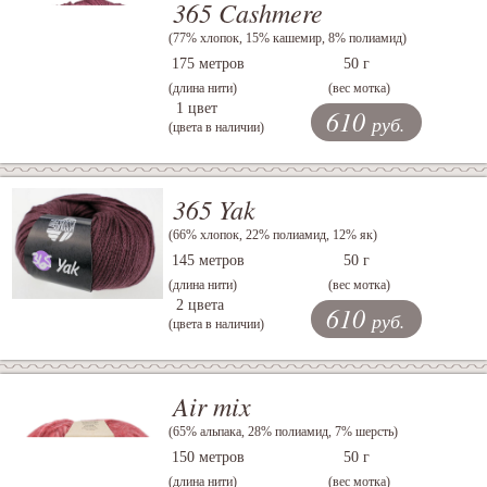
365 Cashmere
(77% хлопок, 15% кашемир, 8% полиамид)
175 метров
50 г
(длина нити)
(вес мотка)
1 цвет
610
руб.
(цвета в наличии)
365 Yak
(66% хлопок, 22% полиамид, 12% як)
145 метров
50 г
(длина нити)
(вес мотка)
2 цвета
610
руб.
(цвета в наличии)
Air mix
(65% альпака, 28% полиамид, 7% шерсть)
150 метров
50 г
(длина нити)
(вес мотка)