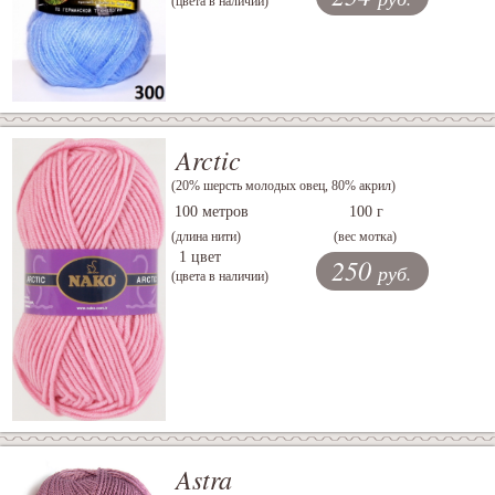
(цвета в наличии)
Arctic
(20% шерсть молодых овец, 80% акрил)
100 метров
100 г
(длина нити)
(вес мотка)
1 цвет
250
руб.
(цвета в наличии)
Astra