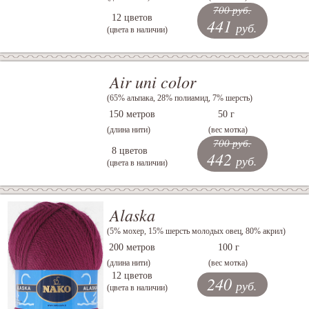
700 руб.
12 цветов
441
руб.
(цвета в наличии)
Air uni color
(65% альпака, 28% полиамид, 7% шерсть)
150 метров
50 г
(длина нити)
(вес мотка)
700 руб.
8 цветов
442
руб.
(цвета в наличии)
Alaska
(5% мохер, 15% шерсть молодых овец, 80% акрил)
200 метров
100 г
(длина нити)
(вес мотка)
12 цветов
240
руб.
(цвета в наличии)